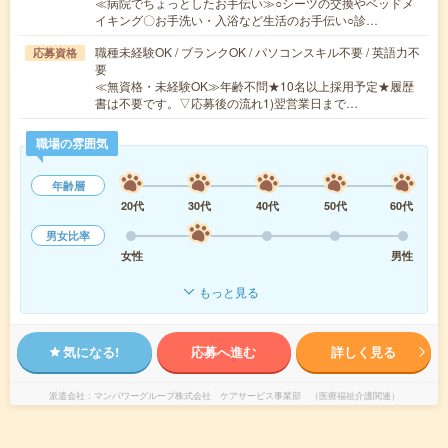
≪病院でちょっとしたお手伝い≫○シーツの交換やベッドメ
イキング〇お手洗い・入浴など生活のお手伝い○診…
職種未経験OK / ブランクOK / パソコンスキル不要 / 英語力不
応募資格
要
≪無資格・未経験OK≫年齢不問★10名以上採用予定★履歴
書は不要です。▽応募後の流れ1)翌営業日まで…
職場の雰囲気
年齢層
20代
30代
40代
50代
60代
男女比率
女性
男性
もっと見る
気になる!
応募へ進む
詳しく見る
派遣会社
マンパワーグループ株式会社 ケアサービス事業部 （医療福祉介護関連）