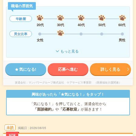
職場の雰囲気
年齢層
20代
30代
40代
50代
60代
男女比率
女性
男性
もっと見る
気になる!
応募へ進む
詳しく見る
派遣会社
マンパワーグループ株式会社 ケアサービス事業部 （医療福祉介護関連）
興味があったら「★気になる！」をタップ！
「気になる！」を押しておくと、派遣会社から
「面談確約」
や
「応募歓迎」
が届きます！
未読
掲載日
2026/08/05
NEW