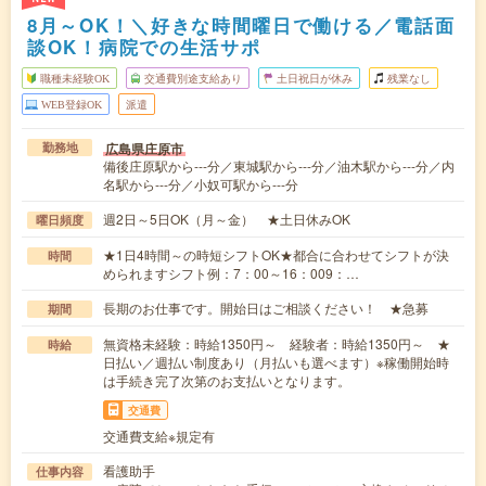
8月～OK！＼好きな時間曜日で働ける／電話面
談OK！病院での生活サポ
職種未経験OK
交通費別途支給あり
土日祝日が休み
残業なし
WEB登録OK
派遣
広島県庄原市
勤務地
備後庄原駅から---分／東城駅から---分／油木駅から---分／内
名駅から---分／小奴可駅から---分
週2日～5日OK（月～金） ★土日休みOK
曜日頻度
★1日4時間～の時短シフトOK★都合に合わせてシフトが決
時間
められますシフト例：7：00～16：009：…
長期のお仕事です。開始日はご相談ください！ ★急募
期間
無資格未経験：時給1350円～ 経験者：時給1350円～ ★
時給
日払い／週払い制度あり（月払いも選べます）※稼働開始時
は手続き完了次第のお支払いとなります。
交通費
交通費支給※規定有
看護助手
仕事内容