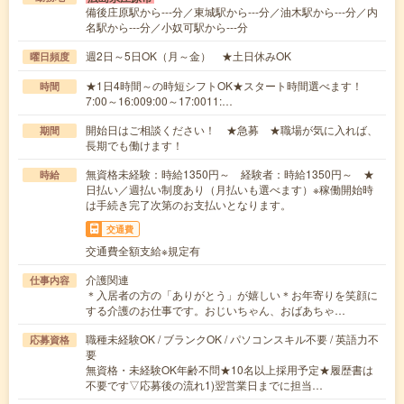
備後庄原駅から---分／東城駅から---分／油木駅から---分／内
名駅から---分／小奴可駅から---分
週2日～5日OK（月～金） ★土日休みOK
曜日頻度
★1日4時間～の時短シフトOK★スタート時間選べます！
時間
7:00～16:009:00～17:0011:…
開始日はご相談ください！ ★急募 ★職場が気に入れば、
期間
長期でも働けます！
無資格未経験：時給1350円～ 経験者：時給1350円～ ★
時給
日払い／週払い制度あり（月払いも選べます）※稼働開始時
は手続き完了次第のお支払いとなります。
交通費
交通費全額支給※規定有
介護関連
仕事内容
＊入居者の方の「ありがとう」が嬉しい＊お年寄りを笑顔に
する介護のお仕事です。おじいちゃん、おばあちゃ…
職種未経験OK / ブランクOK / パソコンスキル不要 / 英語力不
応募資格
要
無資格・未経験OK年齢不問★10名以上採用予定★履歴書は
不要です▽応募後の流れ1)翌営業日までに担当…