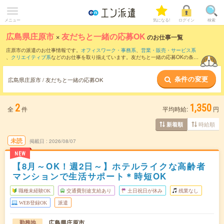
メニュー
気になる!
ログイン
検索
広島県庄原市
×
友だちと一緒の応募OK
のお仕事一覧
庄原市の派遣のお仕事情報です。
オフィスワーク・事務系
、
営業・販売・サービス系
、
クリエイティブ系
などのお仕事を取り揃えています。友だちと一緒の応募OKの条件
の他に、
交通費別途支給あり
、
職種未経験OK
、
週4日勤務
などのこだわり条件も取り
揃えています。
条件の変更
広島県庄原市 / 友だちと一緒の応募OK
2
1,350
全
件
平均時給:
円
時給順
新着順
未読
掲載日
2026/08/07
NEW
【8月～OK！週2日～】ホテルライクな高齢者
マンションで生活サポート＊時短OK
職種未経験OK
交通費別途支給あり
土日祝日が休み
残業なし
WEB登録OK
派遣
広島県庄原市
勤務地