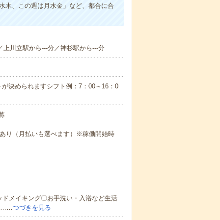
は水木、この週は月水金」など、都合に合
／上川立駅から---分／神杉駅から---分
が決められますシフト例：7：00～16：0
募
度あり（月払いも選べます）※稼働開始時
ッドメイキング〇お手洗い・入浴など生活
ど……
つづきを見る