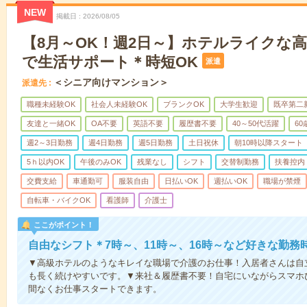
NEW
掲載日
2026/08/05
【8月～OK！週2日～】ホテルライクな
で生活サポート＊時短OK
派遣
＜シニア向けマンション＞
派遣先
職種未経験OK
社会人未経験OK
ブランクOK
大学生歓迎
既卒第二
友達と一緒OK
OA不要
英語不要
履歴書不要
40～50代活躍
6
週2～3日勤務
週4日勤務
週5日勤務
土日祝休
朝10時以降スタート
5ｈ以内OK
午後のみOK
残業なし
シフト
交替制勤務
扶養控内
交費支給
車通勤可
服装自由
日払いOK
週払いOK
職場が禁煙
自転車・バイクOK
看護師
介護士
ここがポイント！
自由なシフト＊7時～、11時～、16時～など好きな勤務
▼高級ホテルのようなキレイな職場で介護のお仕事！入居者さんは自
も長く続けやすいです。▼来社＆履歴書不要！自宅にいながらスマホ
間なくお仕事スタートできます。