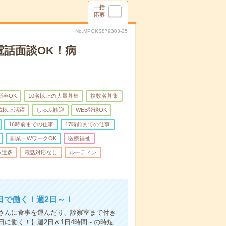
一括
応募
No.MPGKS879303-25
電話面談OK！病
新卒OK
10名以上の大量募集
複数名募集
0歳以上活躍
しゅふ歓迎
WEB登録OK
16時前までの仕事
17時前までの仕事
副業・WワークOK
医療福祉
派遣多
電話対応なし
ルーティン
日で働く！週2日～！
さんに食事を運んだり、診察室まで付き
に働く！】週2日＆1日4時間～の時短