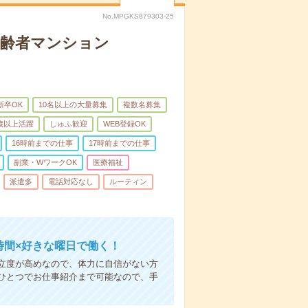
No.MPGKS879303-25
高齢者マンション
新卒OK
10名以上の大量募集
複数名募集
0歳以上活躍
しゅふ歓迎
WEB登録OK
16時前までの仕事
17時前までの仕事
副業・WワークOK
医療福祉
派遣多
電話対応なし
ルーティン
時間×好きな曜日で働く！
立度が高めなので、体力に自信がない方
ひとつでお仕事紹介まで可能なので、手