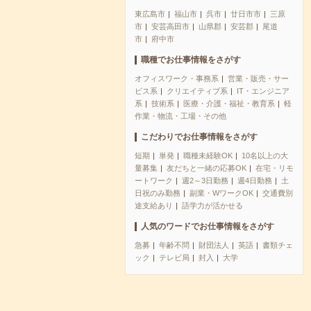
東広島市
福山市
呉市
廿日市市
三原
市
安芸高田市
山県郡
安芸郡
尾道
市
府中市
職種でお仕事情報をさがす
オフィスワーク・事務系
営業・販売・サー
ビス系
クリエイティブ系
IT・エンジニア
系
技術系
医療・介護・福祉・教育系
軽
作業・物流・工場・その他
こだわりでお仕事情報をさがす
短期
単発
職種未経験OK
10名以上の大
量募集
友だちと一緒の応募OK
在宅・リモ
ートワーク
週2～3日勤務
週4日勤務
土
日祝のみ勤務
副業・WワークOK
交通費別
途支給あり
語学力が活かせる
人気のワードでお仕事情報をさがす
急募
年齢不問
財団法人
英語
書類チェ
ック
テレビ局
封入
大学