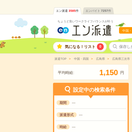
エン派遣
3585
件
エンバイト
7257
件
ちょうど良いワークライフバランスが叶う
中国・
気になる！リスト
0
保存し
派遣TOP
中国・四国
広島県
広島県三次市
,
1
1
5
0
平均時給:
円
設定中の検索条件
期間
---
派遣形式
---
時給
---