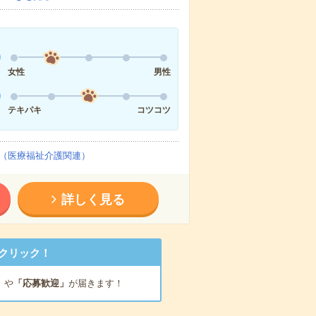
女性
男性
テキパキ
コツコツ
（医療福祉介護関連）
詳しく見る
クリック！
」
や
「応募歓迎」
が届きます！