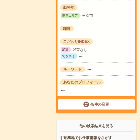
勤務地
三次市
勤務エリア
職種
---
こだわりINDEX
残業なし
絶対
---
できれば
キーワード
---
あなたのプロフィール
---
条件の変更
他の検索結果を見る
勤務地でお仕事情報をさがす