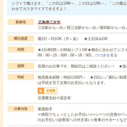
シフトで働けます。「この日は10時～、この日は12時～」「この週
わせてカスタマイズできますよ！
勤務地
広島県三次市
三次駅から---分／西三次駅から---分／梶田駅から---分
曜日頻度
週2日～5日OK（月～金） ★土日休みOK
時間
★1日4時間～の時短シフトOK★都合に合わせてシフト
09：00～15：009：00～18：001…
つづきを見る
期間
長期のお仕事です。開始日はご相談ください！ ★急
時給
無資格未経験：時給1160円～ ★日払い／週払い制
は手続き完了次第のお支払いとなります。
交通費
交通費支給※規定有
仕事内容
看護助手
≪病院でちょっとしたお手伝い≫○シーツの交換やベ
のお手伝い○診察室への付き添い○食事のサポートな