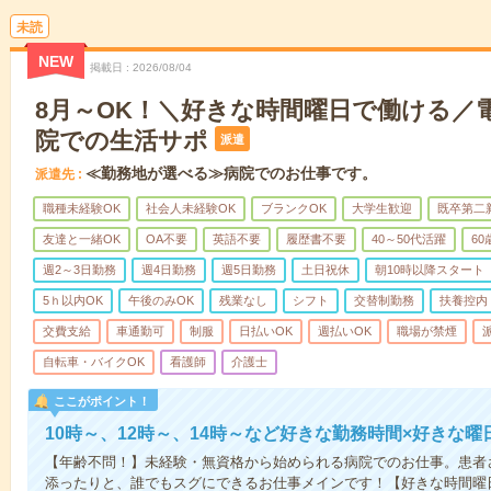
未読
NEW
掲載日
2026/08/04
8月～OK！＼好きな時間曜日で働ける／
院での生活サポ
派遣
≪勤務地が選べる≫病院でのお仕事です。
派遣先
職種未経験OK
社会人未経験OK
ブランクOK
大学生歓迎
既卒第二
友達と一緒OK
OA不要
英語不要
履歴書不要
40～50代活躍
6
週2～3日勤務
週4日勤務
週5日勤務
土日祝休
朝10時以降スタート
5ｈ以内OK
午後のみOK
残業なし
シフト
交替制勤務
扶養控内
交費支給
車通勤可
制服
日払いOK
週払いOK
職場が禁煙
自転車・バイクOK
看護師
介護士
ここがポイント！
10時～、12時～、14時～など好きな勤務時間×好きな曜
【年齢不問！】未経験・無資格から始められる病院でのお仕事。患者
添ったりと、誰でもスグにできるお仕事メインです！【好きな時間曜日