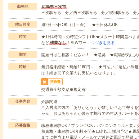
勤務地
広島県三次市
三次駅から---分／西三次駅から---分／梶田駅から---分
曜日頻度
週2日～5日OK（月～金） ★土日休みOK
時間
★1日4時間～の時短シフトOK★スタート時間選べます！7:00～1
など
残業なし
！※Wワー…
つづきを見る
期間
開始日はご相談ください！ ★急募 ★職場が気に入
時給
無資格未経験：時給1160円～ ★日払い／週払い制
は手続き完了次第のお支払いとなります。
交通費
交通費全額支給※規定有
仕事内容
介護関連
＊入居者の方の「ありがとう」が嬉しい＊お年寄りを
ゃん、おばあちゃんが暮らす施設での生活サポートを
応募資格
職種未経験OK / ブランクOK / パソコンスキル不要 /
無資格・未経験OK年齢不問★10名以上採用予定★履
までに担当より電話・メールでご連絡2)電話で登録…