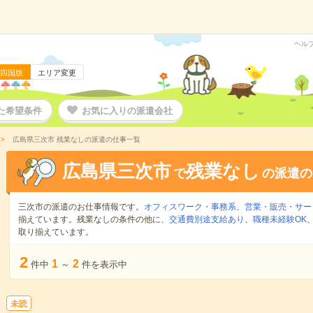
ヘル
四国版
エリア変更
た希望条件
お気に入りの派遣会社
広島県三次市 残業なしの派遣の仕事一覧
広島県三次市
残業なし
で
の派遣の
三次市の派遣のお仕事情報です。
オフィスワーク・事務系
、
営業・販売・サー
揃えています。残業なしの条件の他に、
交通費別途支給あり
、
職種未経験OK
取り揃えています。
2
1
2
件中
～
件を表示中
未読