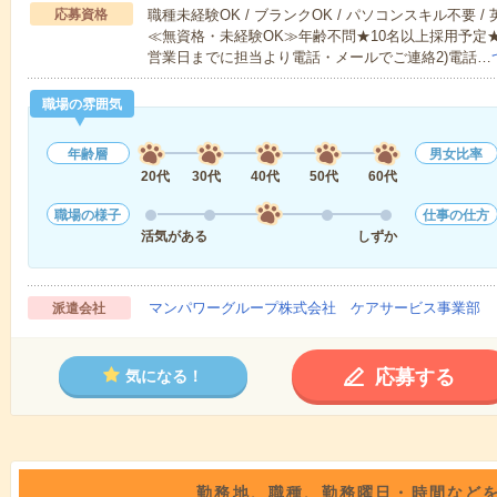
応募資格
職種未経験OK / ブランクOK / パソコンスキル不要 /
≪無資格・未経験OK≫年齢不問★10名以上採用予定
営業日までに担当より電話・メールでご連絡2)電話…
職場の雰囲気
年齢層
男女比率
20代
30代
40代
50代
60代
職場の様子
仕事の仕方
活気がある
しずか
マンパワーグループ株式会社 ケアサービス事業部 
派遣会社
応募する
気になる！
勤務地、職種、勤務曜日・時間など