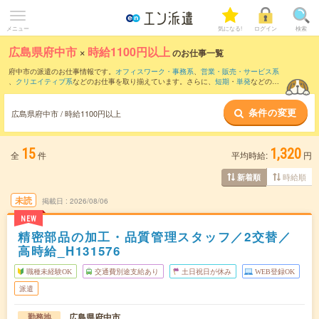
メニュー
気になる!
ログイン
検索
広島県府中市
×
時給1100円以上
のお仕事一覧
府中市の派遣のお仕事情報です。
オフィスワーク・事務系
、
営業・販売・サービス系
、
クリエイティブ系
などのお仕事を取り揃えています。さらに、
短期
・
単発
などの期
間や、
職種未経験OK
などのこだわり条件で絞り込んでいただけます。
条件の変更
広島県府中市 / 時給1100円以上
15
1,320
全
件
平均時給:
円
時給順
新着順
未読
掲載日
2026/08/06
NEW
精密部品の加工・品質管理スタッフ／2交替／
高時給_H131576
職種未経験OK
交通費別途支給あり
土日祝日が休み
WEB登録OK
派遣
広島県府中市
勤務地