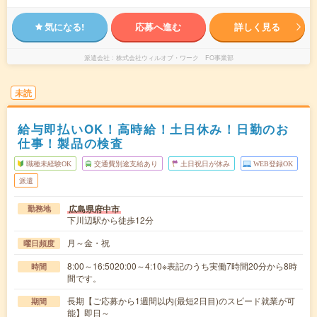
気になる!
応募へ進む
詳しく見る
派遣会社
株式会社ウィルオブ・ワーク FO事業部
未読
給与即払いOK！高時給！土日休み！日勤のお
仕事！製品の検査
職種未経験OK
交通費別途支給あり
土日祝日が休み
WEB登録OK
派遣
広島県府中市
勤務地
下川辺駅から徒歩12分
月～金・祝
曜日頻度
8:00～16:5020:00～4:10※表記のうち実働7時間20分から8時
時間
間です。
長期【ご応募から1週間以内(最短2日目)のスピード就業が可
期間
能】即日～