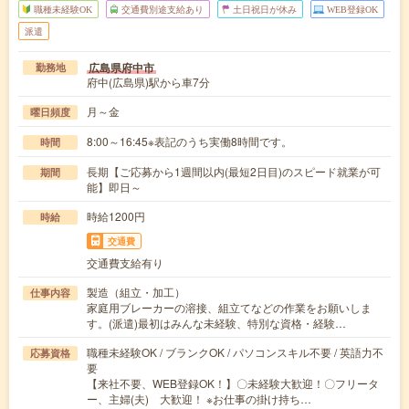
職種未経験OK
交通費別途支給あり
土日祝日が休み
WEB登録OK
派遣
広島県府中市
勤務地
府中(広島県)駅から車7分
月～金
曜日頻度
8:00～16:45※表記のうち実働8時間です。
時間
長期【ご応募から1週間以内(最短2日目)のスピード就業が可
期間
能】即日～
時給1200円
時給
交通費
交通費支給有り
製造（組立・加工）
仕事内容
家庭用ブレーカーの溶接、組立てなどの作業をお願いしま
す。(派遣)最初はみんな未経験、特別な資格・経験…
職種未経験OK / ブランクOK / パソコンスキル不要 / 英語力不
応募資格
要
【来社不要、WEB登録OK！】〇未経験大歓迎！〇フリータ
ー、主婦(夫) 大歓迎！ ※お仕事の掛け持ち…