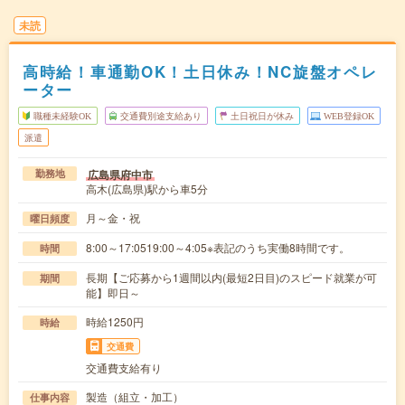
未読
高時給！車通勤OK！土日休み！NC旋盤オペレ
ーター
職種未経験OK
交通費別途支給あり
土日祝日が休み
WEB登録OK
派遣
広島県府中市
勤務地
高木(広島県)駅から車5分
月～金・祝
曜日頻度
8:00～17:0519:00～4:05※表記のうち実働8時間です。
時間
長期【ご応募から1週間以内(最短2日目)のスピード就業が可
期間
能】即日～
時給1250円
時給
交通費
交通費支給有り
製造（組立・加工）
仕事内容