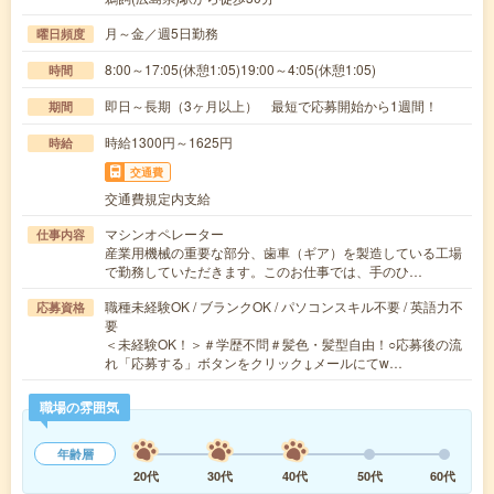
月～金／週5日勤務
曜日頻度
8:00～17:05(休憩1:05)19:00～4:05(休憩1:05)
時間
即日～長期（3ヶ月以上） 最短で応募開始から1週間！
期間
時給1300円～1625円
時給
交通費
交通費規定内支給
マシンオペレーター
仕事内容
産業用機械の重要な部分、歯車（ギア）を製造している工場
で勤務していただきます。このお仕事では、手のひ…
職種未経験OK / ブランクOK / パソコンスキル不要 / 英語力不
応募資格
要
＜未経験OK！＞＃学歴不問＃髪色・髪型自由！○応募後の流
れ「応募する」ボタンをクリック↓メールにてw…
職場の雰囲気
年齢層
20代
30代
40代
50代
60代