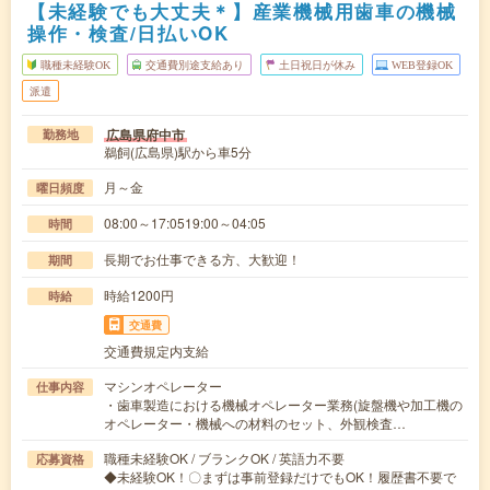
【未経験でも大丈夫＊】産業機械用歯車の機械
操作・検査/日払いOK
職種未経験OK
交通費別途支給あり
土日祝日が休み
WEB登録OK
派遣
広島県府中市
勤務地
鵜飼(広島県)駅から車5分
月～金
曜日頻度
08:00～17:0519:00～04:05
時間
長期でお仕事できる方、大歓迎！
期間
時給1200円
時給
交通費
交通費規定内支給
マシンオペレーター
仕事内容
・歯車製造における機械オペレーター業務(旋盤機や加工機の
オペレーター・機械への材料のセット、外観検査…
職種未経験OK / ブランクOK / 英語力不要
応募資格
◆未経験OK！〇まずは事前登録だけでもOK！履歴書不要で