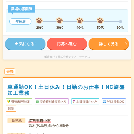
職場の雰囲気
年齢層
20代
30代
40代
50代
60代
気になる!
応募へ進む
詳しく見る
派遣会社
株式会社テクノ・サービス
未読
車通勤OK！土日休み！日勤のお仕事！NC旋盤
加工業務
職種未経験OK
交通費別途支給あり
土日祝日が休み
WEB登録OK
派遣
広島県府中市
勤務地
高木(広島県)駅から車5分