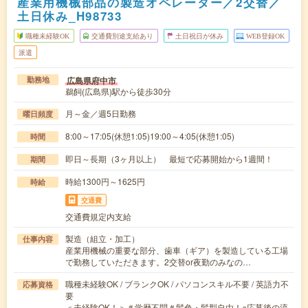
産業用機械部品の製造オペレーター／2交替／
土日休み_H98733
職種未経験OK
交通費別途支給あり
土日祝日が休み
WEB登録OK
派遣
広島県府中市
勤務地
鵜飼(広島県)駅から徒歩30分
月～金／週5日勤務
曜日頻度
8:00～17:05(休憩1:05)19:00～4:05(休憩1:05)
時間
即日～長期（3ヶ月以上） 最短で応募開始から1週間！
期間
時給1300円～1625円
時給
交通費
交通費規定内支給
製造（組立・加工）
仕事内容
産業用機械の重要な部分、歯車（ギア）を製造している工場
で勤務していただきます。2交替or夜勤のみなの…
職種未経験OK / ブランクOK / パソコンスキル不要 / 英語力不
応募資格
要
＜未経験OK！＞＃学歴不問＃髪色・髪型自由！○応募後の流