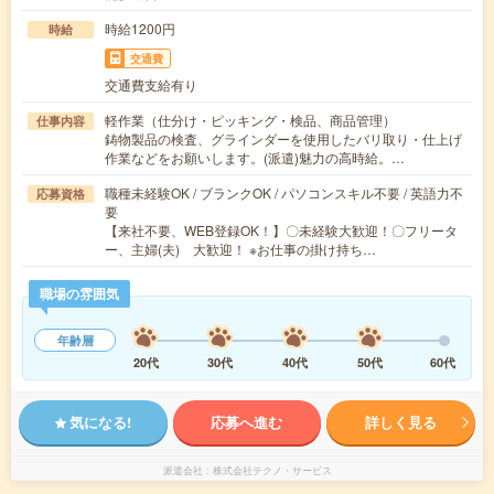
時給1200円
時給
交通費
交通費支給有り
軽作業（仕分け・ピッキング・検品、商品管理）
仕事内容
鋳物製品の検査、グラインダーを使用したバリ取り・仕上げ
作業などをお願いします。(派遣)魅力の高時給。…
職種未経験OK / ブランクOK / パソコンスキル不要 / 英語力不
応募資格
要
【来社不要、WEB登録OK！】〇未経験大歓迎！〇フリータ
ー、主婦(夫) 大歓迎！ ※お仕事の掛け持ち…
職場の雰囲気
年齢層
20代
30代
40代
50代
60代
気になる!
応募へ進む
詳しく見る
派遣会社
株式会社テクノ・サービス