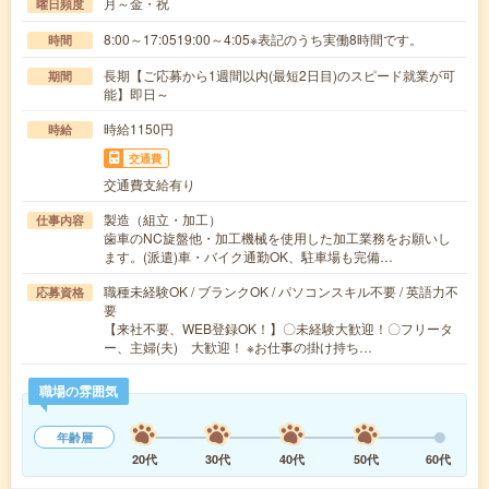
月～金・祝
曜日頻度
8:00～17:0519:00～4:05※表記のうち実働8時間です。
時間
長期【ご応募から1週間以内(最短2日目)のスピード就業が可
期間
能】即日～
時給1150円
時給
交通費
交通費支給有り
製造（組立・加工）
仕事内容
歯車のNC旋盤他・加工機械を使用した加工業務をお願いし
ます。(派遣)車・バイク通勤OK、駐車場も完備…
職種未経験OK / ブランクOK / パソコンスキル不要 / 英語力不
応募資格
要
【来社不要、WEB登録OK！】〇未経験大歓迎！〇フリータ
ー、主婦(夫) 大歓迎！ ※お仕事の掛け持ち…
職場の雰囲気
年齢層
20代
30代
40代
50代
60代