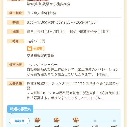
鵜飼(広島県)駅から徒歩30分
月～金／週5日勤務
曜日頻度
8:00～17:05(休憩1:05)19:00～4:05(休憩1:05)
時間
即日～長期（3ヶ月以上） 最短で応募開始から1週間！
期間
時給1700円
時給
交通費
交通費規定内支給
マシンオペレーター
仕事内容
自動車部品の製造工程において、加工設備のオペレーション
から品質確認までを担当していただきます。【作業…
職種未経験OK / ブランクOK / パソコンスキル不要 / 英語力不
応募資格
要
＜未経験OK！＞＃学歴不問＃髪色・髪型自由！○応募後の流
れ「応募する」ボタンをクリック↓メールにてw…
職場の雰囲気
年齢層
20代
30代
40代
50代
60代