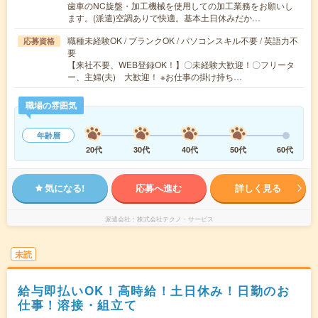
歯車のNC旋盤・加工機械を使用しての加工業務をお願いし
ます。(派遣)空調ありで快適。基本土日休みだか…
職種未経験OK / ブランクOK / パソコンスキル不要 / 英語力不
応募資格
要
【来社不要、WEB登録OK！】〇未経験大歓迎！〇フリータ
ー、主婦(夫) 大歓迎！ ※お仕事の掛け持ち…
職場の雰囲気
年齢層
20代
30代
40代
50代
60代
気になる!
応募へ進む
詳しく見る
派遣会社
株式会社テクノ・サービス
未読
給与即払いOK！高時給！土日休み！日勤のお
仕事！溶接・組立て