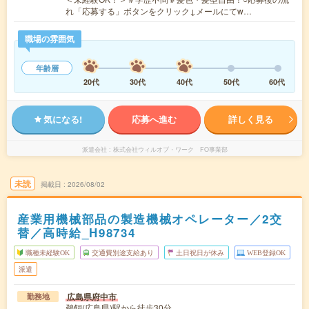
れ「応募する」ボタンをクリック↓メールにてw…
職場の雰囲気
年齢層
20代
30代
40代
50代
60代
気になる!
応募へ進む
詳しく見る
派遣会社
株式会社ウィルオブ・ワーク FO事業部
未読
掲載日
2026/08/02
産業用機械部品の製造機械オペレーター／2交
替／高時給_H98734
職種未経験OK
交通費別途支給あり
土日祝日が休み
WEB登録OK
派遣
広島県府中市
勤務地
鵜飼(広島県)駅から徒歩30分