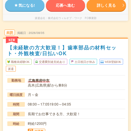
気になる!
応募へ進む
詳しく見る
派遣会社
株式会社ウィルオブ・ワーク FO事業部
未読
掲載日
2026/08/05
NEW
【未経験の方大歓迎！】歯車部品の材料セッ
ト・外観検査/日払いOK
職種未経験OK
交通費別途支給あり
土日祝日が休み
WEB登録OK
派遣
広島県府中市
勤務地
高木(広島県)駅から車8分
月～金
曜日頻度
08:00～17:0519:00～04:05
時間
長期でお仕事できる方、大歓迎！
期間
時給1200円
時給