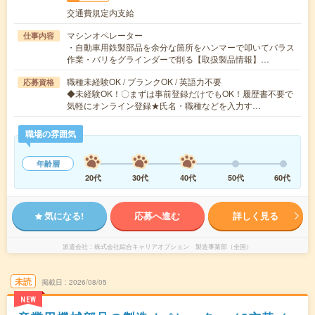
交通費規定内支給
マシンオペレーター
仕事内容
・自動車用鉄製部品を余分な箇所をハンマーで叩いてバラス
作業・バリをグラインダーで削る【取扱製品情報】…
職種未経験OK / ブランクOK / 英語力不要
応募資格
◆未経験OK！〇まずは事前登録だけでもOK！履歴書不要で
気軽にオンライン登録★氏名・職種などを入力す…
職場の雰囲気
年齢層
20代
30代
40代
50代
60代
気になる!
応募へ進む
詳しく見る
派遣会社
株式会社綜合キャリアオプション 製造事業部（全国）
未読
掲載日
2026/08/05
NEW