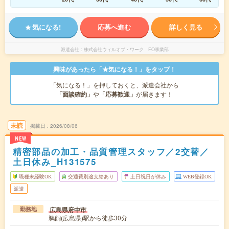
気になる!
応募へ進む
詳しく見る
派遣会社
株式会社ウィルオブ・ワーク FO事業部
興味があったら「★気になる！」をタップ！
「気になる！」を押しておくと、派遣会社から
「面談確約」
や
「応募歓迎」
が届きます！
未読
掲載日
2026/08/06
NEW
精密部品の加工・品質管理スタッフ／2交替／
土日休み_H131575
職種未経験OK
交通費別途支給あり
土日祝日が休み
WEB登録OK
派遣
広島県府中市
勤務地
鵜飼(広島県)駅から徒歩30分