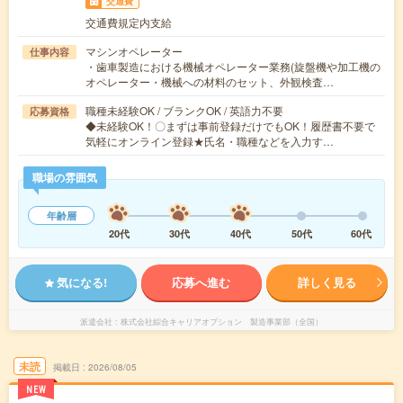
交通費
交通費規定内支給
マシンオペレーター
仕事内容
・歯車製造における機械オペレーター業務(旋盤機や加工機の
オペレーター・機械への材料のセット、外観検査…
職種未経験OK / ブランクOK / 英語力不要
応募資格
◆未経験OK！〇まずは事前登録だけでもOK！履歴書不要で
気軽にオンライン登録★氏名・職種などを入力す…
職場の雰囲気
年齢層
20代
30代
40代
50代
60代
気になる!
応募へ進む
詳しく見る
派遣会社
株式会社綜合キャリアオプション 製造事業部（全国）
未読
掲載日
2026/08/05
NEW