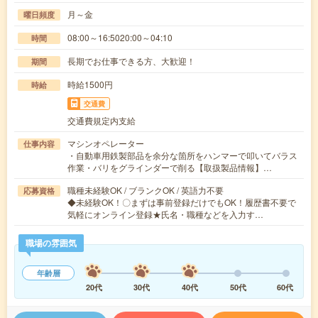
月～金
曜日頻度
08:00～16:5020:00～04:10
時間
長期でお仕事できる方、大歓迎！
期間
時給1500円
時給
交通費
交通費規定内支給
マシンオペレーター
仕事内容
・自動車用鉄製部品を余分な箇所をハンマーで叩いてバラス
作業・バリをグラインダーで削る【取扱製品情報】…
職種未経験OK / ブランクOK / 英語力不要
応募資格
◆未経験OK！〇まずは事前登録だけでもOK！履歴書不要で
気軽にオンライン登録★氏名・職種などを入力す…
職場の雰囲気
年齢層
20代
30代
40代
50代
60代