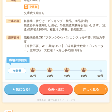
時給
交通費
交通費支給有り
軽作業（仕分け・ピッキング・検品、商品管理）
仕事内容
検査器具を使用した測定、外観検査業務をお願いします。(派
遣)高時給1200円。複数名の募集。長期就業…
職種未経験OK / ブランクOK / パソコンスキル不要 / 英語力不
応募資格
要
【来社不要、WEB登録OK！】〇未経験大歓迎！〇フリータ
ー、主婦(夫) 大歓迎！ ※お仕事の掛け持ち…
職場の雰囲気
年齢層
20代
30代
40代
50代
60代
気になる!
応募へ進む
詳しく見る
派遣会社
株式会社テクノ・サービス