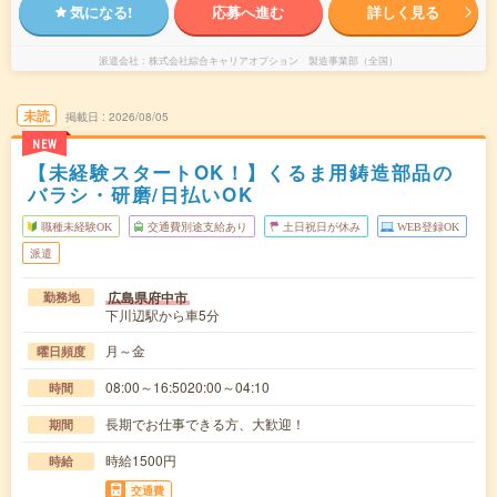
気になる!
応募へ進む
詳しく見る
派遣会社
株式会社綜合キャリアオプション 製造事業部（全国）
未読
掲載日
2026/08/05
NEW
【未経験スタートOK！】くるま用鋳造部品の
バラシ・研磨/日払いOK
職種未経験OK
交通費別途支給あり
土日祝日が休み
WEB登録OK
派遣
広島県府中市
勤務地
下川辺駅から車5分
月～金
曜日頻度
08:00～16:5020:00～04:10
時間
長期でお仕事できる方、大歓迎！
期間
時給1500円
時給
交通費