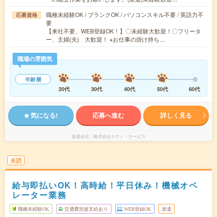
職種未経験OK / ブランクOK / パソコンスキル不要 / 英語力不
応募資格
要
【来社不要、WEB登録OK！】〇未経験大歓迎！〇フリータ
ー、主婦(夫) 大歓迎！ ※お仕事の掛け持ち…
職場の雰囲気
年齢層
20代
30代
40代
50代
60代
気になる!
応募へ進む
詳しく見る
派遣会社
株式会社テクノ・サービス
未読
給与即払いOK！高時給！平日休み！機械オペ
レーター業務
職種未経験OK
交通費別途支給あり
WEB登録OK
派遣