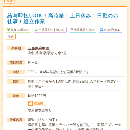
未読
給与即払いOK！高時給！土日休み！日勤のお
仕事！組立作業
職種未経験OK
交通費別途支給あり
土日祝日が休み
WEB登録OK
派遣
広島県府中市
勤務地
府中(広島県)駅から車7分
月～金
曜日頻度
8:00～16:45※表記のうち実働8時間です。
時間
長期【ご応募から1週間以内(最短2日目)のスピード就業が可
期間
能】即日～
時給1200円
時給
交通費
交通費支給有り
製造（組立・加工）
仕事内容
指示書を基に電動ドライバー等を使用して、家庭用ブレーカ
ーの組立作業をお願いします。(派遣)未経験歓迎…