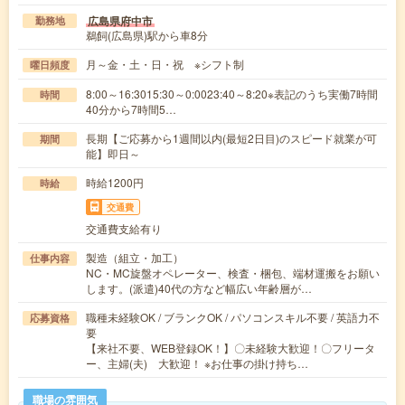
広島県府中市
勤務地
鵜飼(広島県)駅から車8分
月～金・土・日・祝 ※シフト制
曜日頻度
8:00～16:3015:30～0:0023:40～8:20※表記のうち実働7時間
時間
40分から7時間5…
長期【ご応募から1週間以内(最短2日目)のスピード就業が可
期間
能】即日～
時給1200円
時給
交通費
交通費支給有り
製造（組立・加工）
仕事内容
NC・MC旋盤オペレーター、検査・梱包、端材運搬をお願い
します。(派遣)40代の方など幅広い年齢層が…
職種未経験OK / ブランクOK / パソコンスキル不要 / 英語力不
応募資格
要
【来社不要、WEB登録OK！】〇未経験大歓迎！〇フリータ
ー、主婦(夫) 大歓迎！ ※お仕事の掛け持ち…
職場の雰囲気