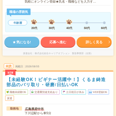
気軽にオンライン登録★氏名・職種などを入力す…
職場の雰囲気
年齢層
20代
30代
40代
50代
60代
気になる!
応募へ進む
詳しく見る
派遣会社
株式会社綜合キャリアオプション 製造事業部（全国）
未読
掲載日
2026/08/05
NEW
【未経験OK！ビギナー活躍中！】くるま鋳造
部品のバリ取り・研磨/日払いOK
職種未経験OK
交通費別途支給あり
土日祝日が休み
WEB登録OK
派遣
広島県府中市
勤務地
下川辺駅から車5分