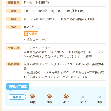
月～金／週5日勤務
曜日頻度
8:00～17:05(休憩1:05)19:00～4:05(休憩1:05)
時間
即日～長期（3ヶ月以上） 最短で応募開始から1週間！
期間
時給1700円
時給
交通費
交通費規定内支給
マシンオペレーター
仕事内容
自動車部品の製造工程において、加工設備のオペレーション
から品質確認までを担当していただきます。【作業…
職種未経験OK / ブランクOK / パソコンスキル不要 / 英語力不
応募資格
要
＜未経験OK！＞＃学歴不問＃髪色・髪型自由！○応募後の流
れ「応募する」ボタンをクリック↓メールにてw…
職場の雰囲気
年齢層
20代
30代
40代
50代
60代