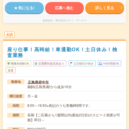
気になる!
応募へ進む
詳しく見る
派遣会社
株式会社テクノ・サービス
未読
座り仕事！高時給！車通勤OK！土日休み！検
査業務
職種未経験OK
交通費別途支給あり
土日祝日が休み
WEB登録OK
派遣
広島県府中市
勤務地
鵜飼(広島県)駅から徒歩10分
月～金
曜日頻度
8:00～16:50※表記のうち実働8時間です。
時間
長期【ご応募から1週間以内(最短2日目)のスピード就業が可
期間
能】即日～
時給1200円