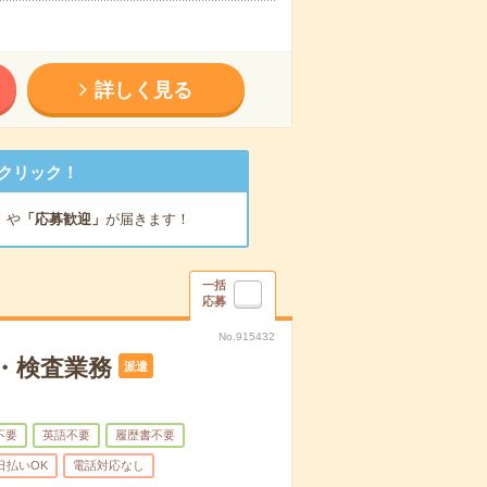
詳しく見る
クリック！
」
や
「応募歓迎」
が届きます！
一括
応募
No.915432
・検査業務
派遣
不要
英語不要
履歴書不要
日払いOK
電話対応なし