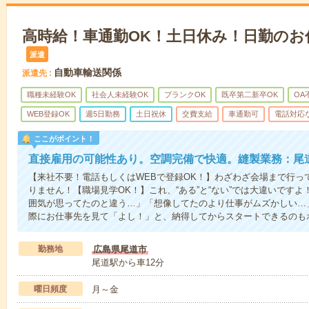
高時給！車通勤OK！土日休み！日勤のお
派遣
自動車輸送関係
派遣先
職種未経験OK
社会人未経験OK
ブランクOK
既卒第二新卒OK
OA
WEB登録OK
週5日勤務
土日祝休
交費支給
車通勤可
電話対応
ここがポイント！
直接雇用の可能性あり。空調完備で快適。縫製業務：尾
【来社不要！電話もしくはWEBで登録OK！】わざわざ会場まで行っ
りません！【職場見学OK！】これ、“ある”と“ない”では大違いです
囲気が思ってたのと違う…」「想像してたのより仕事がムズかしい…
際にお仕事先を見て「よし！」と、納得してからスタートできるのも
勤務地
広島県尾道市
尾道駅から車12分
曜日頻度
月～金