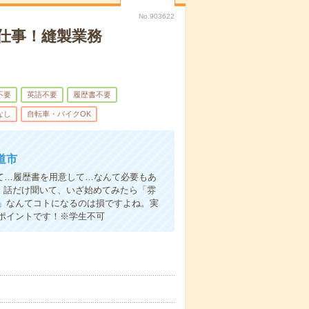
No.903622
仕事！縫製業務
不要
英語不要
履歴書不要
なし
自転車・バイクOK
道市
て…履歴書を用意して…なんて必要もあ
よ！話だけ聞いて、いざ始めてみたら「雰
」なんてコトになるのは損ですよね。実
ポイントです！※学生不可