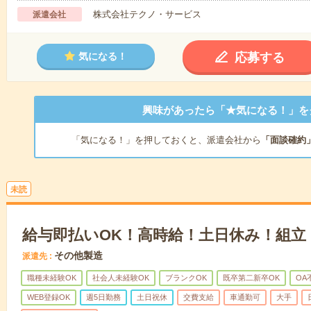
株式会社テクノ・サービス
派遣会社
応募する
気になる！
興味があったら「★気になる！」を
「気になる！」を押しておくと、派遣会社から
「面談確約
未読
給与即払いOK！高時給！土日休み！組立
その他製造
派遣先
職種未経験OK
社会人未経験OK
ブランクOK
既卒第二新卒OK
OA
WEB登録OK
週5日勤務
土日祝休
交費支給
車通勤可
大手