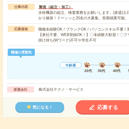
仕事内容
製造（組立・加工）
水栓機器の組立、検査業務をお願いします。(派遣)土
かり確保！ドーンッと20名の大募集。長期就業可能。
応募資格
職種未経験OK / ブランクOK / パソコンスキル不要 /
【来社不要、WEB登録OK！】〇未経験大歓迎！〇フリ
掛け持ち(Wワーク)不可※学生不可
職場の雰囲気
年齢層
20代
30代
40代
株式会社テクノ・サービス
派遣会社
応募する
気になる！