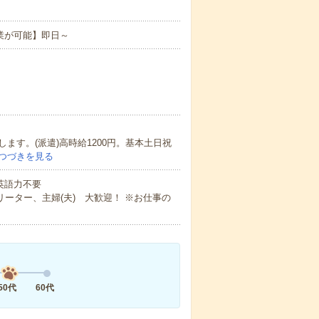
業が可能】即日～
す。(派遣)高時給1200円。基本土日祝
つづきを見る
 英語力不要
ーター、主婦(夫) 大歓迎！ ※お仕事の
50代
60代