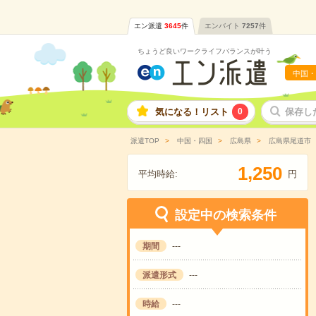
エン派遣
3645
件
エンバイト
7257
件
ちょうど良いワークライフバランスが叶う
中国・
気になる！リスト
0
保存し
派遣TOP
中国・四国
広島県
広島県尾道市
,
1
2
5
0
平均時給:
円
設定中の検索条件
期間
---
派遣形式
---
時給
---