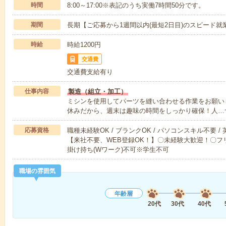
時間
8:00～17:00※表記のうち実働7時間50分です。
期間
長期【ご応募から1週間以内(最短2日目)のスピード就
時給
時給1200円
交通費
交通費支給有り
仕事内容
製造（組立・加工）
ミシンを使用してパーツを縫い合わせる作業をお願いしま
休みだから、週末は趣味の時間をしっかり確保！人…
応募資格
職種未経験OK / ブランクOK / パソコンスキル不要 /
【来社不要、WEB登録OK！】〇未経験大歓迎！〇フリ
掛け持ち(Wワーク)不可※学生不可
職場の雰囲気
年齢層
20代
30代
40代