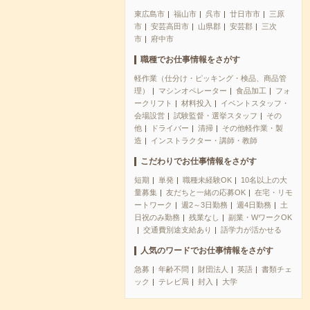
東広島市
福山市
呉市
廿日市市
三原
市
安芸高田市
山県郡
安芸郡
三次
市
府中市
職種でお仕事情報をさがす
軽作業（仕分け・ピッキング・検品、商品管
理）
マシンオペレーター
食品加工
フォ
ークリフト
材料投入
イベントスタッフ・
会場設営
試験監督・選挙スタッフ
その
他
ドライバー
清掃
その他軽作業・製
造
インストラクター・講師・教師
こだわりでお仕事情報をさがす
短期
単発
職種未経験OK
10名以上の大
量募集
友だちと一緒の応募OK
在宅・リモ
ートワーク
週2～3日勤務
週4日勤務
土
日祝のみ勤務
残業なし
副業・WワークOK
交通費別途支給あり
語学力が活かせる
人気のワードでお仕事情報をさがす
急募
年齢不問
財団法人
英語
書類チェ
ック
テレビ局
封入
大学