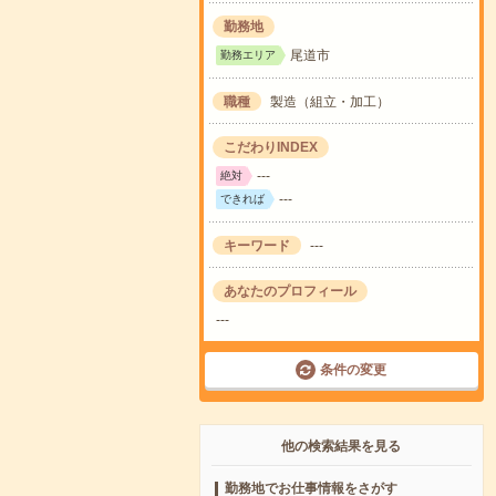
勤務地
尾道市
勤務エリア
職種
製造（組立・加工）
こだわりINDEX
---
絶対
---
できれば
キーワード
---
あなたのプロフィール
---
条件の変更
他の検索結果を見る
勤務地でお仕事情報をさがす