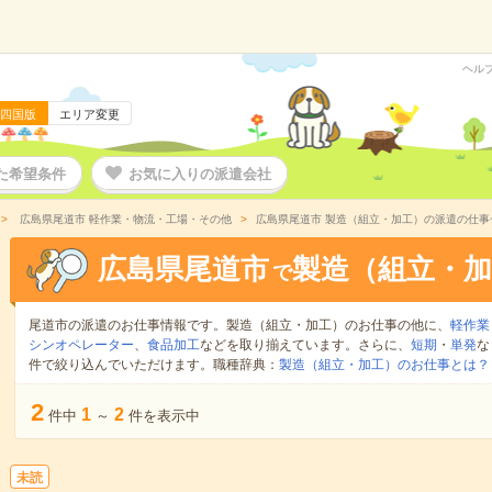
ヘル
四国版
エリア変更
た希望条件
お気に入りの派遣会社
広島県尾道市 軽作業・物流・工場・その他
広島県尾道市 製造（組立・加工）の派遣の仕事
広島県尾道市
製造（組立・加
で
尾道市の派遣のお仕事情報です。製造（組立・加工）のお仕事の他に、
軽作業
シンオペレーター
、
食品加工
などを取り揃えています。さらに、
短期
・
単発
な
件で絞り込んでいただけます。職種辞典：
製造（組立・加工）のお仕事とは？
2
1
2
件中
～
件を表示中
未読