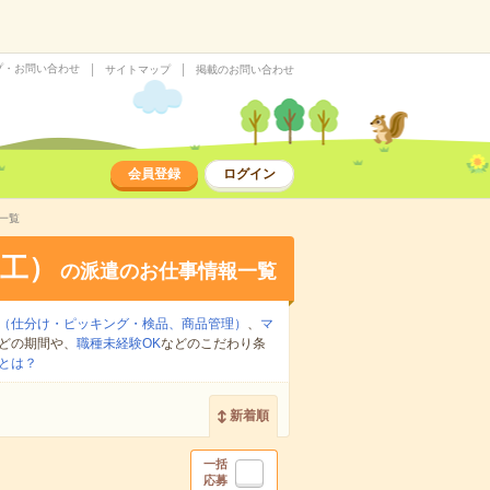
プ・お問い合わせ
サイトマップ
掲載のお問い合わせ
会員登録
ログイン
一覧
工）
の派遣のお仕事情報一覧
（仕分け・ピッキング・検品、商品管理）
、
マ
どの期間や、
職種未経験OK
などのこだわり条
とは？
新着順
一括
応募