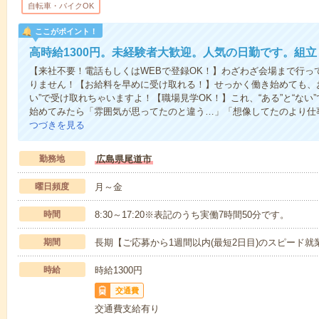
自転車・バイクOK
ここがポイント！
高時給1300円。未経験者大歓迎。人気の日勤です。組
【来社不要！電話もしくはWEBで登録OK！】わざわざ会場まで行っ
りません！【お給料を早めに受け取れる！】せっかく働き始めても、
い”で受け取れちゃいますよ！【職場見学OK！】これ、“ある”と“な
始めてみたら「雰囲気が思ってたのと違う…」「想像してたのより仕
つづきを見る
勤務地
広島県尾道市
曜日頻度
月～金
時間
8:30～17:20※表記のうち実働7時間50分です。
期間
長期【ご応募から1週間以内(最短2日目)のスピード就
時給
時給1300円
交通費
交通費支給有り