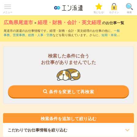
メニュー
気になる!
ログイン
検索
広島県尾道市
×
経理・財務・会計・英文経理
のお仕事一覧
尾道市の派遣のお仕事情報です。経理・財務・会計・英文経理のお仕事の他に、
一般
事務
、
営業事務
、
総務・人事・労務
などを取り揃えています。さらに、
短期
・
単発
な
どの期間や、
職種未経験OK
などのこだわり条件で絞り込んでいただけます。職種辞
典：
経理・財務・会計・英文経理のお仕事とは？とは？
検索した条件に合う
お仕事がありませんでした
条件を変更して再検索
検索条件を追加して絞り込む
こだわり
でお仕事情報を絞り込む