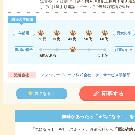
無資格・未経験OK年齢不問★10名以上採用予定★履
までに担当より電話・メールでご連絡2)電話で登録…
職場の雰囲気
年齢層
男女比率
20代
30代
40代
50代
60代
職場の様子
仕事の仕方
活気がある
しずか
マンパワーグループ株式会社 ケアサービス事業部 
派遣会社
応募する
気になる！
興味があったら「★気になる！」を
「気になる！」を押しておくと、派遣会社から
「面談確約