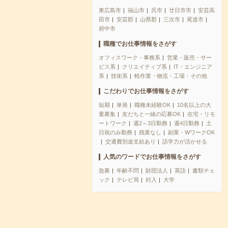
東広島市
福山市
呉市
廿日市市
安芸高
田市
安芸郡
山県郡
三次市
尾道市
府中市
職種でお仕事情報をさがす
オフィスワーク・事務系
営業・販売・サー
ビス系
クリエイティブ系
IT・エンジニア
系
技術系
軽作業・物流・工場・その他
こだわりでお仕事情報をさがす
短期
単発
職種未経験OK
10名以上の大
量募集
友だちと一緒の応募OK
在宅・リモ
ートワーク
週2～3日勤務
週4日勤務
土
日祝のみ勤務
残業なし
副業・WワークOK
交通費別途支給あり
語学力が活かせる
人気のワードでお仕事情報をさがす
急募
年齢不問
財団法人
英語
書類チェ
ック
テレビ局
封入
大学