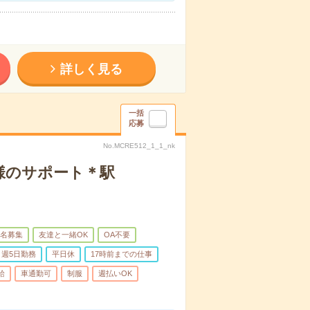
詳しく見る
一括
応募
No.MCRE512_1_1_nk
様のサポート＊駅
名募集
友達と一緒OK
OA不要
週5日勤務
平日休
17時前までの仕事
給
車通勤可
制服
週払いOK