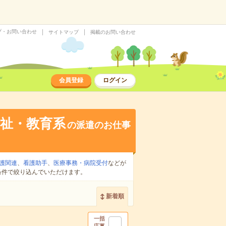
プ・お問い合わせ
サイトマップ
掲載のお問い合わせ
会員登録
ログイン
祉・教育系
の派遣のお仕事
護関連
、
看護助手
、
医療事務・病院受付
などが
条件で絞り込んでいただけます。
新着順
一括