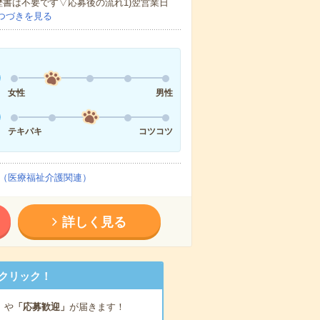
歴書は不要です▽応募後の流れ1)翌営業日
つづきを見る
女性
男性
テキパキ
コツコツ
（医療福祉介護関連）
詳しく見る
クリック！
」
や
「応募歓迎」
が届きます！