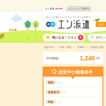
エン派遣
3674
件
エンバイト
7257
件
ちょうど良いワークライフバランスが叶う
中国・
気になる！リスト
0
保存し
派遣TOP
中国・四国
広島県
広島県三原市
,
1
2
4
0
平均時給:
円
設定中の検索条件
期間
---
派遣形式
---
時給
---