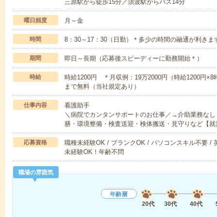
三原駅から徒歩15分／須波駅からバス14分
曜日頻度
月～金
時間
8：30～17：30（日勤）＊多少の時間の融通が利き
期間
即日～長期（応募後スピーディーに勤務開始＊）
時給
時給1200円 ＊月収例：19万2000円（時給1200円
まで無料（当社規定あり）
仕事内容
看護助手
＼病院でカンタンサポートのお仕事／→介助業務なし
膳・環境整備・検査送迎・検体搬送・見守りなど【就
応募資格
職種未経験OK / ブランクOK / パソコンスキル不要 /
未経験OK！年齢不問
職場の雰囲気
年齢層
20代
30代
40代