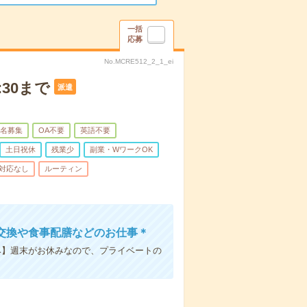
一括
応募
No.MCRE512_2_1_ei
30まで
派遣
名募集
OA不要
英語不要
土日祝休
残業少
副業・WワークOK
対応なし
ルーティン
交換や食事配膳などのお仕事＊
み】週末がお休みなので、プライベートの