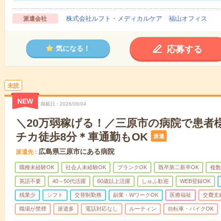
株式会社ルフト・メディカルケア 福山オフィス
派遣会社
応募する
気になる！
未読
NEW
掲載日
2026/08/04
＼20万弱稼げる！／三原市の病院で患者
チカ徒歩8分＊車通勤もOK
派遣
広島県三原市にある病院
派遣先
職種未経験OK
社会人未経験OK
ブランクOK
既卒第二新卒OK
複数
英語不要
40～50代活躍
60歳以上活躍
しゅふ歓迎
WEB登録OK
残業少
シフト
交替制勤務
副業・WワークOK
医療福祉
交費支
職場が禁煙
派遣多
電話対応なし
ルーティン
自転車・バイクOK