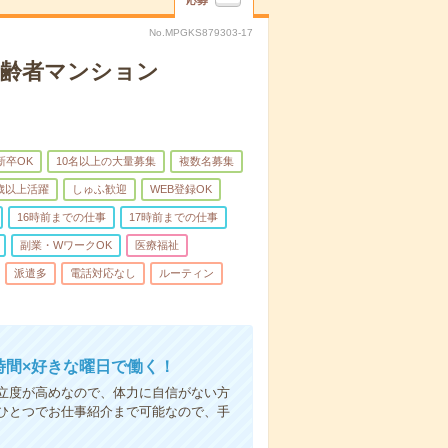
応募
No.MPGKS879303-17
高齢者マンション
新卒OK
10名以上の大量募集
複数名募集
0歳以上活躍
しゅふ歓迎
WEB登録OK
16時前までの仕事
17時前までの仕事
副業・WワークOK
医療福祉
派遣多
電話対応なし
ルーティン
時間×好きな曜日で働く！
立度が高めなので、体力に自信がない方
ひとつでお仕事紹介まで可能なので、手