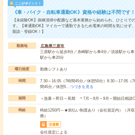
ここがポイント！
《車・バイク・自転車通勤OK》資格や経験は不問です
【未経験OK】病棟清掃や配膳など基本業務から始められ、ひとりで
す。【車通勤OK】マイカーで通勤できるため電車の時間を気にせず、
面談・登録OK！】
勤務地
広島県三原市
三原駅から徒歩8分／糸崎駅から車4分／須波駅から車1
駅から車20分
曜日頻度
勤務シフトあり
時間
7:30～16:05（7時間45分／休憩50分）8:30～17:05（
間45分／休憩5…
つづきを見る
期間
＜急募＞即日～長期 ＊7月～8月～9月～開始日相談O
時給
時給1250円～★前払い制度あり（会社規定内）（月収例193
務）
交通費
会社規定による