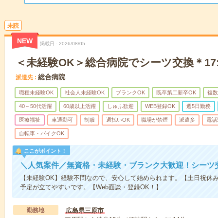
未読
NEW
掲載日
2026/08/05
＜未経験OK＞総合病院でシーツ交換＊17:
総合病院
派遣先
職種未経験OK
社会人未経験OK
ブランクOK
既卒第二新卒OK
複数
40～50代活躍
60歳以上活躍
しゅふ歓迎
WEB登録OK
週5日勤務
医療福祉
車通勤可
制服
週払いOK
職場が禁煙
派遣多
電話
自転車・バイクOK
ここがポイント！
＼人気案件／無資格・未経験・ブランク大歓迎！シーツ
【未経験OK】経験不問なので、安心して始められます。【土日祝休
予定が立てやすいです。【Web面談・登録OK！】
勤務地
広島県三原市