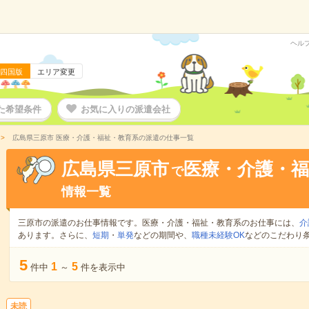
ヘル
四国版
エリア変更
た希望条件
お気に入りの派遣会社
広島県三原市 医療・介護・福祉・教育系の派遣の仕事一覧
広島県三原市
医療・介護・福
で
情報一覧
三原市の派遣のお仕事情報です。医療・介護・福祉・教育系のお仕事には、
介
あります。さらに、
短期
・
単発
などの期間や、
職種未経験OK
などのこだわり
5
1
5
件中
～
件を表示中
未読