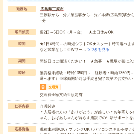
勤務地
広島県三原市
三原駅から---分／須波駅から---分／本郷(広島県)駅から
--分
曜日頻度
週2日～5日OK（月～金） ★土日休みOK
時間
★1日4時間～の時短シフトOK★スタート時間選べます！7:00～1
など残業なし！※Wワー…
つづきを見る
期間
開始日はご相談ください！ ★急募 ★職場が気に入
時給
無資格未経験：時給1350円～ 経験者：時給1350
選べます）※稼働開始時は手続き完了次第のお支払い
交通費
交通費全額支給※規定有
仕事内容
介護関連
＊入居者の方の「ありがとう」が嬉しい＊お年寄りを
ゃん、おばあちゃんが暮らす施設での生活サポートを
応募資格
職種未経験OK / ブランクOK / パソコンスキル不要 /