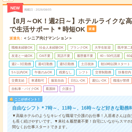
NEW
掲載日
2026/08/05
【8月～OK！週2日～】ホテルライクな
で生活サポート＊時短OK
派遣
＜シニア向けマンション＞
派遣先
職種未経験OK
社会人未経験OK
ブランクOK
大学生歓迎
既卒第二
友達と一緒OK
OA不要
英語不要
履歴書不要
40～50代活躍
6
週2～3日勤務
週4日勤務
週5日勤務
土日祝休
朝10時以降スタート
5ｈ以内OK
午後のみOK
残業なし
シフト
交替制勤務
扶養控内
交費支給
車通勤可
服装自由
日払いOK
週払いOK
職場が禁煙
自転車・バイクOK
看護師
介護士
ここがポイント！
自由なシフト＊7時～、11時～、16時～など好きな勤務
▼高級ホテルのようなキレイな職場で介護のお仕事！入居者さんは自
も長く続けやすいです。▼来社＆履歴書不要！自宅にいながらスマホ
間なくお仕事スタートできます。