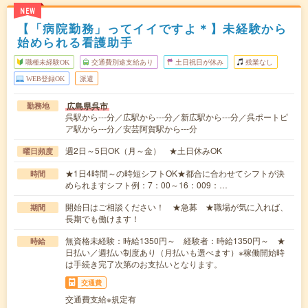
NEW
【「病院勤務」ってイイですよ＊】未経験から
始められる看護助手
職種未経験OK
交通費別途支給あり
土日祝日が休み
残業なし
WEB登録OK
派遣
広島県呉市
勤務地
呉駅から---分／広駅から---分／新広駅から---分／呉ポートピ
ア駅から---分／安芸阿賀駅から---分
週2日～5日OK（月～金） ★土日休みOK
曜日頻度
★1日4時間～の時短シフトOK★都合に合わせてシフトが決
時間
められますシフト例：7：00～16：009：…
開始日はご相談ください！ ★急募 ★職場が気に入れば、
期間
長期でも働けます！
無資格未経験：時給1350円～ 経験者：時給1350円～ ★
時給
日払い／週払い制度あり（月払いも選べます）※稼働開始時
は手続き完了次第のお支払いとなります。
交通費
交通費支給※規定有