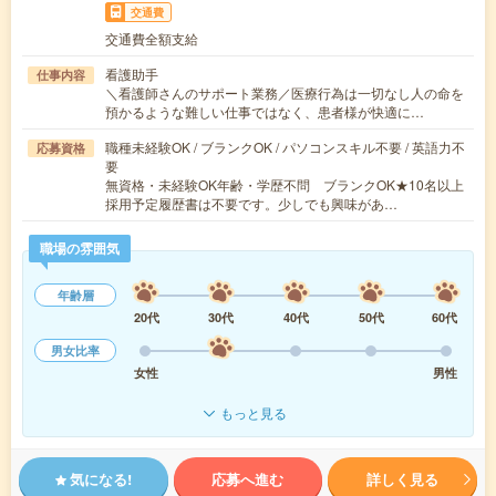
交通費
交通費全額支給
看護助手
仕事内容
＼看護師さんのサポート業務／医療行為は一切なし人の命を
預かるような難しい仕事ではなく、患者様が快適に…
職種未経験OK / ブランクOK / パソコンスキル不要 / 英語力不
応募資格
要
無資格・未経験OK年齢・学歴不問 ブランクOK★10名以上
採用予定履歴書は不要です。少しでも興味があ…
職場の雰囲気
年齢層
20代
30代
40代
50代
60代
男女比率
女性
男性
もっと見る
気になる!
応募へ進む
詳しく見る