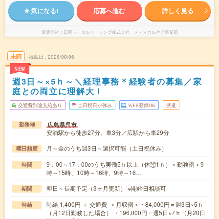
気になる!
応募へ進む
詳しく見る
派遣会社
日研トータルソーシング株式会社 メディカルケア事業部
未読
掲載日
2026/08/06
NEW
週3日～×5ｈ～＼経理事務＊経験者の募集／家
庭との両立に理解大！
交通費別途支給あり
土日祝日が休み
WEB登録OK
派遣
広島県呉市
勤務地
安浦駅から徒歩27分、車3分／広駅から車29分
月～金のうち週3日～選択可能（土日祝休み）
曜日頻度
9：00～17：00のうち実働5ｈ以上（休憩1ｈ）＜勤務例＞9
時間
時～15時、10時～16時、9時～16…
即日～長期予定（3ヶ月更新） ※開始日相談可
期間
時給 1,400円 ＋ 交通費 ＜月収例＞・84,000円＝週3日×5ｈ
時給
（月12日勤務した場合） ・196,000円＝週5日×7ｈ（月20日