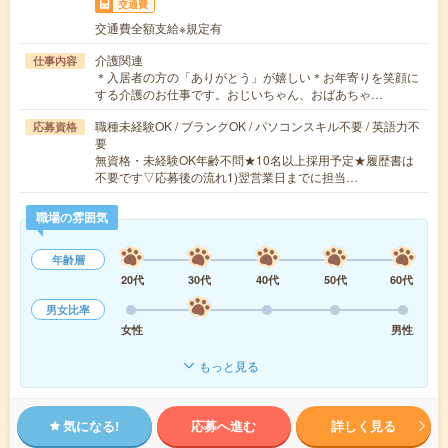
交通費
交通費全額支給※規定有
介護関連
仕事内容
＊入居者の方の「ありがとう」が嬉しい＊お年寄りを笑顔に
する介護のお仕事です。おじいちゃん、おばあちゃ…
職種未経験OK / ブランクOK / パソコンスキル不要 / 英語力不
応募資格
要
無資格・未経験OK年齢不問★10名以上採用予定★履歴書は
不要です▽応募後の流れ1)翌営業日までに担当…
職場の雰囲気
年齢層
20代
30代
40代
50代
60代
男女比率
女性
男性
もっと見る
気になる!
応募へ進む
詳しく見る