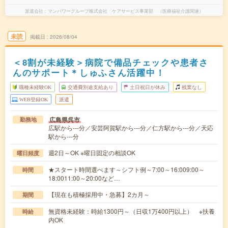
派遣会社
マンパワーグループ株式会社 ケアサービス事業部 （医療福祉介護関連）
未読
掲載日
2026/08/04
＜8割が未経験＞病院で備品チェックや患者さ
んのサポート＊しゅふさん活躍中！
職種未経験OK
交通費別途支給あり
土日祝日が休み
残業なし
WEB登録OK
派遣
広島県呉市
勤務地
広駅から---分／安芸阿賀駅から---分／仁方駅から---分／天応
駅から---分
週2日～OK ※曜日固定の相談OK
曜日頻度
★スタート時間選べます～シフト例～7:00～16:009:00～
時間
18:0011:00～20:00など…
【現在も積極採用中・急募】2カ月～
期間
無資格未経験：時給1300円～（日収1万400円以上） ※扶養
時給
内OK