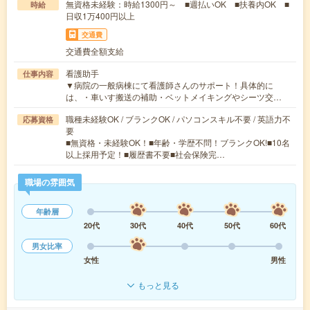
無資格未経験：時給1300円～ ■週払いOK ■扶養内OK ■
時給
日収1万400円以上
交通費
交通費全額支給
看護助手
仕事内容
▼病院の一般病棟にて看護師さんのサポート！具体的に
は、・車いす搬送の補助・ベットメイキングやシーツ交…
職種未経験OK / ブランクOK / パソコンスキル不要 / 英語力不
応募資格
要
■無資格・未経験OK！■年齢・学歴不問！ブランクOK!■10名
以上採用予定！■履歴書不要■社会保険完…
職場の雰囲気
年齢層
20代
30代
40代
50代
60代
男女比率
女性
男性
もっと見る