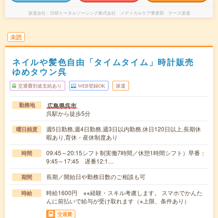
派遣会社
日研トータルソーシング株式会社 メディカルケア事業部 ナース派遣
未読
ネイルや髪色自由「タイムタイム」時計販売
ゆめタウン呉
交通費別途支給あり
WEB登録OK
派遣
広島県呉市
勤務地
呉駅から徒歩5分
週5日勤務,週4日勤務,週3日以内勤務,休日120日以上,長期休
曜日頻度
暇あり,育休・産休制度あり
09:45～20:15シフト制実働7時間／休憩1時間シフト）早番：
時間
9:45～17:45 遅番12:1…
長期／開始日や勤務日数のご相談も可
期間
時給1600円 ※※経験・スキル考慮します。 スマホでかんた
時給
んに前払いで給与が受け取れます（※上限、条件あり）
交通費