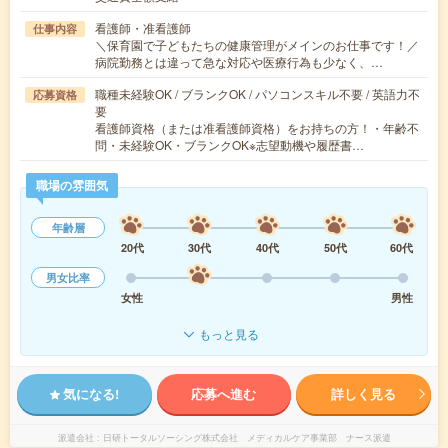
看護師・准看護師
仕事内容
＼保育園で子どもたちの健康管理がメインのお仕事です！／
病院勤務とは違って急な対応や医療行為も少なく、…
職種未経験OK / ブランクOK / パソコンスキル不要 / 英語力不
応募資格
要
看護師資格（または准看護師資格）をお持ちの方！・年齢不
問・未経験OK・ブランクOK※志望動機や履歴書…
職場の雰囲気
年齢層
20代
30代
40代
50代
60代
男女比率
女性
男性
もっと見る
気になる!
応募へ進む
詳しく見る
派遣会社
日研トータルソーシング株式会社 メディカルケア事業部 ナース派遣