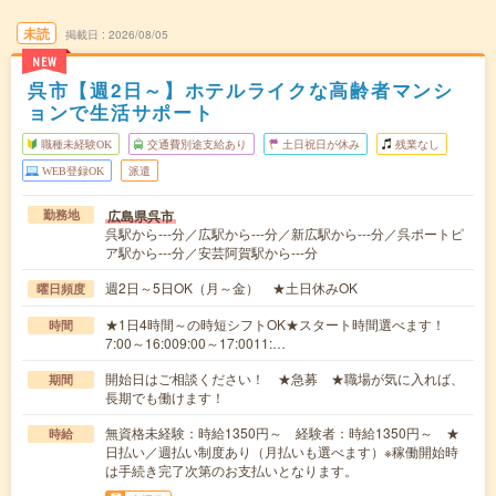
未読
掲載日
2026/08/05
NEW
呉市【週2日～】ホテルライクな高齢者マンシ
ョンで生活サポート
職種未経験OK
交通費別途支給あり
土日祝日が休み
残業なし
WEB登録OK
派遣
広島県呉市
勤務地
呉駅から---分／広駅から---分／新広駅から---分／呉ポートピ
ア駅から---分／安芸阿賀駅から---分
週2日～5日OK（月～金） ★土日休みOK
曜日頻度
★1日4時間～の時短シフトOK★スタート時間選べます！
時間
7:00～16:009:00～17:0011:…
開始日はご相談ください！ ★急募 ★職場が気に入れば、
期間
長期でも働けます！
無資格未経験：時給1350円～ 経験者：時給1350円～ ★
時給
日払い／週払い制度あり（月払いも選べます）※稼働開始時
は手続き完了次第のお支払いとなります。