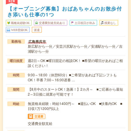
NEW
【オープニング募集】おばあちゃんのお散歩付
き添いも仕事の1つ
職種未経験OK
交通費別途支給あり
土日祝日が休み
残業なし
WEB登録OK
派遣
広島県呉市
勤務地
新広駅から---分／安芸川尻駅から---分／安浦駅から---分／吉
浦駅から---分
週2日～OK ■曜日固定の相談OK！ ■希望の曜日があればご相
曜日頻度
談ください！
9:00～18:00（休憩60分）■ご希望があれば下記シフトも
時間
OK！早番 7:00～16:00遅番 …
【8月中のスタートOK！急募！】2カ月～ ■ご応募から最短
期間
2～3日後に就業が可能です！
無資格未経験：時給1400円～ ■週払いOK ■扶養内OK ■
時給
日収1万1200円以上
交通費
交通費全額支給