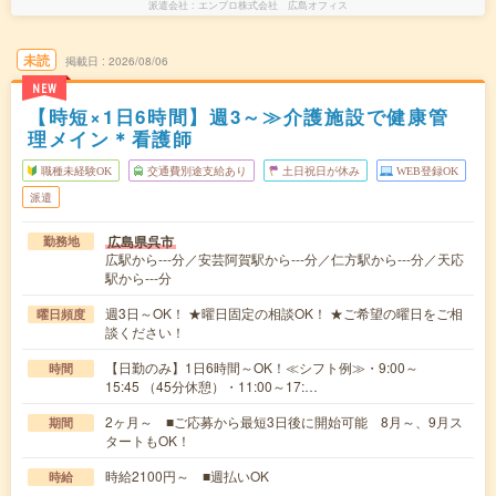
派遣会社
エンプロ株式会社 広島オフィス
未読
掲載日
2026/08/06
NEW
【時短×1日6時間】週3～≫介護施設で健康管
理メイン＊看護師
職種未経験OK
交通費別途支給あり
土日祝日が休み
WEB登録OK
派遣
広島県呉市
勤務地
広駅から---分／安芸阿賀駅から---分／仁方駅から---分／天応
駅から---分
週3日～OK！ ★曜日固定の相談OK！ ★ご希望の曜日をご相
曜日頻度
談ください！
【日勤のみ】1日6時間～OK！≪シフト例≫・9:00～
時間
15:45 （45分休憩）・11:00～17:…
2ヶ月～ ■ご応募から最短3日後に開始可能 8月～、9月ス
期間
タートもOK！
時給2100円～ ■週払いOK
時給