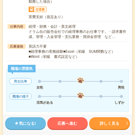
勤務した場合）
交通費
実費支給（規定あり）
経理・財務・会計・英文経理
仕事内容
ドラム缶の販売会社での経理事務のお仕事です。・請求書作
成、管理・入金管理・支払業務・買掛金管理 など…
英語力不要
応募資格
■経理事務の実務経験■Excel（初級 SUM関数など）
■Word（初級 書式設定など）
職場の雰囲気
男女比率
女性
男性
職場の様子
活気がある
しずか
気になる!
応募へ進む
詳しく見る