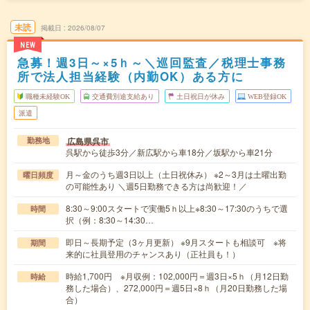
未読
掲載日
2026/08/07
NEW
急募！週3日～×5ｈ～＼巡回監査／税理士事務
所で法人担当経験（内勤OK）ある方に
職種未経験OK
交通費別途支給あり
土日祝日が休み
WEB登録OK
派遣
広島県呉市
勤務地
呉駅から徒歩3分／新広駅から車18分／坂駅から車21分
月～金のうち週3日以上（土日祝休み） ※2～3月は土曜出勤
曜日頻度
の可能性あり ＼週5日勤務できる方は尚歓迎！／
8:30～9:00スタートで実働5ｈ以上※8:30～17:30のうちで選
時間
択（例：8:30～14:30…
即日～長期予定（3ヶ月更新） ※9月スタートも相談可 ※将
期間
来的に社員登用のチャンスあり（正社員も！）
時給1,700円 ※月収例：102,000円＝週3日×5ｈ（月12日勤
時給
務した場合）、272,000円＝週5日×8ｈ（月20日勤務した場
合）