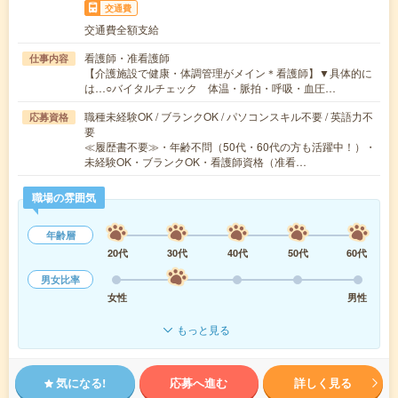
交通費
交通費全額支給
看護師・准看護師
仕事内容
【介護施設で健康・体調管理がメイン＊看護師】▼具体的に
は…○バイタルチェック 体温・脈拍・呼吸・血圧…
職種未経験OK / ブランクOK / パソコンスキル不要 / 英語力不
応募資格
要
≪履歴書不要≫・年齢不問（50代・60代の方も活躍中！）・
未経験OK・ブランクOK・看護師資格（准看…
職場の雰囲気
年齢層
20代
30代
40代
50代
60代
男女比率
女性
男性
もっと見る
気になる!
応募へ進む
詳しく見る