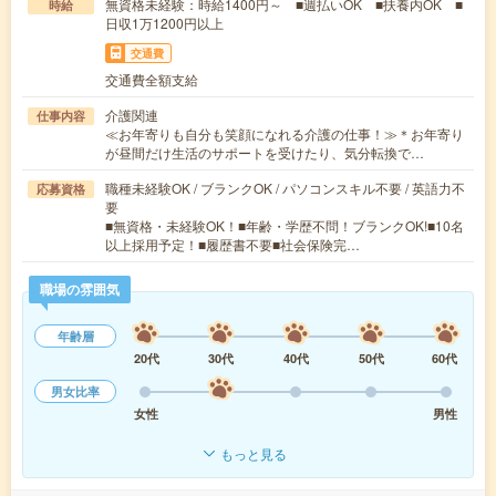
無資格未経験：時給1400円～ ■週払いOK ■扶養内OK ■
時給
日収1万1200円以上
交通費
交通費全額支給
介護関連
仕事内容
≪お年寄りも自分も笑顔になれる介護の仕事！≫＊お年寄り
が昼間だけ生活のサポートを受けたり、気分転換で…
職種未経験OK / ブランクOK / パソコンスキル不要 / 英語力不
応募資格
要
■無資格・未経験OK！■年齢・学歴不問！ブランクOK!■10名
以上採用予定！■履歴書不要■社会保険完…
職場の雰囲気
年齢層
20代
30代
40代
50代
60代
男女比率
女性
男性
もっと見る