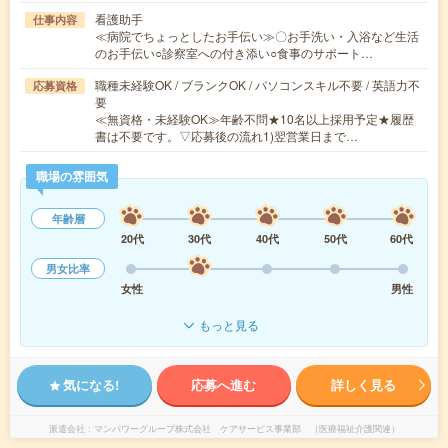
看護助手
仕事内容
≪病院でちょっとしたお手伝い≫〇お手洗い・入浴など生活
のお手伝い○診察室への付き添い○食事のサポート…
職種未経験OK / ブランクOK / パソコンスキル不要 / 英語力不
応募資格
要
≪無資格・未経験OK≫年齢不問★10名以上採用予定★履歴
書は不要です。▽応募後の流れ1)翌営業日まで…
職場の雰囲気
年齢層
20代
30代
40代
50代
60代
男女比率
女性
男性
もっと見る
気になる!
応募へ進む
詳しく見る
派遣会社
マンパワーグループ株式会社 ケアサービス事業部 （医療福祉介護関連）