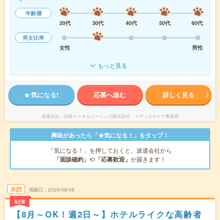
年齢層
20代
30代
40代
50代
60代
男女比率
女性
男性
もっと見る
気になる!
応募へ進む
詳しく見る
派遣会社
日研トータルソーシング株式会社 メディカルケア事業部
興味があったら「★気になる！」をタップ！
「気になる！」を押しておくと、派遣会社から
「面談確約」
や
「応募歓迎」
が届きます！
未読
掲載日
2026/08/08
NEW
【8月～OK！週2日～】ホテルライクな高齢者