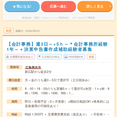
気になる!
応募へ進む
詳しく見る
派遣会社
日研トータルソーシング株式会社 メディカルケア事業部
未読
掲載日
2026/08/04
【会計事務】週3日～×5ｈ～＊会計事務所経験
1年～＋決算申告書作成補助経験者募集
交通費別途支給あり
土日祝日が休み
WEB登録OK
派遣
広島県呉市
勤務地
新広駅から徒歩2分
月～金のうち週3～5日で選択可（土日祝休み）
曜日頻度
9：00～18：00のうち実働5ｈ～で選択可※休憩：1ｈ※例：9
時間
時～15時、10時～16時、9時～1…
即日～長期予定（3ヶ月更新） ※開始日相談OK! ※将来的には
期間
直接雇用の可能性あり！
時給 1,550円 ＋ 交通費実費支給（規定あり） ＜月収例＞ ・
時給