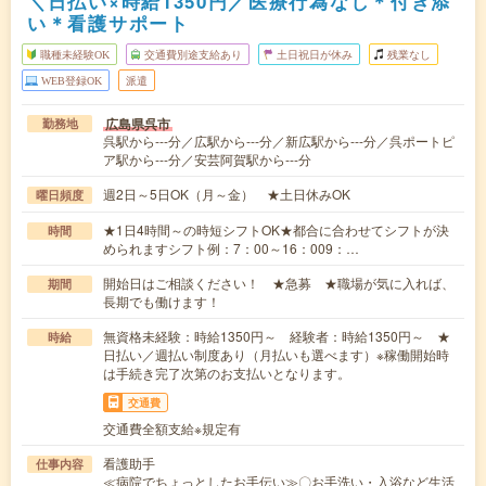
＼日払い×時給1350円／医療行為なし＊付き添
い＊看護サポート
職種未経験OK
交通費別途支給あり
土日祝日が休み
残業なし
WEB登録OK
派遣
広島県呉市
勤務地
呉駅から---分／広駅から---分／新広駅から---分／呉ポートピ
ア駅から---分／安芸阿賀駅から---分
週2日～5日OK（月～金） ★土日休みOK
曜日頻度
★1日4時間～の時短シフトOK★都合に合わせてシフトが決
時間
められますシフト例：7：00～16：009：…
開始日はご相談ください！ ★急募 ★職場が気に入れば、
期間
長期でも働けます！
無資格未経験：時給1350円～ 経験者：時給1350円～ ★
時給
日払い／週払い制度あり（月払いも選べます）※稼働開始時
は手続き完了次第のお支払いとなります。
交通費
交通費全額支給※規定有
看護助手
仕事内容
≪病院でちょっとしたお手伝い≫〇お手洗い・入浴など生活