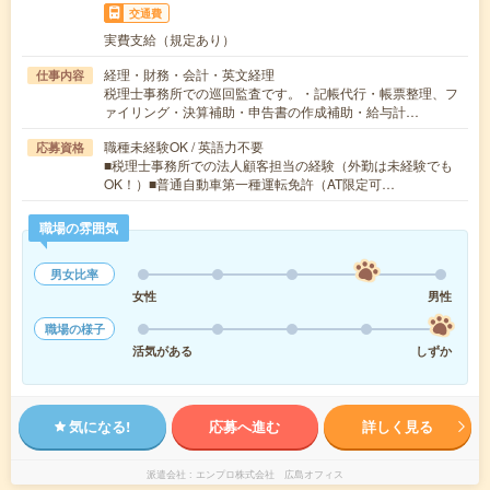
交通費
実費支給（規定あり）
経理・財務・会計・英文経理
仕事内容
税理士事務所での巡回監査です。・記帳代行・帳票整理、フ
ァイリング・決算補助・申告書の作成補助・給与計…
職種未経験OK / 英語力不要
応募資格
■税理士事務所での法人顧客担当の経験（外勤は未経験でも
OK！）■普通自動車第一種運転免許（AT限定可…
職場の雰囲気
男女比率
女性
男性
職場の様子
活気がある
しずか
気になる!
応募へ進む
詳しく見る
派遣会社
エンプロ株式会社 広島オフィス