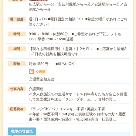
新広駅から---分／安芸川尻駅から---分／安浦駅から---分／吉
浦駅から---分
週2日～OK ■曜日固定の相談OK！ ■希望の曜日があればご相
曜日頻度
談ください！
9:00～18:00（休憩60分）■ご希望があれば下記シフトも
時間
OK！早番 7:00～16:00遅番 …
【現在も積極採用中！急募！】2カ月～ ■ご応募から最短2
期間
～3日後の就業も相談可能です！
時給1550円～ ■週払いOK
時給
交通費
交通費全額支給
介護関連
仕事内容
≪少人数施設での生活サポート≫お年寄りたちが自立を目指
して集団生活を送る「グループホーム」。食材の買…
ブランクOK / パソコンスキル不要 / 英語力不要
応募資格
≪年齢・学歴不問！≫■資格と実務経験をお持ちの方＊履歴
書不要＊面談確約≪待遇≫・社会保険完備・社員登…
職場の雰囲気