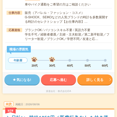
車やバイク通勤をご希望の方はご相談ください
販売（アパレル・ファッション・コスメ）
仕事内容
G-SHOCK、SEIKOなどの人気ブランドの時計を多数展開す
る時計のセレクトショップ【お仕事内容】…
ブランクOK / パソコンスキル不要 / 英語力不要
応募資格
学生不可／経験者優遇／主婦・主夫歓迎／第二新卒歓迎／フ
リーター歓迎／ブランクOK／学歴不問／友達と応…
職場の雰囲気
年齢層
20代
30代
40代
50代
60代
気になる!
応募へ進む
詳しく見る
派遣会社
株式会社iDA
未読
掲載日
2026/08/06
NEW