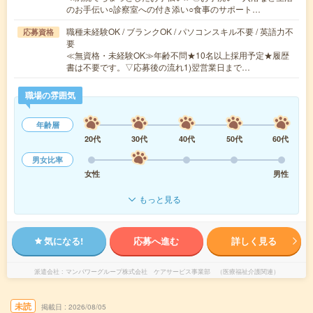
のお手伝い○診察室への付き添い○食事のサポート…
職種未経験OK / ブランクOK / パソコンスキル不要 / 英語力不
応募資格
要
≪無資格・未経験OK≫年齢不問★10名以上採用予定★履歴
書は不要です。▽応募後の流れ1)翌営業日まで…
職場の雰囲気
年齢層
20代
30代
40代
50代
60代
男女比率
女性
男性
もっと見る
気になる!
応募へ進む
詳しく見る
派遣会社
マンパワーグループ株式会社 ケアサービス事業部 （医療福祉介護関連）
未読
掲載日
2026/08/05