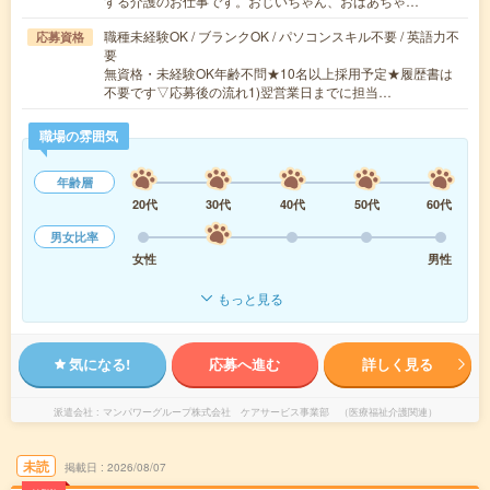
する介護のお仕事です。おじいちゃん、おばあちゃ…
職種未経験OK / ブランクOK / パソコンスキル不要 / 英語力不
応募資格
要
無資格・未経験OK年齢不問★10名以上採用予定★履歴書は
不要です▽応募後の流れ1)翌営業日までに担当…
職場の雰囲気
年齢層
20代
30代
40代
50代
60代
男女比率
女性
男性
もっと見る
気になる!
応募へ進む
詳しく見る
派遣会社
マンパワーグループ株式会社 ケアサービス事業部 （医療福祉介護関連）
未読
掲載日
2026/08/07