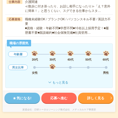
介護関連
仕事内容
≪散歩に付き添ったり、お話し相手になったり≫「え？意外
に簡単！」と思うくらい、スグできる仕事からスタ…
職種未経験OK / ブランクOK / パソコンスキル不要 / 英語力不
応募資格
要
■資格・経験・年齢不問■学歴不問■10名以上採用予定！■履
歴書不要■面談確約■社会保険完備■社員登用…
職場の雰囲気
年齢層
20代
30代
40代
50代
60代
男女比率
女性
男性
もっと見る
気になる!
応募へ進む
詳しく見る
派遣会社
日研トータルソーシング株式会社 メディカルケア事業部