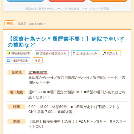
派遣会社
日研トータルソーシング株式会社 メディカルケア事業部
未読
掲載日
2026/08/04
【医療行為ナシ＊履歴書不要！】病院で車いす
の補助など
職種未経験OK
交通費別途支給あり
土日祝日が休み
残業なし
WEB登録OK
派遣
広島県呉市
勤務地
新広駅から---分／安芸川尻駅から---分／安浦駅から---分／吉
浦駅から---分
週2日～OK ■曜日固定の相談OK！ ■希望の曜日があればご相
曜日頻度
談ください！
9:00～18:00（休憩60分）■ご希望があれば下記シフトも
時間
OK！早番 7:00～16:00遅番 …
【現在も積極採用中！急募！】■2カ月～／8月～、9月スター
期間
トもOK！