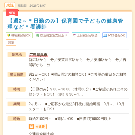
未読
掲載日
2026/08/07
NEW
【週2～＊日勤のみ】保育園で子どもの健康管
理など＊看護師
職種未経験OK
交通費別途支給あり
土日祝日が休み
WEB登録OK
派遣
広島県呉市
勤務地
新広駅から---分／安芸川尻駅から---分／安浦駅から---分／吉
浦駅から---分
週2日～OK！ ■曜日固定の相談OK！ ■ご希望の曜日をご相談
曜日頻度
ください！
【日勤のみ】9:00～18:00（休憩60分）■ご希望があればその
時間
他シフトもOK！（例）8:30～1…
2ヶ月～ ■ご応募から最短3日後に開始可能 9月～、10月
期間
スタートもOK！
時給2100円～ ■週払いOK ■日収1万6800円以上
時給
交通費
交通費全額支給