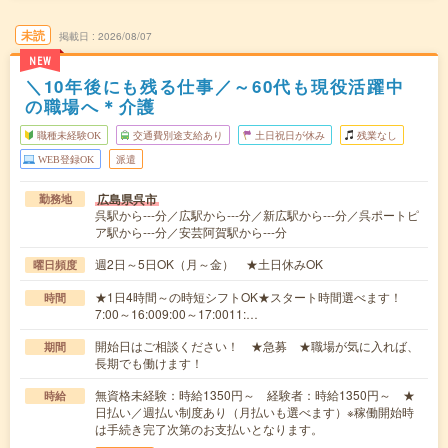
未読
掲載日
2026/08/07
NEW
＼10年後にも残る仕事／～60代も現役活躍中
の職場へ＊介護
職種未経験OK
交通費別途支給あり
土日祝日が休み
残業なし
WEB登録OK
派遣
広島県呉市
勤務地
呉駅から---分／広駅から---分／新広駅から---分／呉ポートピ
ア駅から---分／安芸阿賀駅から---分
週2日～5日OK（月～金） ★土日休みOK
曜日頻度
★1日4時間～の時短シフトOK★スタート時間選べます！
時間
7:00～16:009:00～17:0011:…
開始日はご相談ください！ ★急募 ★職場が気に入れば、
期間
長期でも働けます！
無資格未経験：時給1350円～ 経験者：時給1350円～ ★
時給
日払い／週払い制度あり（月払いも選べます）※稼働開始時
は手続き完了次第のお支払いとなります。