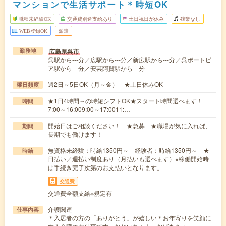
マンションで生活サポート＊時短OK
職種未経験OK
交通費別途支給あり
土日祝日が休み
残業なし
WEB登録OK
派遣
広島県呉市
勤務地
呉駅から---分／広駅から---分／新広駅から---分／呉ポートピ
ア駅から---分／安芸阿賀駅から---分
週2日～5日OK（月～金） ★土日休みOK
曜日頻度
★1日4時間～の時短シフトOK★スタート時間選べます！
時間
7:00～16:009:00～17:0011:…
開始日はご相談ください！ ★急募 ★職場が気に入れば、
期間
長期でも働けます！
無資格未経験：時給1350円～ 経験者：時給1350円～ ★
時給
日払い／週払い制度あり（月払いも選べます）※稼働開始時
は手続き完了次第のお支払いとなります。
交通費
交通費全額支給※規定有
介護関連
仕事内容
＊入居者の方の「ありがとう」が嬉しい＊お年寄りを笑顔に