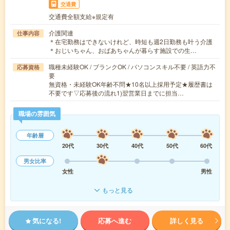
交通費
交通費全額支給※規定有
介護関連
仕事内容
＊在宅勤務はできないけれど、時短も週2日勤務も叶う介護
＊おじいちゃん、おばあちゃんが暮らす施設での生…
職種未経験OK / ブランクOK / パソコンスキル不要 / 英語力不
応募資格
要
無資格・未経験OK年齢不問★10名以上採用予定★履歴書は
不要です▽応募後の流れ1)翌営業日までに担当…
職場の雰囲気
年齢層
20代
30代
40代
50代
60代
男女比率
女性
男性
もっと見る
気になる!
応募へ進む
詳しく見る