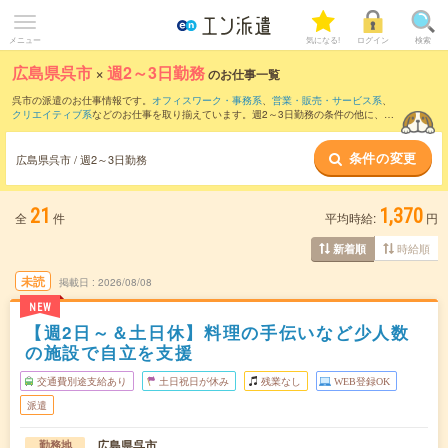
メニュー
気になる!
ログイン
検索
広島県呉市
×
週2～3日勤務
のお仕事一覧
呉市の派遣のお仕事情報です。
オフィスワーク・事務系
、
営業・販売・サービス系
、
クリエイティブ系
などのお仕事を取り揃えています。週2～3日勤務の条件の他に、
交
通費別途支給あり
、
職種未経験OK
、
友だちと一緒の応募OK
などのこだわり条件も取
り揃えています。
条件の変更
広島県呉市 / 週2～3日勤務
21
1,370
全
件
平均時給:
円
時給順
新着順
未読
掲載日
2026/08/08
NEW
【週2日～＆土日休】料理の手伝いなど少人数
の施設で自立を支援
交通費別途支給あり
土日祝日が休み
残業なし
WEB登録OK
派遣
広島県呉市
勤務地