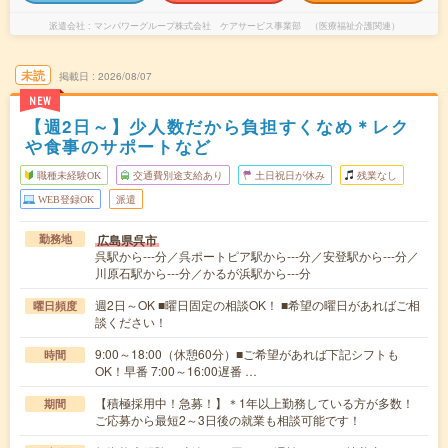
派遣会社
マンパワーグループ株式会社 ケアサービス事業部 （医療福祉介護関連）
未読
掲載日
2026/08/07
NEW
【週2日～】少人数だから負担すくなめ＊レク
や食事のサポートなど
職種未経験OK
交通費別途支給あり
土日祝日が休み
残業なし
WEB登録OK
派遣
広島県呉市
勤務地
呉駅から---分／呉ポートピア駅から---分／安登駅から---分／
川原石駅から---分／かるが浜駅から---分
週2日～OK ■曜日固定の相談OK！ ■希望の曜日があればご相
曜日頻度
談ください！
9:00～18:00（休憩60分）■ご希望があれば下記シフトも
時間
OK！早番 7:00～16:00遅番 …
【積極採用中！急募！】＊1年以上勤務している方が多数！
期間
ご応募から最短2～3日後の就業も相談可能です！