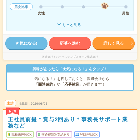
男女比率
女性
男性
もっと見る
気になる!
応募へ進む
詳しく見る
派遣会社
パーソルテンプスタッフ株式会社
興味があったら「★気になる！」をタップ！
「気になる！」を押しておくと、派遣会社から
「面談確約」
や
「応募歓迎」
が届きます！
未読
掲載日
2026/08/03
NEW
正社員前提＊賞与2回あり＊事務長サポート業
務など
職種未経験OK
交通費別途支給あり
WEB登録OK