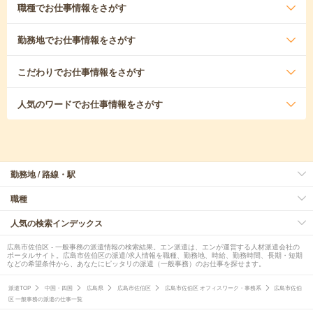
職種
でお仕事情報をさがす
勤務地
でお仕事情報をさがす
こだわり
でお仕事情報をさがす
人気のワード
でお仕事情報をさがす
勤務地 / 路線・駅
職種
人気の検索インデックス
広島市佐伯区 - 一般事務の派遣情報の検索結果。エン派遣は、エンが運営する人材派遣会社の
ポータルサイト。広島市佐伯区の派遣/求人情報を職種、勤務地、時給、勤務時間、長期・短期
などの希望条件から、あなたにピッタリの派遣（一般事務）のお仕事を探せます。
派遣TOP
中国・四国
広島県
広島市佐伯区
広島市佐伯区 オフィスワーク・事務系
広島市佐伯
区 一般事務の派遣の仕事一覧