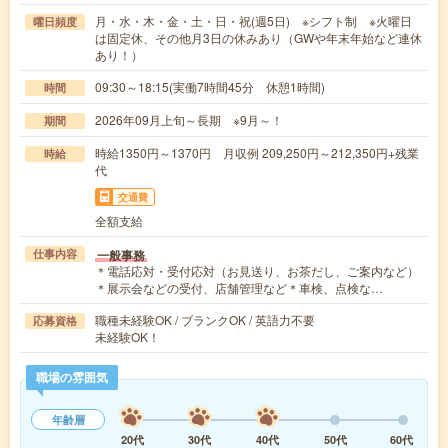
月・水・木・金・土・日・祝(週5日) ※シフト制 ※火曜日
曜日頻度
は固定休、その他月3日の休みあり（GWや年末年始など連休
あり！）
09:30～18:15(実働7時間45分 休憩1時間)
時間
2026年09月上旬～長期 ※9月～！
期間
時給1350円～1370円 月収例 209,250円～212,350円+残業
時給
代
交通費
全額支給
一般事務
仕事内容
＊電話応対・受付応対（お見送り、お茶だし、ご案内など）
＊展示会などの受付、店舗管理など＊車検、点検な…
職種未経験OK / ブランクOK / 英語力不要
応募資格
未経験OK！
職場の雰囲気
年齢層
20代
30代
40代
50代
60代