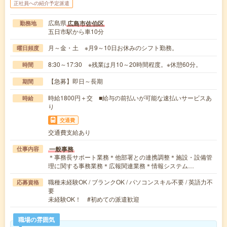
正社員への紹介予定派遣
広島県
広島市佐伯区
勤務地
五日市駅から車10分
月～金・土 ※月9～10日お休みのシフト勤務。
曜日頻度
8:30～17:30 ※残業は月10～20時間程度。※休憩60分。
時間
【急募】即日～長期
期間
時給1800円＋交 ■給与の前払いが可能な速払いサービスあ
時給
り
交通費
交通費支給あり
一般事務
仕事内容
＊事務長サポート業務＊他部署との連携調整＊施設・設備管
理に関する事務業務＊広報関連業務＊情報システム…
職種未経験OK / ブランクOK / パソコンスキル不要 / 英語力不
応募資格
要
未経験OK！ #初めての派遣歓迎
職場の雰囲気