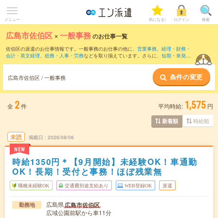
メニュー
気になる!
ログイン
検索
広島市佐伯区
×
一般事務
のお仕事一覧
佐伯区の派遣のお仕事情報です。一般事務のお仕事の他に、
営業事務
、
経理・財務・
会計・英文経理
、
総務・人事・労務
などを取り揃えています。さらに、
短期
・
単発
な
どの期間や、
職種未経験OK
などのこだわり条件で絞り込んでいただけます。職種辞
典：
一般事務のお仕事とは？とは？
条件の変更
広島市佐伯区 / 一般事務
2
1,575
全
件
平均時給:
円
時給順
新着順
未読
掲載日
2026/08/06
NEW
時給1350円＊【9月開始】未経験OK！車通勤
OK！長期！受付と事務！ほぼ残業無
職種未経験OK
交通費別途支給あり
WEB登録OK
派遣
広島県
広島市佐伯区
勤務地
広域公園前駅から車11分