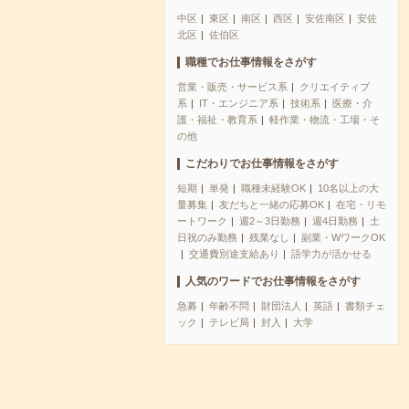
中区
東区
南区
西区
安佐南区
安佐
北区
佐伯区
職種でお仕事情報をさがす
営業・販売・サービス系
クリエイティブ
系
IT・エンジニア系
技術系
医療・介
護・福祉・教育系
軽作業・物流・工場・そ
の他
こだわりでお仕事情報をさがす
短期
単発
職種未経験OK
10名以上の大
量募集
友だちと一緒の応募OK
在宅・リモ
ートワーク
週2～3日勤務
週4日勤務
土
日祝のみ勤務
残業なし
副業・WワークOK
交通費別途支給あり
語学力が活かせる
人気のワードでお仕事情報をさがす
急募
年齢不問
財団法人
英語
書類チェ
ック
テレビ局
封入
大学