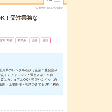
応募
No.TEMTHU26-0568436
OK！受注業務な
週5日勤務
残業多
金融
住宅
祉用具のレンタルを扱う企業＊受発注や
験ある方チャレンジ＊髪色＆ネイル自
装はカジュアルOK＊髪型やネイルも自
夜間・土曜開催・相談のみでもOK／初め