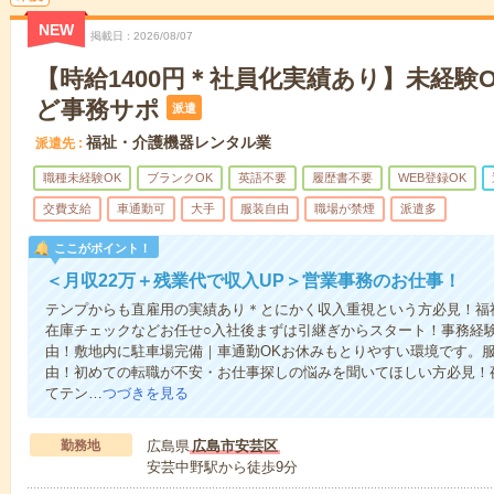
NEW
掲載日
2026/08/07
【時給1400円＊社員化実績あり】未経験
ど事務サポ
派遣
福祉・介護機器レンタル業
派遣先
職種未経験OK
ブランクOK
英語不要
履歴書不要
WEB登録OK
交費支給
車通勤可
大手
服装自由
職場が禁煙
派遣多
ここがポイント！
＜月収22万＋残業代で収入UP＞営業事務のお仕事！
テンプからも直雇用の実績あり＊とにかく収入重視という方必見！福
在庫チェックなどお任せ○入社後まずは引継ぎからスタート！事務経
由！敷地内に駐車場完備｜車通勤OKお休みもとりやすい環境です。服
由！初めての転職が不安・お仕事探しの悩みを聞いてほしい方必見！
てテン…
つづきを見る
勤務地
広島県
広島市安芸区
安芸中野駅から徒歩9分