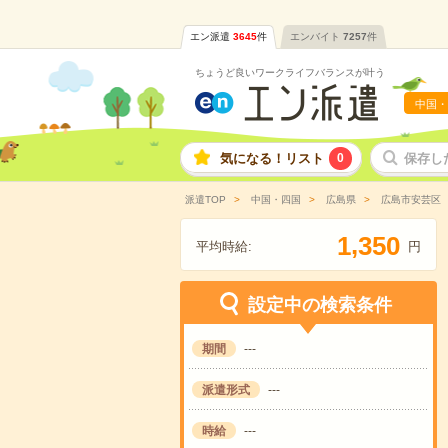
エン派遣
3645
件
エンバイト
7257
件
ちょうど良いワークライフバランスが叶う
中国・
気になる！リスト
0
保存し
派遣TOP
中国・四国
広島県
広島市安芸区
,
1
3
5
0
平均時給:
円
設定中の検索条件
期間
---
派遣形式
---
時給
---