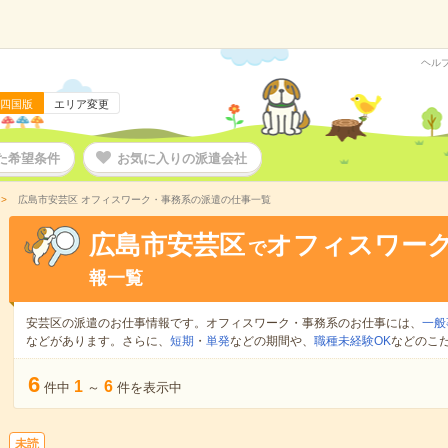
ヘル
四国版
エリア変更
た希望条件
お気に入りの派遣会社
広島市安芸区 オフィスワーク・事務系の派遣の仕事一覧
広島市安芸区
オフィスワー
で
報一覧
安芸区の派遣のお仕事情報です。オフィスワーク・事務系のお仕事には、
一般
などがあります。さらに、
短期
・
単発
などの期間や、
職種未経験OK
などのこ
6
1
6
件中
～
件を表示中
未読