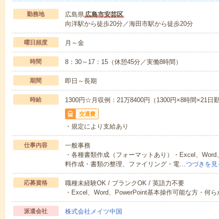
勤務地
広島県
広島市安芸区
向洋駅から徒歩20分／海田市駅から徒歩20分
曜日頻度
月～金
時間
8：30～17：15（休憩45分／実働8時間）
期間
即日～長期
時給
1300円☆月収例：21万8400円（1300円×8時間×21
交通費
・規定により支給あり
仕事内容
一般事務
・各種書類作成（フォーマットあり）・Excel、Word、
料作成・書類の整理、ファイリング・電…
つづきを見
応募資格
職種未経験OK / ブランクOK / 英語力不要
・Excel、Word、PowerPoint基本操作可能な方
派遣会社
株式会社メイツ中国