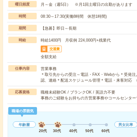
曜日頻度
月～金（週5日） ※月1回土曜日の出勤があります
時間
08:30～17:30(実働8時間 休憩1時間)
期間
【急募】即日～長期
時給
時給1400円 月収例 224,000円+残業代
交通費
全額支給
仕事内容
営業事務
＊取引先からの受注～電話・FAX・Webから＊受発
認、連絡＊配送スケジュール管理＊電話・来客対応 
応募資格
職種未経験OK / ブランクOK / 英語力不要
事務のご経験をお持ちの方営業事務やコールセンター
職場の雰囲気
年齢層
男女比率
20代
30代
40代
50代
60代