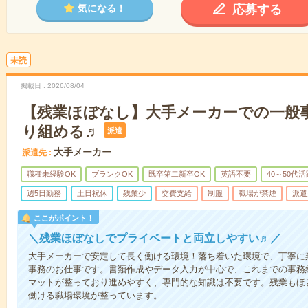
応募する
気になる！
未読
掲載日
2026/08/04
【残業ほぼなし】大手メーカーでの一般
り組める♬
派遣
大手メーカー
派遣先
職種未経験OK
ブランクOK
既卒第二新卒OK
英語不要
40～50代活
週5日勤務
土日祝休
残業少
交費支給
制服
職場が禁煙
派遣
ここがポイント！
＼残業ほぼなしでプライベートと両立しやすい♬／
大手メーカーで安定して長く働ける環境！落ち着いた環境で、丁寧に
事務のお仕事です。書類作成やデータ入力が中心で、これまでの事務
マットが整っており進めやすく、専門的な知識は不要です。残業もほ
働ける職場環境が整っています。