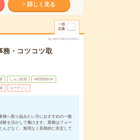
詳しく見る
一括
応募
No.MATCMK2549001
事務・コツコツ取
躍
しゅふ歓迎
WEB登録OK
多
ルーティン
業務へ取り組みたい方におすすめの一般
経験を活かして働けます。業務はフォー
とんどなく、無理なく長期的に安定して