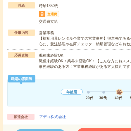
時給
時給1350円
交通費
交通費支給
仕事内容
営業事務
【福祉用具レンタル企業での営業事務】得意先である
心に、受注処理や在庫チェック、納期管理などをおね
応募資格
職種未経験OK
職種未経験OK！業界未経験OK！【こんな方におス
事務経験のある方！営業事務経験がある方大歓迎です
職場の雰囲気
年齢層
20代
30代
40代
アデコ株式会社
派遣会社