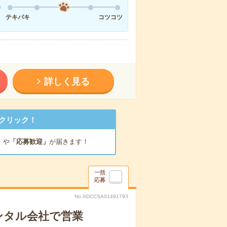
テキパキ
コツコツ
詳しく見る
クリック！
」
や
「応募歓迎」
が届きます！
一括
応募
No.ADCCSA01491793
ンタル会社で営業