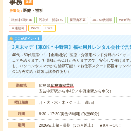
事務
派遣
医療・福祉
派遣先
職種未経験OK
既卒第二新卒OK
履歴書不要
40～50代活躍
WEB登
車通勤可
Word
Excel
ここがポイント！
3月末マデ【車OK＊中野東】福祉用具レンタル会社で営
40代～50代活躍中！【企業紹介】医療・介護用ベッド分野のパイオ
ェアを誇ります。社員様からOJTがありますので、安心して働けます
も、パソコンやスマホから登録可能！＜お仕事スタート応援キャンペ
金1万円支給（対象は諸条件あり）
勤務地
広島県
広島市安芸区
安芸中野駅から車4分／中野東駅から車5分
曜日頻度
月・火・水・木・金・土 週5日
時間
8:30～17:30(実働:8時間) (休憩60分)
期間
2026/9/上旬～長期（3カ月以上） ★9月～OK！