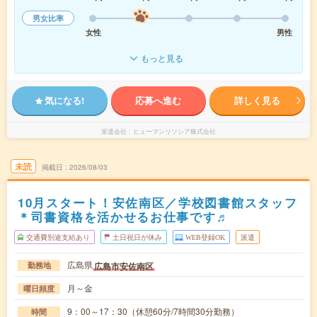
男女比率
女性
男性
もっと見る
気になる!
応募へ進む
詳しく見る
派遣会社
ヒューマンリソシア株式会社
未読
掲載日
2026/08/03
10月スタート！安佐南区／学校図書館スタッフ
＊司書資格を活かせるお仕事です♬
交通費別途支給あり
土日祝日が休み
WEB登録OK
派遣
広島県
広島市安佐南区
勤務地
月～金
曜日頻度
9：00～17：30（休憩60分/7時間30分勤務）
時間