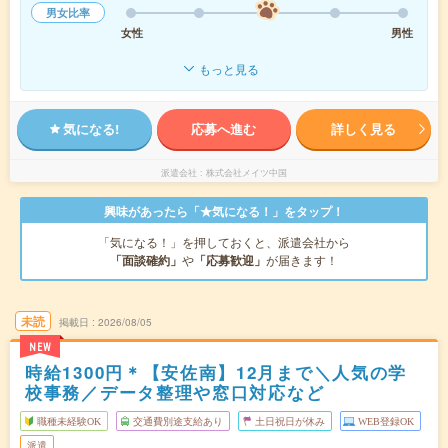
男女比率
女性
男性
もっと見る
気になる!
応募へ進む
詳しく見る
派遣会社
株式会社メイツ中国
興味があったら「★気になる！」をタップ！
「気になる！」を押しておくと、派遣会社から
「面談確約」
や
「応募歓迎」
が届きます！
未読
掲載日
2026/08/05
NEW
時給1300円＊【安佐南】12月まで＼人気の学
校事務／データ整理や窓口対応など
職種未経験OK
交通費別途支給あり
土日祝日が休み
WEB登録OK
派遣