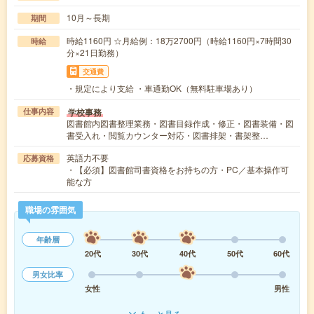
10月～長期
期間
時給1160円 ☆月給例：18万2700円（時給1160円×7時間30
時給
分×21日勤務）
交通費
・規定により支給 ・車通勤OK（無料駐車場あり）
学校事務
仕事内容
図書館内図書整理業務・図書目録作成・修正・図書装備・図
書受入れ・閲覧カウンター対応・図書排架・書架整…
英語力不要
応募資格
・【必須】図書館司書資格をお持ちの方・PC／基本操作可
能な方
職場の雰囲気
年齢層
20代
30代
40代
50代
60代
男女比率
女性
男性
もっと見る