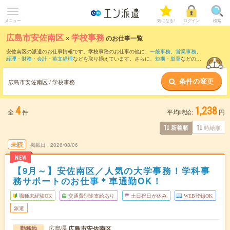
メニュー
気になる!
ログイン
検索
広島市安佐南区
×
学校事務
のお仕事一覧
安佐南区の派遣のお仕事情報です。学校事務のお仕事の他に、
一般事務
、
営業事務
、
経理・財務・会計・英文経理
などを取り揃えています。さらに、
短期
・
単発
などの期
間や、
職種未経験OK
などのこだわり条件で絞り込んでいただけます。職種辞典：
学校
事務のお仕事とは？とは？
条件の変更
広島市安佐南区 / 学校事務
4
1,238
全
件
平均時給:
円
時給順
新着順
未読
掲載日
2026/08/06
NEW
【9月～】安佐南区／人気の大学事務！学科事
務サポートのお仕事＊車通勤OK！
職種未経験OK
交通費別途支給あり
土日祝日が休み
WEB登録OK
派遣
広島県
広島市安佐南区
勤務地