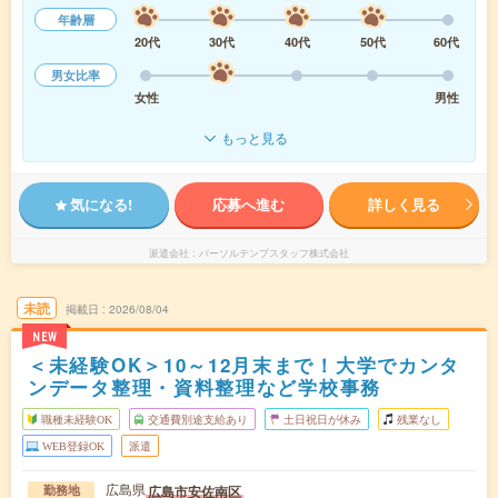
年齢層
20代
30代
40代
50代
60代
男女比率
女性
男性
もっと見る
気になる!
応募へ進む
詳しく見る
派遣会社
パーソルテンプスタッフ株式会社
未読
掲載日
2026/08/04
NEW
＜未経験OK＞10～12月末まで！大学でカンタ
ンデータ整理・資料整理など学校事務
職種未経験OK
交通費別途支給あり
土日祝日が休み
残業なし
WEB登録OK
派遣
広島県
広島市安佐南区
勤務地