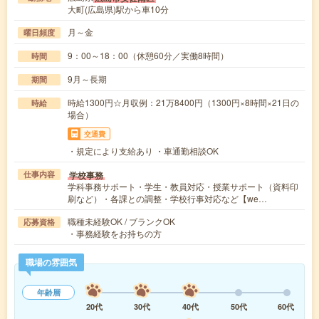
大町(広島県)駅から車10分
月～金
曜日頻度
9：00～18：00（休憩60分／実働8時間）
時間
9月～長期
期間
時給1300円☆月収例：21万8400円（1300円×8時間×21日の
時給
場合）
交通費
・規定により支給あり ・車通勤相談OK
学校事務
仕事内容
学科事務サポート・学生・教員対応・授業サポート（資料印
刷など）・各課との調整・学校行事対応など【we…
職種未経験OK / ブランクOK
応募資格
・事務経験をお持ちの方
職場の雰囲気
年齢層
20代
30代
40代
50代
60代