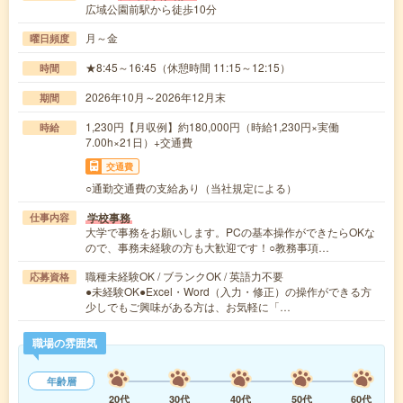
広域公園前駅から徒歩10分
月～金
曜日頻度
★8:45～16:45（休憩時間 11:15～12:15）
時間
2026年10月～2026年12月末
期間
1,230円【月収例】約180,000円（時給1,230円×実働
時給
7.00h×21日）+交通費
交通費
○通勤交通費の支給あり（当社規定による）
学校事務
仕事内容
大学で事務をお願いします。PCの基本操作ができたらOKな
ので、事務未経験の方も大歓迎です！○教務事項…
職種未経験OK / ブランクOK / 英語力不要
応募資格
●未経験OK●Excel・Word（入力・修正）の操作ができる方
少しでもご興味がある方は、お気軽に「…
職場の雰囲気
年齢層
20代
30代
40代
50代
60代