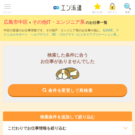
メニュー
気になる!
ログイン
検索
広島市中区
×
その他IT・エンジニア系
のお仕事一覧
中区の派遣のお仕事情報です。その他IT・エンジニア系のお仕事の他に、
社内SE
、
テ
クニカルサポート・ヘルプデスク
、
SE・プログラマ（ビジネスアプリケーション系）
などを取り揃えています。さらに、
短期
・
単発
などの期間や、
職種未経験OK
などのこ
だわり条件で絞り込んでいただけます。
検索した条件に合う
お仕事がありませんでした
条件を変更して再検索
検索条件を追加して絞り込む
こだわり
でお仕事情報を絞り込む