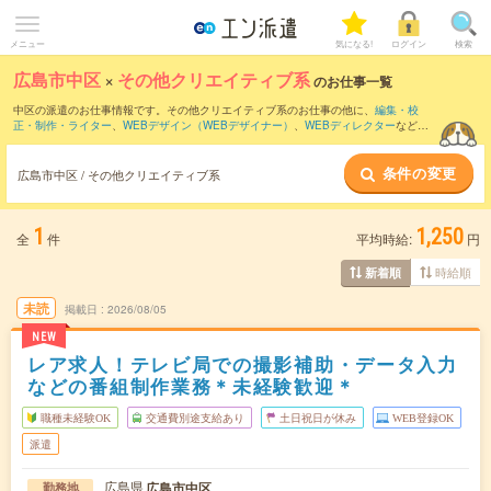
メニュー
気になる!
ログイン
検索
広島市中区
×
その他クリエイティブ系
のお仕事一覧
中区の派遣のお仕事情報です。その他クリエイティブ系のお仕事の他に、
編集・校
正・制作・ライター
、
WEBデザイン（WEBデザイナー）
、
WEBディレクター
などを
取り揃えています。さらに、
短期
・
単発
などの期間や、
職種未経験OK
などのこだわり
条件で絞り込んでいただけます。
条件の変更
広島市中区 / その他クリエイティブ系
1
1,250
全
件
平均時給:
円
時給順
新着順
未読
掲載日
2026/08/05
NEW
レア求人！テレビ局での撮影補助・データ入力
などの番組制作業務＊未経験歓迎＊
職種未経験OK
交通費別途支給あり
土日祝日が休み
WEB登録OK
派遣
広島県
広島市中区
勤務地