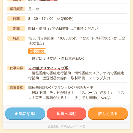
月～金
曜日頻度
8：30～17：00（休憩60分）
時間
即日～長期（※開始日時期はご相談ください）
期間
1250円☆月給例：19万6875円（1250円×7時間30分×21日勤
時給
務の場合）
交通費
・規定により支給 ・自転車通勤OK
その他クリエイティブ系
仕事内容
・情報番組の番組進行補助 情報番組のスタジオ内で番組進
行補助・放送機器の操作・取材準備・テロップ入力…
職種未経験OK / ブランクOK / 英語力不要
応募資格
・経験不問「テレビが好き！」「スポーツが好き！」「マス
コミ業界に興味がある！」 少しでも興味があれば…
気になる!
応募へ進む
詳しく見る
派遣会社
株式会社メイツ中国