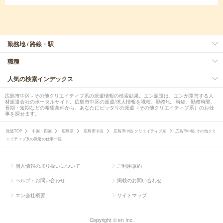
勤務地 / 路線・駅
職種
人気の検索インデックス
広島市中区 - その他クリエイティブ系の派遣情報の検索結果。エン派遣は、エンが運営する人
材派遣会社のポータルサイト。広島市中区の派遣/求人情報を職種、勤務地、時給、勤務時間、
長期・短期などの希望条件から、あなたにピッタリの派遣（その他クリエイティブ系）のお仕
事を探せます。
派遣TOP
中国・四国
広島県
広島市中区
広島市中区 クリエイティブ系
広島市中区 その他クリ
エイティブ系の派遣の仕事一覧
個人情報の取り扱いについて
ご利用規約
ヘルプ・お問い合わせ
掲載のお問い合わせ
エン会社概要
サイトマップ
Copyright © en Inc.