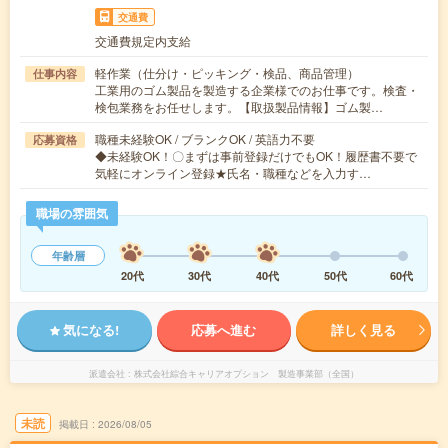
交通費
交通費規定内支給
軽作業（仕分け・ピッキング・検品、商品管理）
仕事内容
工業用のゴム製品を製造する企業様でのお仕事です。検査・
検包業務をお任せします。【取扱製品情報】ゴム製…
職種未経験OK / ブランクOK / 英語力不要
応募資格
◆未経験OK！〇まずは事前登録だけでもOK！履歴書不要で
気軽にオンライン登録★氏名・職種などを入力す…
職場の雰囲気
年齢層
20代
30代
40代
50代
60代
気になる!
応募へ進む
詳しく見る
派遣会社
株式会社綜合キャリアオプション 製造事業部（全国）
未読
掲載日
2026/08/05