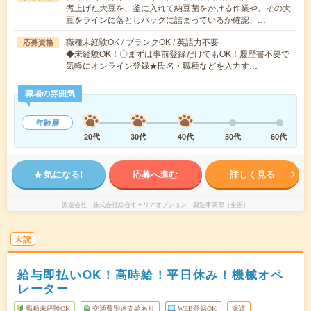
煮上げた大豆を、釜に入れて納豆菌をかける作業や、その大
豆をラインに落としパックに詰まっているか確認、…
職種未経験OK / ブランクOK / 英語力不要
応募資格
◆未経験OK！〇まずは事前登録だけでもOK！履歴書不要で
気軽にオンライン登録★氏名・職種などを入力す…
職場の雰囲気
年齢層
20代
30代
40代
50代
60代
気になる!
応募へ進む
詳しく見る
派遣会社
株式会社綜合キャリアオプション 製造事業部（全国）
未読
給与即払いOK！高時給！平日休み！機械オペ
レーター
職種未経験OK
交通費別途支給あり
WEB登録OK
派遣