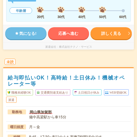
年齢層
20代
30代
40代
50代
60代
気になる!
応募へ進む
詳しく見る
派遣会社
株式会社テクノ・サービス
未読
給与即払いOK！高時給！土日休み！機械オペ
レーター等
職種未経験OK
交通費別途支給あり
土日祝日が休み
WEB登録OK
派遣
岡山県加賀郡
勤務地
備中高梁駅から車15分
月～金
曜日頻度
8:45～17:30※表記のうち実働7時間15分です。
時間