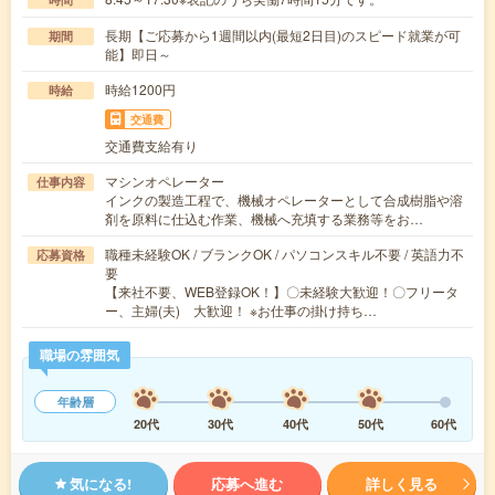
長期【ご応募から1週間以内(最短2日目)のスピード就業が可
期間
能】即日～
時給1200円
時給
交通費
交通費支給有り
マシンオペレーター
仕事内容
インクの製造工程で、機械オペレーターとして合成樹脂や溶
剤を原料に仕込む作業、機械へ充填する業務等をお…
職種未経験OK / ブランクOK / パソコンスキル不要 / 英語力不
応募資格
要
【来社不要、WEB登録OK！】〇未経験大歓迎！〇フリータ
ー、主婦(夫) 大歓迎！ ※お仕事の掛け持ち…
職場の雰囲気
年齢層
20代
30代
40代
50代
60代
気になる!
応募へ進む
詳しく見る