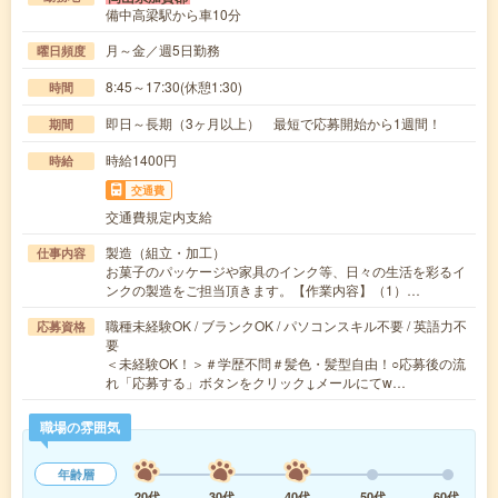
備中高梁駅から車10分
月～金／週5日勤務
曜日頻度
8:45～17:30(休憩1:30)
時間
即日～長期（3ヶ月以上） 最短で応募開始から1週間！
期間
時給1400円
時給
交通費
交通費規定内支給
製造（組立・加工）
仕事内容
お菓子のパッケージや家具のインク等、日々の生活を彩るイ
ンクの製造をご担当頂きます。【作業内容】（1）…
職種未経験OK / ブランクOK / パソコンスキル不要 / 英語力不
応募資格
要
＜未経験OK！＞＃学歴不問＃髪色・髪型自由！○応募後の流
れ「応募する」ボタンをクリック↓メールにてw…
職場の雰囲気
年齢層
20代
30代
40代
50代
60代