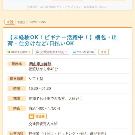
派遣会社
株式会社綜合キャリアオプション 製造事業部（全国）
未読
掲載日
2026/08/05
【未経験OK！ビギナー活躍中！】梱包・出
荷・仕分けなど/日払いOK
職種未経験OK
交通費別途支給あり
WEB登録OK
派遣
岡山県加賀郡
勤務地
福渡駅から車40分
シフト制
曜日頻度
16:30～01:30
時間
長期でお仕事できる方、大歓迎！
期間
時給1400～1750円
時給
交通費
交通費規定内支給
軽作業（仕分け・ピッキング・検品、商品管理）
仕事内容