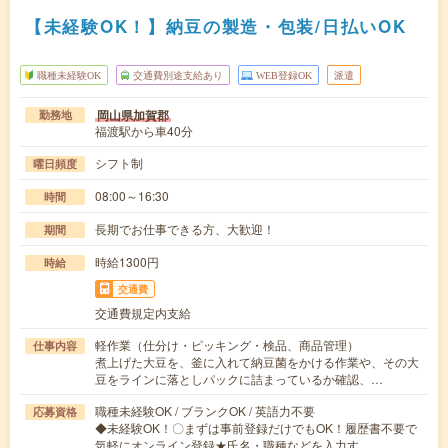
【未経験OK！】納豆の製造・包装/日払いOK
職種未経験OK
交通費別途支給あり
WEB登録OK
派遣
岡山県加賀郡
勤務地
福渡駅から車40分
シフト制
曜日頻度
08:00～16:30
時間
長期でお仕事できる方、大歓迎！
期間
時給1300円
時給
交通費
交通費規定内支給
軽作業（仕分け・ピッキング・検品、商品管理）
仕事内容
煮上げた大豆を、釜に入れて納豆菌をかける作業や、その大
豆をラインに落としパックに詰まっているか確認、…
職種未経験OK / ブランクOK / 英語力不要
応募資格
◆未経験OK！〇まずは事前登録だけでもOK！履歴書不要で
気軽にオンライン登録★氏名・職種などを入力す…