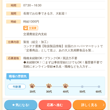
07:30～16:30
時間
長期でお仕事できる方、大歓迎！
期間
時給1300円
時給
交通費
交通費規定内支給
製造（組立・加工）
仕事内容
コンテナ運搬【取扱製品情報】全国のスーパーマーケットで
「定番商品」として並ぶ、あの大人気発酵食品を製…
職種未経験OK / ブランクOK / 英語力不要
応募資格
◆未経験OK！〇まずは事前登録だけでもOK！履歴書不要で
気軽にオンライン登録★氏名・職種などを入力す…
職場の雰囲気
年齢層
20代
30代
40代
50代
60代
気になる!
応募へ進む
詳しく見る