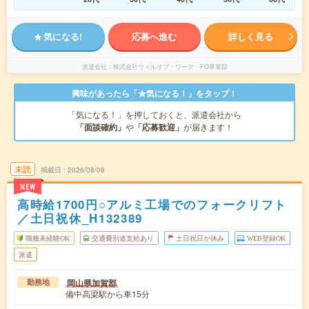
気になる!
応募へ進む
詳しく見る
派遣会社
株式会社ウィルオブ・ワーク FO事業部
興味があったら「★気になる！」をタップ！
「気になる！」を押しておくと、派遣会社から
「面談確約」
や
「応募歓迎」
が届きます！
未読
掲載日
2026/08/08
NEW
高時給1700円○アルミ工場でのフォークリフト
／土日祝休_H132389
職種未経験OK
交通費別途支給あり
土日祝日が休み
WEB登録OK
派遣
岡山県加賀郡
勤務地
備中高梁駅から車15分