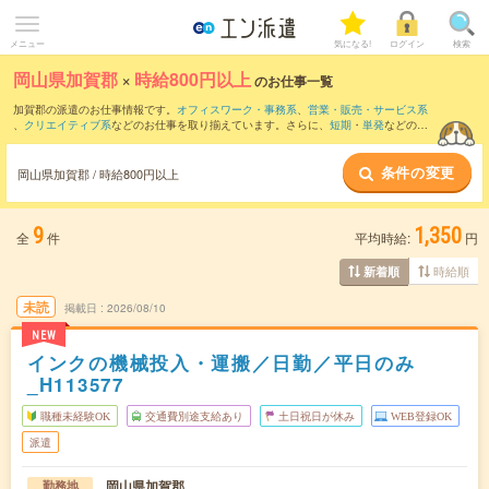
メニュー
気になる!
ログイン
検索
岡山県加賀郡
×
時給800円以上
のお仕事一覧
加賀郡の派遣のお仕事情報です。
オフィスワーク・事務系
、
営業・販売・サービス系
、
クリエイティブ系
などのお仕事を取り揃えています。さらに、
短期
・
単発
などの期
間や、
職種未経験OK
などのこだわり条件で絞り込んでいただけます。
条件の変更
時給
1050円以上
・
1800円以上
の求人はこちら
岡山県加賀郡 / 時給800円以上
当サイトでは法令を遵守し、最低賃金以上の求人のみを掲載しています。
9
1,350
全
件
平均時給:
円
時給順
新着順
未読
掲載日
2026/08/10
NEW
インクの機械投入・運搬／日勤／平日のみ
_H113577
職種未経験OK
交通費別途支給あり
土日祝日が休み
WEB登録OK
派遣
岡山県加賀郡
勤務地