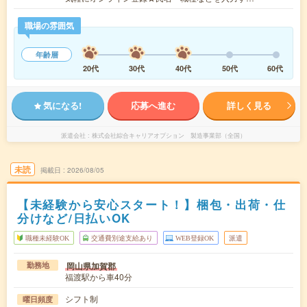
職場の雰囲気
年齢層
20代
30代
40代
50代
60代
気になる!
応募へ進む
詳しく見る
派遣会社
株式会社綜合キャリアオプション 製造事業部（全国）
未読
掲載日
2026/08/05
【未経験から安心スタート！】梱包・出荷・仕
分けなど/日払いOK
職種未経験OK
交通費別途支給あり
WEB登録OK
派遣
岡山県加賀郡
勤務地
福渡駅から車40分
シフト制
曜日頻度