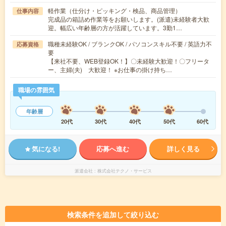
軽作業（仕分け・ピッキング・検品、商品管理）
仕事内容
完成品の箱詰め作業等をお願いします。(派遣)未経験者大歓
迎。幅広い年齢層の方が活躍しています。3勤1…
職種未経験OK / ブランクOK / パソコンスキル不要 / 英語力不
応募資格
要
【来社不要、WEB登録OK！】〇未経験大歓迎！〇フリータ
ー、主婦(夫) 大歓迎！ ※お仕事の掛け持ち…
職場の雰囲気
年齢層
20代
30代
40代
50代
60代
気になる!
応募へ進む
詳しく見る
派遣会社
株式会社テクノ・サービス
検索条件を追加して絞り込む