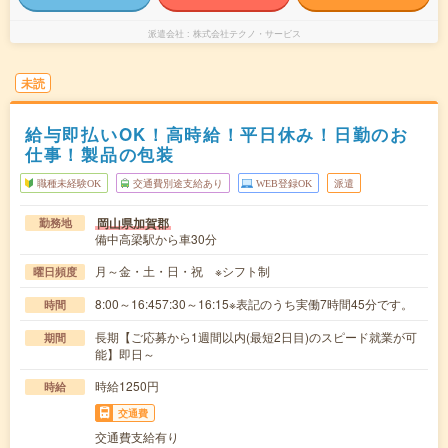
派遣会社
株式会社テクノ・サービス
未読
給与即払いOK！高時給！平日休み！日勤のお
仕事！製品の包装
職種未経験OK
交通費別途支給あり
WEB登録OK
派遣
岡山県加賀郡
勤務地
備中高梁駅から車30分
月～金・土・日・祝 ※シフト制
曜日頻度
8:00～16:457:30～16:15※表記のうち実働7時間45分です。
時間
長期【ご応募から1週間以内(最短2日目)のスピード就業が可
期間
能】即日～
時給1250円
時給
交通費
交通費支給有り