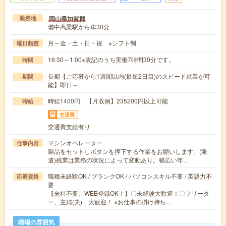
岡山県加賀郡
勤務地
備中高梁駅から車30分
月～金・土・日・祝 ※シフト制
曜日頻度
16:30～1:00※表記のうち実働7時間30分です。
時間
長期【ご応募から1週間以内(最短2日目)のスピード就業が可
期間
能】即日～
時給1400円 【月収例】235200円以上可能
時給
交通費
交通費支給有り
マシンオペレーター
仕事内容
製品をセットしボタンを押下する作業をお願いします。(派
遣)残業は業務の状況によって変動あり。幅広い年…
職種未経験OK / ブランクOK / パソコンスキル不要 / 英語力不
応募資格
要
【来社不要、WEB登録OK！】〇未経験大歓迎！〇フリータ
ー、主婦(夫) 大歓迎！ ※お仕事の掛け持ち…
職場の雰囲気