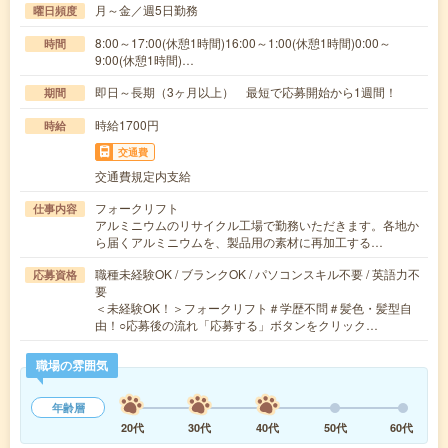
月～金／週5日勤務
曜日頻度
8:00～17:00(休憩1時間)16:00～1:00(休憩1時間)0:00～
時間
9:00(休憩1時間)…
即日～長期（3ヶ月以上） 最短で応募開始から1週間！
期間
時給1700円
時給
交通費
交通費規定内支給
フォークリフト
仕事内容
アルミニウムのリサイクル工場で勤務いただきます。各地か
ら届くアルミニウムを、製品用の素材に再加工する…
職種未経験OK / ブランクOK / パソコンスキル不要 / 英語力不
応募資格
要
＜未経験OK！＞フォークリフト＃学歴不問＃髪色・髪型自
由！○応募後の流れ「応募する」ボタンをクリック…
職場の雰囲気
年齢層
20代
30代
40代
50代
60代