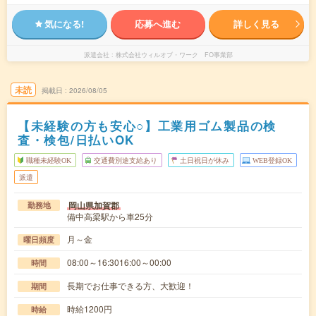
気になる!
応募へ進む
詳しく見る
派遣会社
株式会社ウィルオブ・ワーク FO事業部
未読
掲載日
2026/08/05
【未経験の方も安心○】工業用ゴム製品の検
査・検包/日払いOK
職種未経験OK
交通費別途支給あり
土日祝日が休み
WEB登録OK
派遣
岡山県加賀郡
勤務地
備中高梁駅から車25分
月～金
曜日頻度
08:00～16:3016:00～00:00
時間
長期でお仕事できる方、大歓迎！
期間
時給1200円
時給