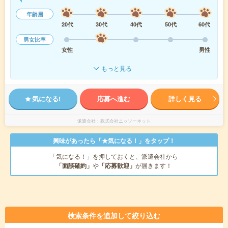
年齢層
20代
30代
40代
50代
60代
男女比率
女性
男性
もっと見る
気になる!
応募へ進む
詳しく見る
派遣会社
株式会社ニッソーネット
興味があったら「★気になる！」をタップ！
「気になる！」を押しておくと、派遣会社から
「面談確約」
や
「応募歓迎」
が届きます！
検索条件を追加して絞り込む