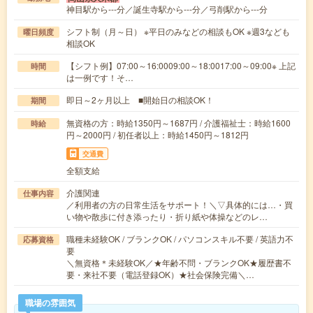
神目駅から---分／誕生寺駅から---分／弓削駅から---分
シフト制（月～日） ※平日のみなどの相談もOK ※週3なども
曜日頻度
相談OK
【シフト例】07:00～16:0009:00～18:0017:00～09:00※ 上記
時間
は一例です！そ…
即日～2ヶ月以上 ■開始日の相談OK！
期間
無資格の方：時給1350円～1687円 / 介護福祉士：時給1600
時給
円～2000円 / 初任者以上：時給1450円～1812円
交通費
全額支給
介護関連
仕事内容
／利用者の方の日常生活をサポート！＼▽具体的には…・買
い物や散歩に付き添ったり・折り紙や体操などのレ…
職種未経験OK / ブランクOK / パソコンスキル不要 / 英語力不
応募資格
要
＼無資格＊未経験OK／★年齢不問・ブランクOK★履歴書不
要・来社不要（電話登録OK）★社会保険完備＼…
職場の雰囲気