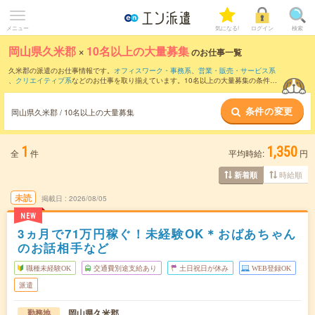
メニュー
気になる!
ログイン
検索
岡山県久米郡
×
10名以上の大量募集
のお仕事一覧
久米郡の派遣のお仕事情報です。
オフィスワーク・事務系
、
営業・販売・サービス系
、
クリエイティブ系
などのお仕事を取り揃えています。10名以上の大量募集の条件の
他に、
交通費別途支給あり
、
職種未経験OK
、
友だちと一緒の応募OK
などのこだわり
条件も取り揃えています。
条件の変更
岡山県久米郡 / 10名以上の大量募集
1
1,350
全
件
平均時給:
円
時給順
新着順
未読
掲載日
2026/08/05
NEW
3ヵ月で71万円稼ぐ！未経験OK＊おばあちゃん
のお話相手など
職種未経験OK
交通費別途支給あり
土日祝日が休み
WEB登録OK
派遣
岡山県久米郡
勤務地