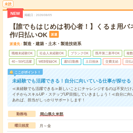
未読
NEW
掲載日
2026/08/05
【誰でもはじめは初心者！】くるま用バ
作/日払いOK
派遣
製造・建築・土木・製造技術系
派遣先
職種未経験OK
社会人未経験OK
ブランクOK
既卒第二新卒OK
複数
40～50代活躍
WEB登録OK
週5日勤務
土日祝休
交費支給
日払
ここがポイント！
未経験でも活躍できる！自分に向いている仕事が探せる
≪未経験でも活躍できる≫新しいことにチャレンジするのは不安だけ
イチからスキルUP・ステップUP目指していきましょう！≪自分に向
あれば、担当がしっかりサポートします！
勤務地
岡山県久米郡
曜日頻度
月～金