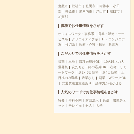
倉敷市
総社市
笠岡市
赤磐市
小田
郡
井原市
瀬戸内市
津山市
浅口市
加賀郡
職種でお仕事情報をさがす
オフィスワーク・事務系
営業・販売・サー
ビス系
クリエイティブ系
IT・エンジニア
系
技術系
医療・介護・福祉・教育系
こだわりでお仕事情報をさがす
短期
単発
職種未経験OK
10名以上の大
量募集
友だちと一緒の応募OK
在宅・リモ
ートワーク
週2～3日勤務
週4日勤務
土
日祝のみ勤務
残業なし
副業・WワークOK
交通費別途支給あり
語学力が活かせる
人気のワードでお仕事情報をさがす
急募
年齢不問
財団法人
英語
書類チェ
ック
テレビ局
封入
大学