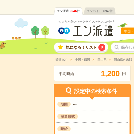
エン派遣
3645
件
エンバイト
7257
件
ちょうど良いワークライフバランスが叶う
中国・
気になる！リスト
0
保存し
派遣TOP
中国・四国
岡山県
岡山県久米郡
,
1
2
0
0
平均時給:
円
設定中の検索条件
期間
---
派遣形式
---
時給
---