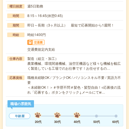
週5日勤務
曜日頻度
8:15～16:45(休憩0:45)
時間
即日～長期（3ヶ月以上） 最短で応募開始から1週間！
期間
時給1400円
時給
交通費
交通費規定内支給
製造（組立・加工）
仕事内容
農業機械、環境関連機械、油空圧機器など様々な機械を幅広
く製造している工場でのお仕事です！お任せするの…
職種未経験OK / ブランクOK / パソコンスキル不要 / 英語力不
応募資格
要
＜未経験OK！＞＃学歴不問＃髪色・髪型自由！○応募後の流
れ「応募する」ボタンをクリック↓メールにてw…
職場の雰囲気
年齢層
20代
30代
40代
50代
60代