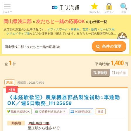
メニュー
気になる!
ログイン
検索
岡山県浅口郡
×
友だちと一緒の応募OK
のお仕事一覧
浅口郡の派遣のお仕事情報です。
オフィスワーク・事務系
、
営業・販売・サービス系
、
クリエイティブ系
などのお仕事を取り揃えています。友だちと一緒の応募OKの条件
の他に、
交通費別途支給あり
、
職種未経験OK
、
週4日勤務
などのこだわり条件も取り
揃えています。
条件の変更
岡山県浅口郡 / 友だちと一緒の応募OK
1
1,400
全
件
平均時給:
円
時給順
新着順
未読
掲載日
2026/08/06
NEW
《未経験歓迎》農業機器部品製造補助○車通勤
OK／週5日勤務_H125658
職種未経験OK
交通費別途支給あり
WEB登録OK
派遣
岡山県浅口郡
勤務地
里庄駅から徒歩15分