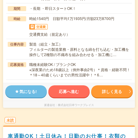
・長期 ・即日スタートOK！
期間
時給1540円 日額平均1万1935円/月額23万8700円
時給
交通費
交通費支給（規定あり）
製造（組立・加工）
仕事内容
フィルターの製造業務・原料となる綿を打ち込む・加工機を
操作して2種類の不織布を組み合わせる・加工機に…
職種未経験OK / ブランクOK
応募資格
※深夜業のため18歳以上（例外事由2号）＊資格・経験不問！
＊18～40歳くらいまでの男性活躍中！＊6…
気になる!
応募へ進む
詳しく見る
派遣会社
株式会社日本ワークプレイス
未読
車通勤OK！土日休み！日勤のお仕事！衣類の