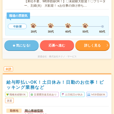
【来社不要、WEB登録OK！】〇未経験大歓迎！〇フリータ
ー、主婦(夫) 大歓迎！ ※お仕事の掛け持ち…
職場の雰囲気
年齢層
20代
30代
40代
50代
60代
気になる!
応募へ進む
詳しく見る
派遣会社
株式会社テクノ・サービス
未読
給与即払いOK！土日休み！日勤のお仕事！ピ
ッキング業務など
職種未経験OK
交通費別途支給あり
土日祝日が休み
WEB登録OK
派遣
岡山県都窪郡
勤務地