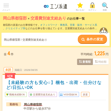
メニュー
気になる!
ログイン
検索
岡山県都窪郡
×
交通費別途支給あり
のお仕事一覧
都窪郡の派遣のお仕事情報です。
オフィスワーク・事務系
、
営業・販売・サービス系
、
クリエイティブ系
などのお仕事を取り揃えています。交通費別途支給ありの条件の
他に、
職種未経験OK
、
友だちと一緒の応募OK
、
週4日勤務
などのこだわり条件も取り
揃えています。
条件の変更
岡山県都窪郡 / 交通費別途支給あり
4
1,225
全
件
平均時給:
円
時給順
新着順
未読
掲載日
2026/08/05
NEW
【未経験の方も安心○】梱包・出荷・仕分けな
ど/日払いOK
職種未経験OK
交通費別途支給あり
WEB登録OK
派遣
岡山県都窪郡
勤務地
中庄駅から徒歩37分