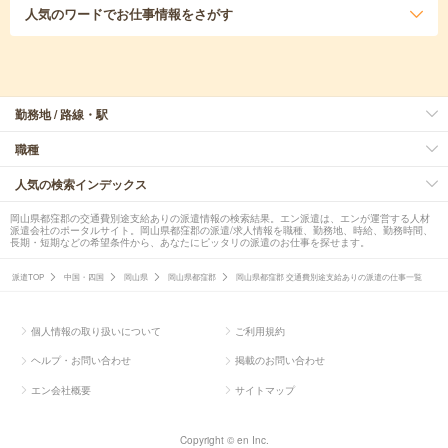
人気のワード
でお仕事情報をさがす
勤務地 / 路線・駅
職種
人気の検索インデックス
岡山県都窪郡の交通費別途支給ありの派遣情報の検索結果。エン派遣は、エンが運営する人材
派遣会社のポータルサイト。岡山県都窪郡の派遣/求人情報を職種、勤務地、時給、勤務時間、
長期・短期などの希望条件から、あなたにピッタリの派遣のお仕事を探せます。
派遣TOP
中国・四国
岡山県
岡山県都窪郡
岡山県都窪郡 交通費別途支給ありの派遣の仕事一覧
個人情報の取り扱いについて
ご利用規約
ヘルプ・お問い合わせ
掲載のお問い合わせ
エン会社概要
サイトマップ
Copyright © en Inc.