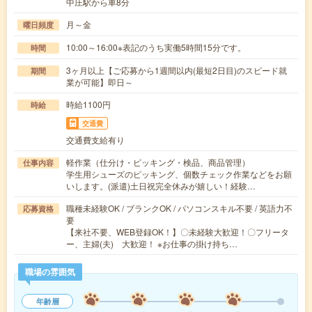
中庄駅から車8分
月～金
曜日頻度
10:00～16:00※表記のうち実働5時間15分です。
時間
3ヶ月以上【ご応募から1週間以内(最短2日目)のスピード就
期間
業が可能】即日～
時給1100円
時給
交通費
交通費支給有り
軽作業（仕分け・ピッキング・検品、商品管理）
仕事内容
学生用シューズのピッキング、個数チェック作業などをお願
いします。(派遣)土日祝完全休みが嬉しい！経験…
職種未経験OK / ブランクOK / パソコンスキル不要 / 英語力不
応募資格
要
【来社不要、WEB登録OK！】〇未経験大歓迎！〇フリータ
ー、主婦(夫) 大歓迎！ ※お仕事の掛け持ち…
職場の雰囲気
年齢層