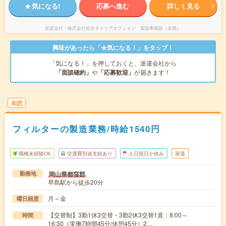
気になる!
応募へ進む
詳しく見る
派遣会社
株式会社綜合キャリアオプション 製造事業部（全国）
興味があったら「★気になる！」をタップ！
「気になる！」を押しておくと、派遣会社から
「面談確約」
や
「応募歓迎」
が届きます！
未読
フィルターの製造業務/時給1540円
職種未経験OK
交通費別途支給あり
土日祝日が休み
派遣
岡山県都窪郡
勤務地
早島駅から徒歩20分
月～金
曜日頻度
【交替制】3勤1休3交替・3勤2休3交替1直：8:00～
時間
16:30（実働7時間45分/休憩45分）2…