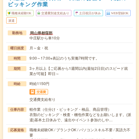
ピッキング作業
職種未経験OK
交通費別途支給あり
土日祝日が休み
WEB登録OK
派遣
岡山県都窪郡
勤務地
中庄駅から車10分
月～金・祝
曜日頻度
9:00～17:00※表記のうち実働7時間です。
時間
3ヶ月以上【ご応募から1週間以内(最短2日目)のスピード就
期間
業が可能】即日～
時給1150円
時給
交通費
交通費支給有り
軽作業（仕分け・ピッキング・検品、商品管理）
仕事内容
衣類のピッキング・検査・梱包作業などをお願いします。(派
遣)基本土日休みで、遠出やイベント参加のしや…
職種未経験OK / ブランクOK / パソコンスキル不要 / 英語力不
応募資格
要