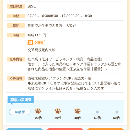
週5日
曜日頻度
07:30～16:3008:30～17:3009:30～18:30
時間
長期でお仕事できる方、大歓迎！
期間
時給1150円
時給
交通費
交通費規定内支給
軽作業（仕分け・ピッキング・検品、商品管理）
仕事内容
段ボールに入った商品のピッキング作業トラックから運び出
された商品を指定の位置へ運ぶ立ち作業【重量】～…
職種未経験OK / ブランクOK / 英語力不要
応募資格
◆未経験OK！〇まずは事前登録だけでもOK！履歴書不要で
気軽にオンライン登録★氏名・職種などを入力す…
職場の雰囲気
年齢層
20代
30代
40代
50代
60代