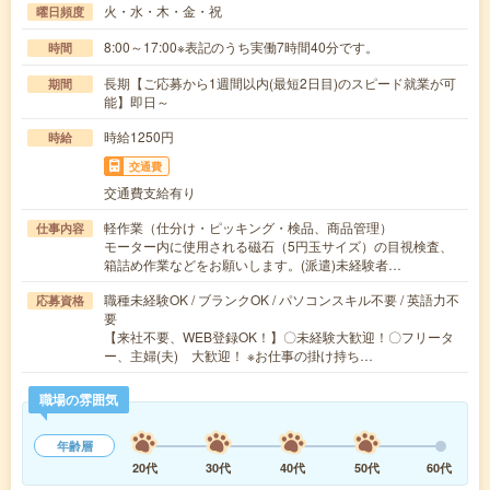
火・水・木・金・祝
曜日頻度
8:00～17:00※表記のうち実働7時間40分です。
時間
長期【ご応募から1週間以内(最短2日目)のスピード就業が可
期間
能】即日～
時給1250円
時給
交通費
交通費支給有り
軽作業（仕分け・ピッキング・検品、商品管理）
仕事内容
モーター内に使用される磁石（5円玉サイズ）の目視検査、
箱詰め作業などをお願いします。(派遣)未経験者…
職種未経験OK / ブランクOK / パソコンスキル不要 / 英語力不
応募資格
要
【来社不要、WEB登録OK！】〇未経験大歓迎！〇フリータ
ー、主婦(夫) 大歓迎！ ※お仕事の掛け持ち…
職場の雰囲気
年齢層
20代
30代
40代
50代
60代