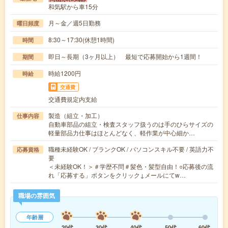
和気駅から車15分
月～金／週5日勤務
曜日頻度
8:30～17:30(休憩1時間)
時間
即日～長期（3ヶ月以上） 最短で応募開始から1週間！
期間
時給1200円
時給
交通費
交通費規定内支給
製造（組立・加工）
仕事内容
自動車部品の組立・検査スタッフ扱うのは手のひらサイズの
軽量部品力仕事はほとんどなく、軽作業が中心細か…
職種未経験OK / ブランクOK / パソコンスキル不要 / 英語力不
応募資格
要
＜未経験OK！＞＃学歴不問＃髪色・髪型自由！○応募後の流
れ「応募する」ボタンをクリック↓メールにてw…
職場の雰囲気
年齢層
20代
30代
40代
50代
60代