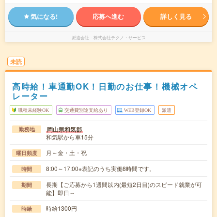
気になる!
応募へ進む
詳しく見る
派遣会社
株式会社テクノ・サービス
未読
高時給！車通勤OK！日勤のお仕事！機械オペ
レーター
職種未経験OK
交通費別途支給あり
WEB登録OK
派遣
岡山県和気郡
勤務地
和気駅から車15分
月～金・土・祝
曜日頻度
8:00～17:00※表記のうち実働8時間です。
時間
長期【ご応募から1週間以内(最短2日目)のスピード就業が可
期間
能】即日～
時給1300円
時給