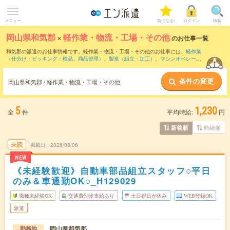
メニュー
気になる!
ログイン
検索
岡山県和気郡
×
軽作業・物流・工場・その他
のお仕事一覧
和気郡の派遣のお仕事情報です。軽作業・物流・工場・その他のお仕事には、
軽作業
（仕分け・ピッキング・検品、商品管理）
、
製造（組立・加工）
、
マシンオペレータ
ー
などがあります。さらに、
短期
・
単発
などの期間や、
職種未経験OK
などのこだわり
条件で絞り込んでいただけます。
条件の変更
岡山県和気郡 / 軽作業・物流・工場・その他
5
1,230
全
件
平均時給:
円
時給順
新着順
未読
掲載日
2026/08/06
NEW
《未経験歓迎》自動車部品組立スタッフ○平日
のみ＆車通勤OK○_H129029
職種未経験OK
交通費別途支給あり
土日祝日が休み
WEB登録OK
派遣
岡山県和気郡
勤務地