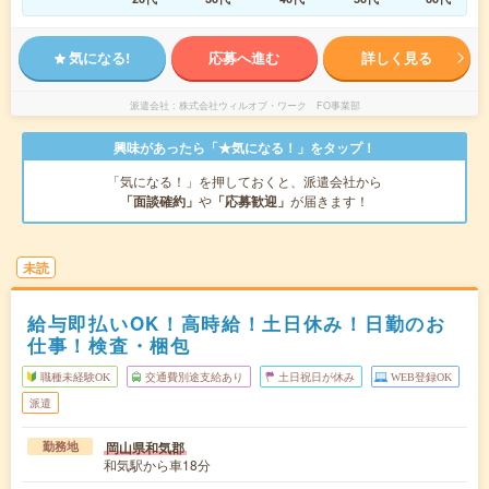
気になる!
応募へ進む
詳しく見る
派遣会社
株式会社ウィルオブ・ワーク FO事業部
興味があったら「★気になる！」をタップ！
「気になる！」を押しておくと、派遣会社から
「面談確約」
や
「応募歓迎」
が届きます！
未読
給与即払いOK！高時給！土日休み！日勤のお
仕事！検査・梱包
職種未経験OK
交通費別途支給あり
土日祝日が休み
WEB登録OK
派遣
岡山県和気郡
勤務地
和気駅から車18分