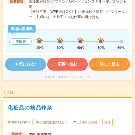
職種未経験OK / ブランクOK / パソコンスキル不要 / 英語力不
応募資格
要
【来社不要、WEB登録OK！】〇未経験大歓迎！〇フリータ
ー、主婦(夫) 大歓迎！ ※お仕事の掛け持ち…
職場の雰囲気
年齢層
20代
30代
40代
50代
60代
気になる!
応募へ進む
詳しく見る
派遣会社
株式会社テクノ・サービス
未読
化粧品の検品作業
職種未経験OK
交通費別途支給あり
土日祝日が休み
派遣
岡山県和気郡
勤務地