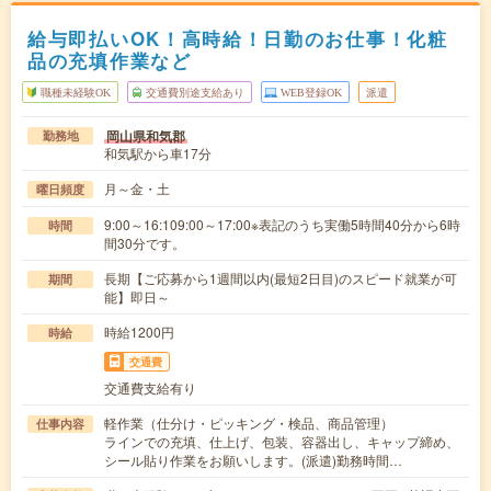
給与即払いOK！高時給！日勤のお仕事！化粧
品の充填作業など
職種未経験OK
交通費別途支給あり
WEB登録OK
派遣
岡山県和気郡
勤務地
和気駅から車17分
月～金・土
曜日頻度
9:00～16:109:00～17:00※表記のうち実働5時間40分から6時
時間
間30分です。
長期【ご応募から1週間以内(最短2日目)のスピード就業が可
期間
能】即日～
時給1200円
時給
交通費
交通費支給有り
軽作業（仕分け・ピッキング・検品、商品管理）
仕事内容
ラインでの充填、仕上げ、包装、容器出し、キャップ締め、
シール貼り作業をお願いします。(派遣)勤務時間…