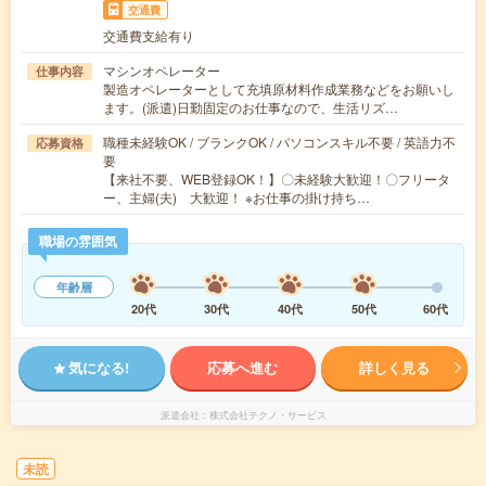
交通費
交通費支給有り
マシンオペレーター
仕事内容
製造オペレーターとして充填原材料作成業務などをお願いし
ます。(派遣)日勤固定のお仕事なので、生活リズ…
職種未経験OK / ブランクOK / パソコンスキル不要 / 英語力不
応募資格
要
【来社不要、WEB登録OK！】〇未経験大歓迎！〇フリータ
ー、主婦(夫) 大歓迎！ ※お仕事の掛け持ち…
職場の雰囲気
年齢層
20代
30代
40代
50代
60代
気になる!
応募へ進む
詳しく見る
派遣会社
株式会社テクノ・サービス
未読