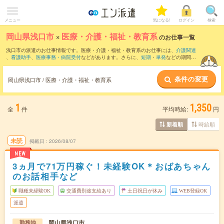
メニュー
気になる!
ログイン
検索
岡山県浅口市
×
医療・介護・福祉・教育系
のお仕事一覧
浅口市の派遣のお仕事情報です。医療・介護・福祉・教育系のお仕事には、
介護関連
、
看護助手
、
医療事務・病院受付
などがあります。さらに、
短期
・
単発
などの期間
や、
職種未経験OK
などのこだわり条件で絞り込んでいただけます。
条件の変更
岡山県浅口市 / 医療・介護・福祉・教育系
1
1,350
全
件
平均時給:
円
時給順
新着順
未読
掲載日
2026/08/07
NEW
3ヵ月で71万円稼ぐ！未経験OK＊おばあちゃん
のお話相手など
職種未経験OK
交通費別途支給あり
土日祝日が休み
WEB登録OK
派遣
岡山県浅口市
勤務地