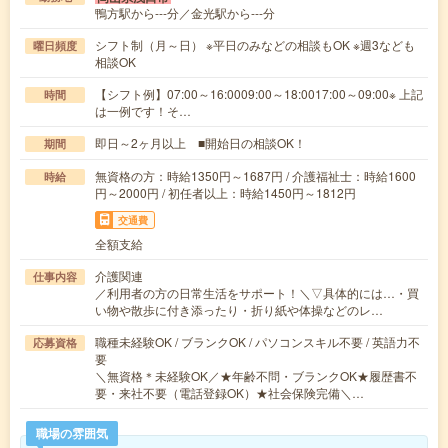
鴨方駅から---分／金光駅から---分
シフト制（月～日） ※平日のみなどの相談もOK ※週3なども
曜日頻度
相談OK
【シフト例】07:00～16:0009:00～18:0017:00～09:00※ 上記
時間
は一例です！そ…
即日～2ヶ月以上 ■開始日の相談OK！
期間
無資格の方：時給1350円～1687円 / 介護福祉士：時給1600
時給
円～2000円 / 初任者以上：時給1450円～1812円
交通費
全額支給
介護関連
仕事内容
／利用者の方の日常生活をサポート！＼▽具体的には…・買
い物や散歩に付き添ったり・折り紙や体操などのレ…
職種未経験OK / ブランクOK / パソコンスキル不要 / 英語力不
応募資格
要
＼無資格＊未経験OK／★年齢不問・ブランクOK★履歴書不
要・来社不要（電話登録OK）★社会保険完備＼…
職場の雰囲気