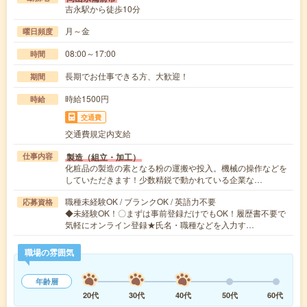
吉永駅から徒歩10分
月～金
曜日頻度
08:00～17:00
時間
長期でお仕事できる方、大歓迎！
期間
時給1500円
時給
交通費
交通費規定内支給
製造（組立・加工）
仕事内容
化粧品の製造の素となる粉の運搬や投入。機械の操作などを
していただきます！少数精鋭で動かれている企業な…
職種未経験OK / ブランクOK / 英語力不要
応募資格
◆未経験OK！〇まずは事前登録だけでもOK！履歴書不要で
気軽にオンライン登録★氏名・職種などを入力す…
職場の雰囲気
年齢層
20代
30代
40代
50代
60代