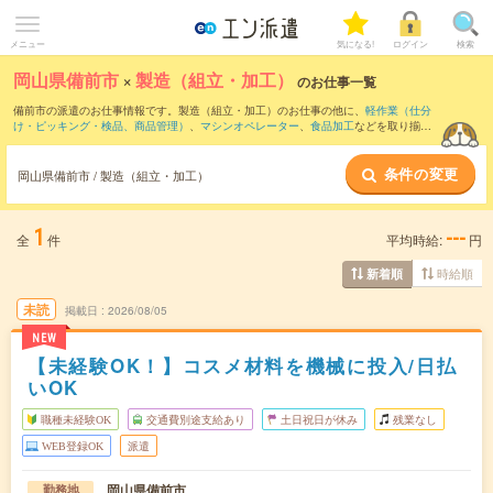
メニュー
気になる!
ログイン
検索
岡山県備前市
×
製造（組立・加工）
のお仕事一覧
備前市の派遣のお仕事情報です。製造（組立・加工）のお仕事の他に、
軽作業（仕分
け・ピッキング・検品、商品管理）
、
マシンオペレーター
、
食品加工
などを取り揃え
ています。さらに、
短期
・
単発
などの期間や、
職種未経験OK
などのこだわり条件で絞
り込んでいただけます。職種辞典：
製造（組立・加工）のお仕事とは？とは？
条件の変更
岡山県備前市 / 製造（組立・加工）
1
---
全
件
平均時給:
円
時給順
新着順
未読
掲載日
2026/08/05
NEW
【未経験OK！】コスメ材料を機械に投入/日払
いOK
職種未経験OK
交通費別途支給あり
土日祝日が休み
残業なし
WEB登録OK
派遣
岡山県備前市
勤務地