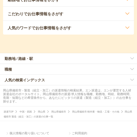
こだわり
でお仕事情報をさがす
人気のワード
でお仕事情報をさがす
勤務地 / 路線・駅
職種
人気の検索インデックス
岡山県備前市 - 製造（組立・加工）の派遣情報の検索結果。エン派遣は、エンが運営する人材
派遣会社のポータルサイト。岡山県備前市の派遣/求人情報を職種、勤務地、時給、勤務時間、
長期・短期などの希望条件から、あなたにピッタリの派遣（製造（組立・加工））のお仕事を
探せます。
派遣TOP
中国・四国
岡山県
岡山県備前市
岡山県備前市 軽作業・物流・工場・その他
岡山県
備前市 製造（組立・加工）の派遣の仕事一覧
個人情報の取り扱いについて
ご利用規約