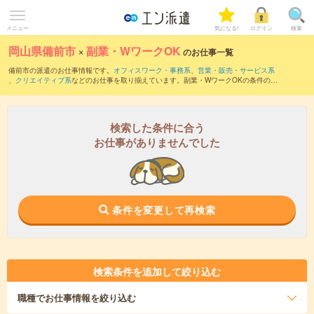
メニュー
気になる!
ログイン
検索
岡山県備前市
×
副業・WワークOK
のお仕事一覧
備前市の派遣のお仕事情報です。
オフィスワーク・事務系
、
営業・販売・サービス系
、
クリエイティブ系
などのお仕事を取り揃えています。副業・WワークOKの条件の他
に、
交通費別途支給あり
、
職種未経験OK
、
友だちと一緒の応募OK
などのこだわり条
件も取り揃えています。
検索した条件に合う
お仕事がありませんでした
条件を変更して再検索
検索条件を追加して絞り込む
職種
でお仕事情報を絞り込む