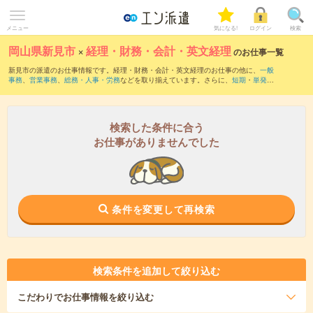
メニュー
気になる!
ログイン
検索
岡山県新見市
×
経理・財務・会計・英文経理
のお仕事一覧
新見市の派遣のお仕事情報です。経理・財務・会計・英文経理のお仕事の他に、
一般
事務
、
営業事務
、
総務・人事・労務
などを取り揃えています。さらに、
短期
・
単発
な
どの期間や、
職種未経験OK
などのこだわり条件で絞り込んでいただけます。職種辞
典：
経理・財務・会計・英文経理のお仕事とは？とは？
検索した条件に合う
お仕事がありませんでした
条件を変更して再検索
検索条件を追加して絞り込む
こだわり
でお仕事情報を絞り込む