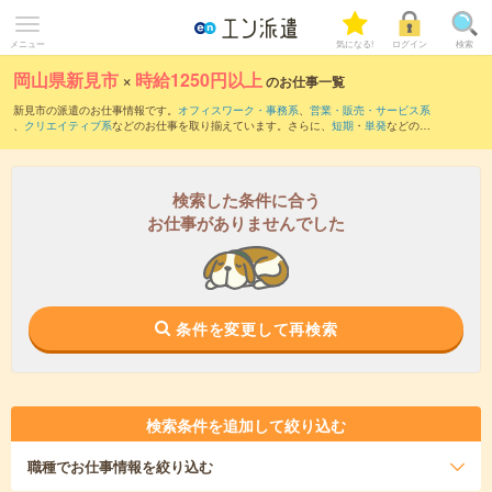
メニュー
気になる!
ログイン
検索
岡山県新見市
×
時給1250円以上
のお仕事一覧
新見市の派遣のお仕事情報です。
オフィスワーク・事務系
、
営業・販売・サービス系
、
クリエイティブ系
などのお仕事を取り揃えています。さらに、
短期
・
単発
などの期
間や、
職種未経験OK
などのこだわり条件で絞り込んでいただけます。
検索した条件に合う
お仕事がありませんでした
条件を変更して再検索
検索条件を追加して絞り込む
職種
でお仕事情報を絞り込む