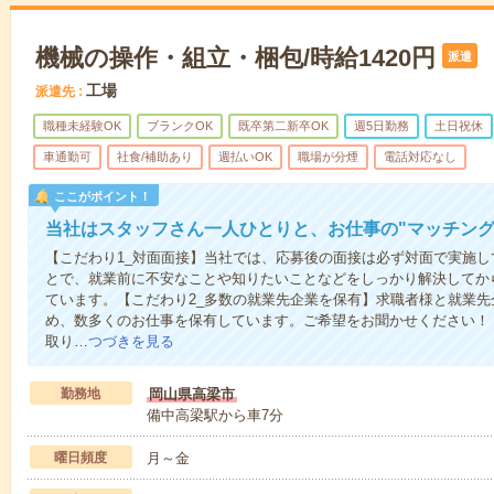
機械の操作・組立・梱包/時給1420円
派遣
工場
派遣先
職種未経験OK
ブランクOK
既卒第二新卒OK
週5日勤務
土日祝休
車通勤可
社食/補助あり
週払いOK
職場が分煙
電話対応なし
ここがポイント！
当社はスタッフさん一人ひとりと、お仕事の"マッチング
【こだわり1_対面面接】当社では、応募後の面接は必ず対面で実施
とで、就業前に不安なことや知りたいことなどをしっかり解決してか
ています。【こだわり2_多数の就業先企業を保有】求職者様と就業
め、数多くのお仕事を保有しています。ご希望をお聞かせください！
取り…
つづきを見る
勤務地
岡山県高梁市
備中高梁駅から車7分
曜日頻度
月～金