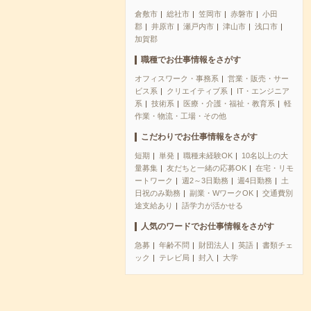
倉敷市
総社市
笠岡市
赤磐市
小田
郡
井原市
瀬戸内市
津山市
浅口市
加賀郡
職種でお仕事情報をさがす
オフィスワーク・事務系
営業・販売・サー
ビス系
クリエイティブ系
IT・エンジニア
系
技術系
医療・介護・福祉・教育系
軽
作業・物流・工場・その他
こだわりでお仕事情報をさがす
短期
単発
職種未経験OK
10名以上の大
量募集
友だちと一緒の応募OK
在宅・リモ
ートワーク
週2～3日勤務
週4日勤務
土
日祝のみ勤務
副業・WワークOK
交通費別
途支給あり
語学力が活かせる
人気のワードでお仕事情報をさがす
急募
年齢不問
財団法人
英語
書類チェ
ック
テレビ局
封入
大学