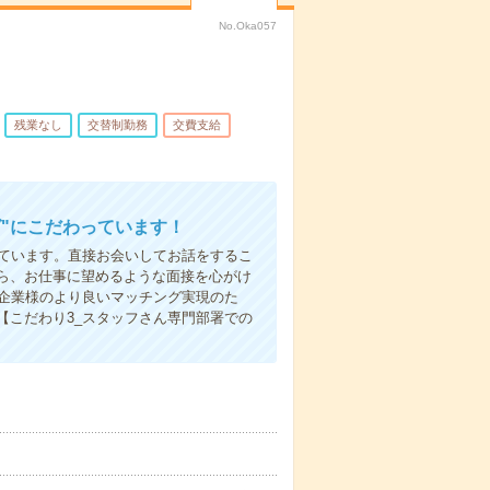
No.Oka057
残業なし
交替制勤務
交費支給
"にこだわっています！
しています。直接お会いしてお話をするこ
ら、お仕事に望めるような面接を心がけ
先企業様のより良いマッチング実現のた
【こだわり3_スタッフさん専門部署での