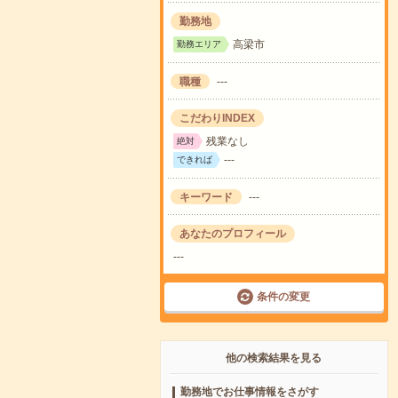
勤務地
高梁市
勤務エリア
職種
---
こだわりINDEX
残業なし
絶対
---
できれば
キーワード
---
あなたのプロフィール
---
条件の変更
他の検索結果を見る
勤務地でお仕事情報をさがす