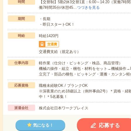
時間
【交替制】5勤2休3交替1直：6:00～14:20（実働7時間3
働7時間35分/休憩45…
つづきを見る
期間
・長期
・即日スタートOK！
時給
時給1420円
交通費
交通費支給（規定あり）
仕事内容
軽作業（仕分け・ピッキング・検品、商品管理）
機械の操作・組立・梱包・材料をセット→機械操作→
立完了・部品の梱包・ピッキング・運搬・カンタン軽
応募資格
職種未経験OK / ブランクOK
※深夜業のため18歳以上（例外事由2号）＊資格・経験
中！＊5名募集！
派遣会社
株式会社日本ワークプレイス
応募する
気になる！