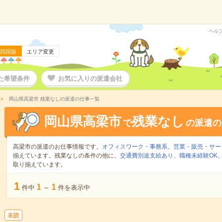
ヘル
四国版
エリア変更
た希望条件
お気に入りの派遣会社
岡山県高梁市 残業なしの派遣の仕事一覧
岡山県高梁市
残業なし
で
の派遣の
高梁市の派遣のお仕事情報です。
オフィスワーク・事務系
、
営業・販売・サー
揃えています。残業なしの条件の他に、
交通費別途支給あり
、
職種未経験OK
取り揃えています。
1
1
1
件中
～
件を表示中
未読