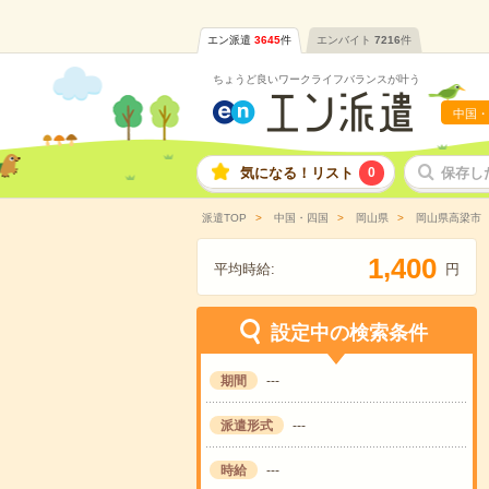
エン派遣
3645
件
エンバイト
7216
件
ちょうど良いワークライフバランスが叶う
中国・
気になる！リスト
0
保存し
派遣TOP
中国・四国
岡山県
岡山県高梁市
,
1
4
0
0
平均時給:
円
設定中の検索条件
期間
---
派遣形式
---
時給
---