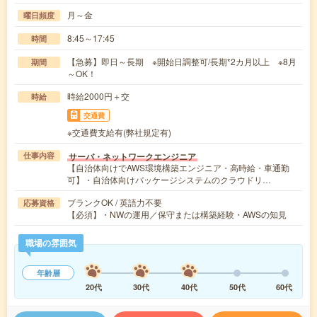
月～金
曜日頻度
8:45～17:45
時間
【急募】即日～長期 ※開始日調整可/長期*2カ月以上 ※8月
期間
～OK！
時給2000円＋交
時給
交通費
※交通費支給有(弊社規定有)
サーバ・ネットワークエンジニア
仕事内容
【自治体向けでAWS環境構築エンジニア・高時給・車通勤
可】・自治体向けパッケージシステムのクラウドリ…
ブランクOK / 英語力不要
応募資格
【必須】・NWの運用／保守または構築経験・AWSの知見
職場の雰囲気
年齢層
20代
30代
40代
50代
60代