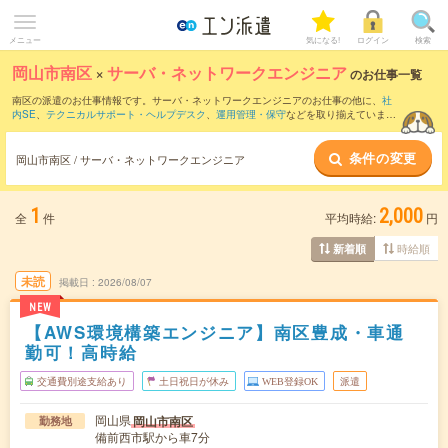
メニュー
気になる!
ログイン
検索
岡山市南区
×
サーバ・ネットワークエンジニア
のお仕事一覧
南区の派遣のお仕事情報です。サーバ・ネットワークエンジニアのお仕事の他に、
社
内SE
、
テクニカルサポート・ヘルプデスク
、
運用管理・保守
などを取り揃えていま
す。さらに、
短期
・
単発
などの期間や、
職種未経験OK
などのこだわり条件で絞り込ん
でいただけます。職種辞典：
サーバ・ネットワークエンジニアのお仕事とは？とは？
条件の変更
岡山市南区 / サーバ・ネットワークエンジニア
1
2,000
全
件
平均時給:
円
時給順
新着順
未読
掲載日
2026/08/07
NEW
【AWS環境構築エンジニア】南区豊成・車通
勤可！高時給
交通費別途支給あり
土日祝日が休み
WEB登録OK
派遣
岡山県
岡山市南区
勤務地
備前西市駅から車7分