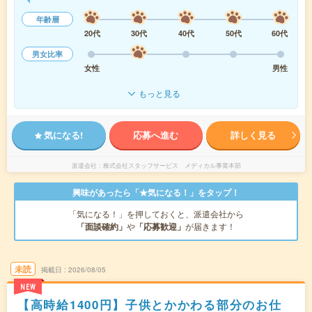
年齢層
20代
30代
40代
50代
60代
男女比率
女性
男性
もっと見る
気になる!
応募へ進む
詳しく見る
派遣会社
株式会社スタッフサービス メディカル事業本部
興味があったら「★気になる！」をタップ！
「気になる！」を押しておくと、派遣会社から
「面談確約」
や
「応募歓迎」
が届きます！
未読
掲載日
2026/08/05
NEW
【高時給1400円】子供とかかわる部分のお仕