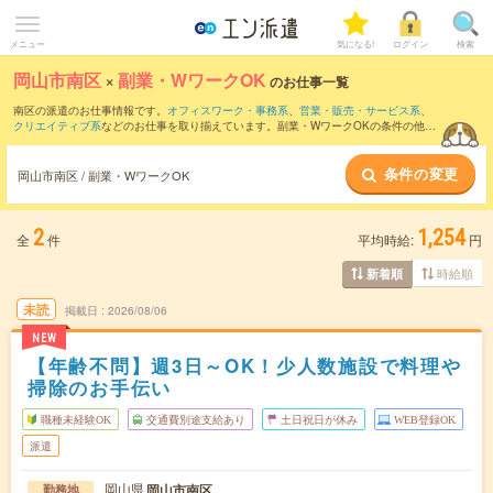
メニュー
気になる!
ログイン
検索
岡山市南区
×
副業・WワークOK
のお仕事一覧
南区の派遣のお仕事情報です。
オフィスワーク・事務系
、
営業・販売・サービス系
、
クリエイティブ系
などのお仕事を取り揃えています。副業・WワークOKの条件の他
に、
交通費別途支給あり
、
職種未経験OK
、
友だちと一緒の応募OK
などのこだわり条
件も取り揃えています。
条件の変更
岡山市南区 / 副業・WワークOK
2
1,254
全
件
平均時給:
円
時給順
新着順
未読
掲載日
2026/08/06
NEW
【年齢不問】週3日～OK！少人数施設で料理や
掃除のお手伝い
職種未経験OK
交通費別途支給あり
土日祝日が休み
WEB登録OK
派遣
岡山県
岡山市南区
勤務地