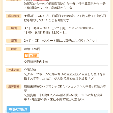
妹尾駅から---分／備前西市駅から---分／備中箕島駅から---分
／迫川駅から---分／彦崎駅から---分
★週3日～OK！ 月～日曜日での希望シフト制 ※徐々に勤務回
曜日頻度
数を増やしていくことも可能です！
★1日6時間～OK！【シフト例】7:00～13:009:00～
時間
18:00（休憩1時間）12:00～1…
2ヶ月～OK ※スタート日はお気軽にご相談ください！
期間
時給1150円～
時給
交通費
交通費規定内支給
介護関連
仕事内容
＼グループホームでお年寄りの自立支援／自立した生活を目
指すお年寄りたちが、少人数で集団生活を送る「グ…
職種未経験OK / ブランクOK / パソコンスキル不要 / 英語力不
応募資格
要
＼無資格・未経験OK／※年齢不問※50代・60代の方も活躍
中！※履歴書不要・来社不要で電話相談もOK…
職場の雰囲気