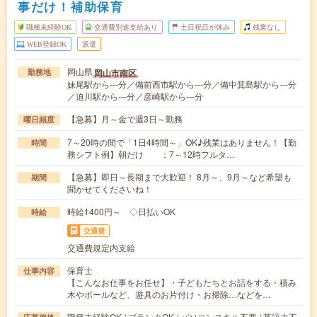
事だけ！補助保育
職種未経験OK
交通費別途支給あり
土日祝日が休み
残業なし
WEB登録OK
派遣
岡山県
岡山市南区
勤務地
妹尾駅から---分／備前西市駅から---分／備中箕島駅から---分
／迫川駅から---分／彦崎駅から---分
【急募】月～金で週3日～勤務
曜日頻度
7～20時の間で「1日4時間～」OK♪残業はありません！【勤
時間
務シフト例】朝だけ ：7～12時フルタ…
【急募】即日～長期まで大歓迎！ 8月～、9月～など希望も
期間
聞かせてくださいね！
時給1400円～ ◇日払いOK
時給
交通費
交通費規定内支給
保育士
仕事内容
【こんなお仕事をお任せ】・子どもたちとお話をする・積み
木やボールなど、遊具のお片付け・お掃除…などを…
職種未経験OK / ブランクOK / パソコンスキル不要 / 英語力不