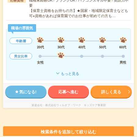
応募資格
要
【保育士資格をお持ちの方】★国家・地域限定保育士なども
可※資格があれば保育園でのお仕事が初めての方も…
職場の雰囲気
年齢層
20代
30代
40代
50代
60代
男女比率
女性
男性
もっと見る
気になる!
応募へ進む
詳しく見る
派遣会社
株式会社ウィルオブ・ワーク キッズケア事業部
検索条件を追加して絞り込む