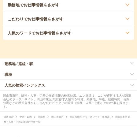
勤務地
でお仕事情報をさがす
こだわり
でお仕事情報をさがす
人気のワード
でお仕事情報をさがす
勤務地 / 路線・駅
職種
人気の検索インデックス
岡山市東区 - 総務・人事・労務の派遣情報の検索結果。エン派遣は、エンが運営する人材派遣
会社のポータルサイト。岡山市東区の派遣/求人情報を職種、勤務地、時給、勤務時間、長期・
短期などの希望条件から、あなたにピッタリの派遣（総務・人事・労務）のお仕事を探せま
す。
派遣TOP
中国・四国
岡山県
岡山市東区
岡山市東区 オフィスワーク・事務系
岡山市東区 総
務・人事・労務の派遣の仕事一覧