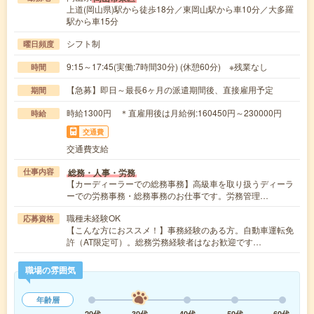
上道(岡山県)駅から徒歩18分／東岡山駅から車10分／大多羅
駅から車15分
シフト制
曜日頻度
9:15～17:45(実働:7時間30分) (休憩60分) ※残業なし
時間
【急募】即日～最長6ヶ月の派遣期間後、直接雇用予定
期間
時給1300円 ＊直雇用後は月給例:160450円～230000円
時給
交通費
交通費支給
総務・人事・労務
仕事内容
【カーディーラーでの総務事務】高級車を取り扱うディーラ
ーでの労務事務・総務事務のお仕事です。労務管理…
職種未経験OK
応募資格
【こんな方におススメ！】事務経験のある方。自動車運転免
許（AT限定可）。総務労務経験者はなお歓迎です…
職場の雰囲気
年齢層
20代
30代
40代
50代
60代