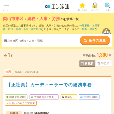
メニュー
気になる!
ログイン
検索
岡山市東区
×
総務・人事・労務
のお仕事一覧
東区の派遣のお仕事情報です。総務・人事・労務のお仕事の他に、
一般事務
、
営業事
務
、
経理・財務・会計・英文経理
などを取り揃えています。さらに、
短期
・
単発
など
の期間や、
職種未経験OK
などのこだわり条件で絞り込んでいただけます。職種辞典：
人事のお仕事とは？とは？
総務のお仕事とは？とは？
条件の変更
岡山市東区 / 総務・人事・労務
1
1,300
全
件
平均時給:
円
時給順
新着順
未読
掲載日
2026/08/06
【正社員】カーディーラーでの総務事務
職種未経験OK
交通費別途支給あり
残業なし
WEB登録OK
正社員への紹介予定派遣
岡山県
岡山市東区
勤務地