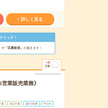
詳しく見る
クリック！
」
や
「応募歓迎」
が届きます！
一括
応募
No.RICZN2026063001
OS営業販売業務》
不要
英語不要
週5日勤務
平日休