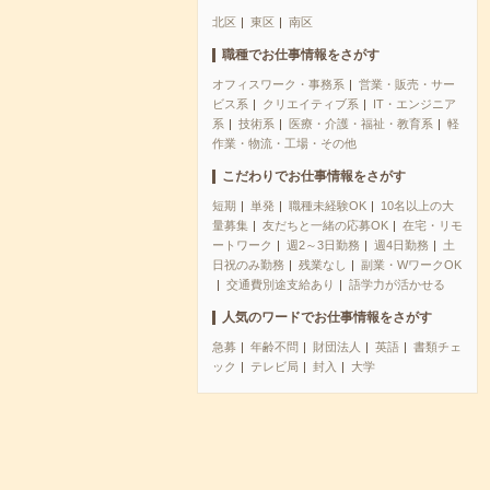
北区
東区
南区
職種でお仕事情報をさがす
オフィスワーク・事務系
営業・販売・サー
ビス系
クリエイティブ系
IT・エンジニア
系
技術系
医療・介護・福祉・教育系
軽
作業・物流・工場・その他
こだわりでお仕事情報をさがす
短期
単発
職種未経験OK
10名以上の大
量募集
友だちと一緒の応募OK
在宅・リモ
ートワーク
週2～3日勤務
週4日勤務
土
日祝のみ勤務
残業なし
副業・WワークOK
交通費別途支給あり
語学力が活かせる
人気のワードでお仕事情報をさがす
急募
年齢不問
財団法人
英語
書類チェ
ック
テレビ局
封入
大学