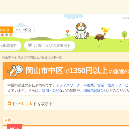
ヘル
四国版
エリア変更
た希望条件
お気に入りの派遣会社
岡山市中区 時給1350円以上の派遣の仕事一覧
岡山市中区
1350円以上
で
の派遣
中区の派遣のお仕事情報です。
オフィスワーク・事務系
、
営業・販売・サービ
えています。さらに、
短期
・
単発
などの期間や、
職種未経験OK
などのこだわ
5
1
5
件中
～
件を表示中
未読