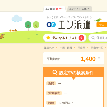
エン派遣
3674
件
エンバイト
7257
件
ちょうど良いワークライフバランスが叶う
中国・
気になる！リスト
0
保存し
派遣TOP
中国・四国
岡山県
岡山市中区
,
1
4
0
0
平均時給:
円
設定中の検索条件
期間
---
派遣形式
---
時給
1350円以上