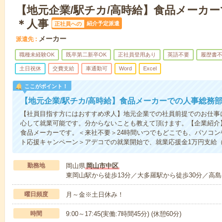
【地元企業/駅チカ/高時給】食品メーカ
＊人事
紹介予定派遣
正社員への
メーカー
派遣先
職種未経験OK
既卒第二新卒OK
正社員登用あり
英語不要
履歴書
土日祝休
交費支給
車通勤可
Word
Excel
ここがポイント！
【地元企業/駅チカ/高時給】食品メーカーでの人事総務
【社員目指す方にはおすすめ求人】地元企業での社員前提でのお仕事
心して就業可能です。分からないことも教えて頂けます。【企業紹介
食品メーカーです。＜来社不要＞24時間いつでもどこでも、パソコ
ト応援キャンペーン＞アデコでの就業開始で、就業応援金1万円支給
勤務地
岡山県
岡山市中区
東岡山駅から徒歩13分／大多羅駅から徒歩30分／高島(
曜日頻度
月～金※土日休み！
時間
9:00～17:45(実働:7時間45分) (休憩60分)