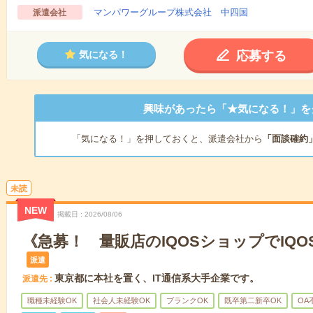
マンパワーグループ株式会社 中四国
派遣会社
応募する
気になる！
興味があったら「★気になる！」を
「気になる！」を押しておくと、派遣会社から
「面談確約
未読
NEW
掲載日
2026/08/06
《急募！ 量販店のIQOSショップでIQ
派遣
東京都に本社を置く、IT通信系大手企業です。
派遣先
職種未経験OK
社会人未経験OK
ブランクOK
既卒第二新卒OK
OA