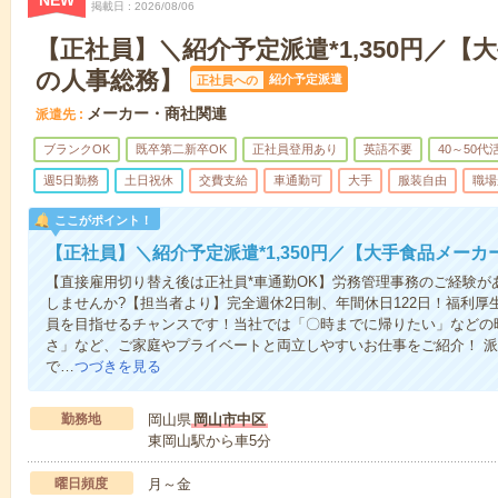
NEW
掲載日
2026/08/06
【正社員】＼紹介予定派遣*1,350円／【
の人事総務】
紹介予定派遣
正社員への
メーカー・商社関連
派遣先
ブランクOK
既卒第二新卒OK
正社員登用あり
英語不要
40～50代
週5日勤務
土日祝休
交費支給
車通勤可
大手
服装自由
職場
ここがポイント！
【正社員】＼紹介予定派遣*1,350円／【大手食品メー
【直接雇用切り替え後は正社員*車通勤OK】労務管理事務のご経験が
しませんか?【担当者より】完全週休2日制、年間休日122日！福利
員を目指せるチャンスです！当社では「〇時までに帰りたい」などの
さ」など、ご家庭やプライベートと両立しやすいお仕事をご紹介！ 
で…
つづきを見る
勤務地
岡山県
岡山市中区
東岡山駅から車5分
曜日頻度
月～金