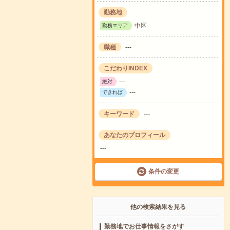
勤務地
中区
勤務エリア
職種
---
こだわりINDEX
---
絶対
---
できれば
キーワード
---
あなたのプロフィール
---
条件の変更
他の検索結果を見る
勤務地でお仕事情報をさがす