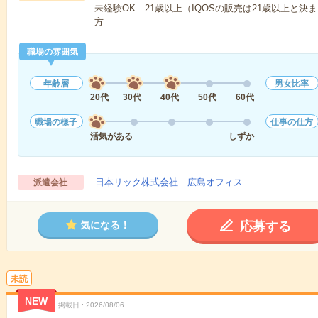
未経験OK 21歳以上（IQOSの販売は21歳以上と
方
職場の雰囲気
年齢層
男女比率
20代
30代
40代
50代
60代
職場の様子
仕事の仕方
活気がある
しずか
日本リック株式会社 広島オフィス
派遣会社
応募する
気になる！
未読
NEW
掲載日
2026/08/06