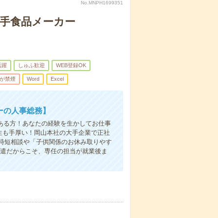
No.MNPH1699351
大手食品メーカー
活躍
しゅふ歓迎
WEB登録OK
が禁煙
Word
Excel
カーの人事総務】
ある方！あなたの経験を生かしてお仕事
厚生も手厚い！岡山本社の大手企業で正社
時短相談や「子供関係のお休み取りやす
派遣だからこそ、専任の担当が就業後ま