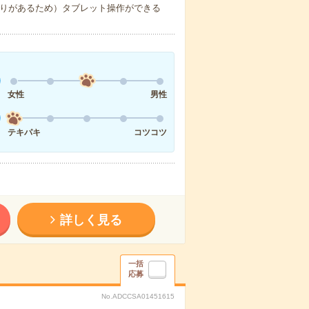
決まりがあるため）タブレット操作ができる
女性
男性
テキパキ
コツコツ
詳しく見る
一括
応募
No.ADCCSA01451615