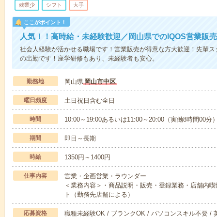
残業少
シフト
大手
ここがポイント！
人気！！高時給・未経験歓迎／岡山県でのIQOS営業販
社会人経験が活かせる職場です！営業販売が得意な方大歓迎！先輩ス
の出勤です！座学研修もあり、未経験者も安心。
勤務地
岡山県
岡山市中区
曜日頻度
土日祝日含む全日
時間
10:00～19:00あるいは11:00～20:00（実働8時間00
期間
即日～長期
時給
1350円～1400円
仕事内容
営業・企画営業・ラウンダー
＜業務内容＞・商品説明・販売・登録業務・店舗内喫
ト（勤務先店舗による）
応募資格
職種未経験OK / ブランクOK / パソコンスキル不要 /