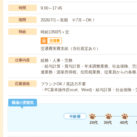
時間
9:00～17:45
期間
2026/7/1～長期 ※7月～OK！
時給
時給1350円＋交
交通費
交通費実費支給（当社規定あり）
仕事内容
総務・人事・労務
・給与計算・賞与計算・年末調整業務、社会保険、労
連業務・源泉所得税、住民税業務、従業員からの各種
応募資格
ブランクOK / 英語力不要
・PC基本操作(Excel、Word)・給与計算・社会保
職場の雰囲気
年齢層
20代
30代
40代