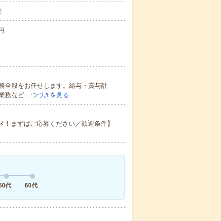
定
円
務全般をお任せします。給与・賞与計
業務など…
つづきを見る
スメ！まずはご応募ください／歓迎条件】
50代
60代