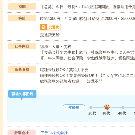
期間
【急募】即日～最長6ヶ月の派遣期間後、直接雇用予
時給
時給1350円 ＊直雇用後は月給例:212000円～250000
交通費
交通費支給
仕事内容
総務・人事・労務
【食品会社での事務】給与・社保業務を中心に人事労
算、年末調整、社会保険・労働保険手続き、税務関連
応募資格
職種未経験OK / 英語力不要
職種未経験OK！業界未経験OK！【こんな方におス
総務業務の経験者歓迎！ 知識不問
職場の雰囲気
年齢層
20代
30代
40代
アデコ株式会社
派遣会社