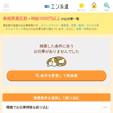
メニュー
気になる!
ログイン
検索
島根県鹿足郡
×
時給1050円以上
のお仕事一覧
鹿足郡の派遣のお仕事情報です。
オフィスワーク・事務系
、
営業・販売・サービス系
、
クリエイティブ系
などのお仕事を取り揃えています。さらに、
短期
・
単発
などの期
間や、
職種未経験OK
などのこだわり条件で絞り込んでいただけます。
検索した条件に合う
お仕事がありませんでした
条件を変更して再検索
検索条件を追加して絞り込む
職種
でお仕事情報を絞り込む