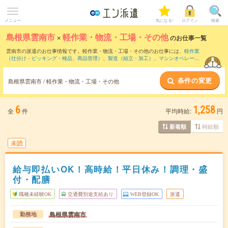
メニュー
気になる!
ログイン
検索
島根県雲南市
×
軽作業・物流・工場・その他
のお仕事一覧
雲南市の派遣のお仕事情報です。軽作業・物流・工場・その他のお仕事には、
軽作業
（仕分け・ピッキング・検品、商品管理）
、
製造（組立・加工）
、
マシンオペレータ
ー
などがあります。さらに、
短期
・
単発
などの期間や、
職種未経験OK
などのこだわり
条件で絞り込んでいただけます。
条件の変更
島根県雲南市 / 軽作業・物流・工場・その他
6
1,258
全
件
平均時給:
円
時給順
新着順
未読
給与即払いOK！高時給！平日休み！調理・盛
付・配膳
職種未経験OK
交通費別途支給あり
WEB登録OK
派遣
島根県雲南市
勤務地