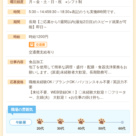
月～金・土・日・祝 ※シフト制
曜日頻度
5:30～14:459:30～18:30※表記のうち実働8時間です。
時間
長期【ご応募から1週間以内(最短2日目)のスピード就業が可
期間
能】即日～
時給1200円
時給
交通費
交通費支給有り
食品加工
仕事内容
包丁を使用して簡単な調理・盛付・配膳・食器洗浄業務をお
願いします。(派遣)未経験者大歓迎。長期勤務可…
職種未経験OK / ブランクOK / パソコンスキル不要 / 英語力不
応募資格
要
【来社不要、WEB登録OK！】〇未経験大歓迎！〇フリータ
ー、主婦(夫) 大歓迎！ ※お仕事の掛け持ち…
職場の雰囲気
年齢層
20代
30代
40代
50代
60代