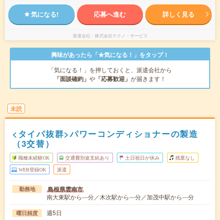
気になる!
応募へ進む
詳しく見る
派遣会社
株式会社テクノ・サービス
興味があったら「★気になる！」をタップ！
「気になる！」を押しておくと、派遣会社から
「面談確約」
や
「応募歓迎」
が届きます！
未読
<タイパ抜群>パワーコンディショナーの製造
（3交替）
職種未経験OK
交通費別途支給あり
土日祝日が休み
残業なし
WEB登録OK
派遣
島根県雲南市
勤務地
南大東駅から---分／木次駅から---分／加茂中駅から---分
週5日
曜日頻度