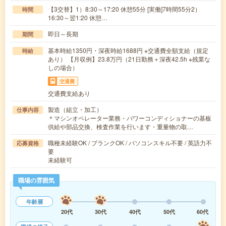
【3交替】1）8:30～17:20 休憩55分 [実働]7時間55分2）
時間
16:30～翌1:20 休憩…
即日～長期
期間
基本時給1350円・深夜時給1688円 ※交通費全額支給（規定
時給
あり） 【月収例】23.8万円（21日勤務＋深夜42.5h ※残業な
しの場合）
交通費
交通費支給あり
製造（組立・加工）
仕事内容
＊マシンオペレーター業務・パワーコンディショナーの基板
供給や部品交換、検査作業を行います・重量物の取…
職種未経験OK / ブランクOK / パソコンスキル不要 / 英語力不
応募資格
要
未経験可
職場の雰囲気
年齢層
20代
30代
40代
50代
60代