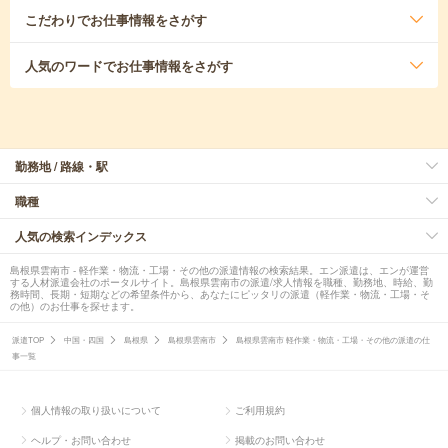
こだわり
でお仕事情報をさがす
人気のワード
でお仕事情報をさがす
勤務地 / 路線・駅
職種
人気の検索インデックス
島根県雲南市 - 軽作業・物流・工場・その他の派遣情報の検索結果。エン派遣は、エンが運営
する人材派遣会社のポータルサイト。島根県雲南市の派遣/求人情報を職種、勤務地、時給、勤
務時間、長期・短期などの希望条件から、あなたにピッタリの派遣（軽作業・物流・工場・そ
の他）のお仕事を探せます。
派遣TOP
中国・四国
島根県
島根県雲南市
島根県雲南市 軽作業・物流・工場・その他の派遣の仕
事一覧
個人情報の取り扱いについて
ご利用規約
ヘルプ・お問い合わせ
掲載のお問い合わせ