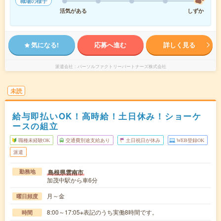
職場の様子
活気がある
しずか
気になる!
応募へ進む
詳しく見る
派遣会社
パーソルファクトリーパートナーズ株式会社
未読
給与即払いOK！高時給！土日休み！ショーケ
ースの組立
職種未経験OK
交通費別途支給あり
土日祝日が休み
WEB登録OK
派遣
島根県雲南市
勤務地
加茂中駅から車6分
月～金
曜日頻度
8:00～17:05※表記のうち実働8時間です。
時間