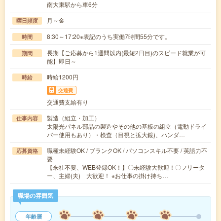
南大東駅から車6分
月～金
曜日頻度
8:30～17:20※表記のうち実働7時間55分です。
時間
長期【ご応募から1週間以内(最短2日目)のスピード就業が可
期間
能】即日～
時給1200円
時給
交通費
交通費支給有り
製造（組立・加工）
仕事内容
太陽光パネル部品の製造やその他の基板の組立（電動ドライ
バー使用もあり）・検査（目視と拡大鏡)、ハンダ…
職種未経験OK / ブランクOK / パソコンスキル不要 / 英語力不
応募資格
要
【来社不要、WEB登録OK！】〇未経験大歓迎！〇フリータ
ー、主婦(夫) 大歓迎！ ※お仕事の掛け持ち…
職場の雰囲気
年齢層