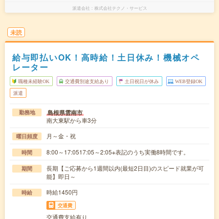
派遣会社
株式会社テクノ・サービス
未読
給与即払いOK！高時給！土日休み！機械オペ
レーター
職種未経験OK
交通費別途支給あり
土日祝日が休み
WEB登録OK
派遣
島根県雲南市
勤務地
南大東駅から車3分
月～金・祝
曜日頻度
8:00～17:0517:05～2:05※表記のうち実働8時間です。
時間
長期【ご応募から1週間以内(最短2日目)のスピード就業が可
期間
能】即日～
時給1450円
時給
交通費
交通費支給有り