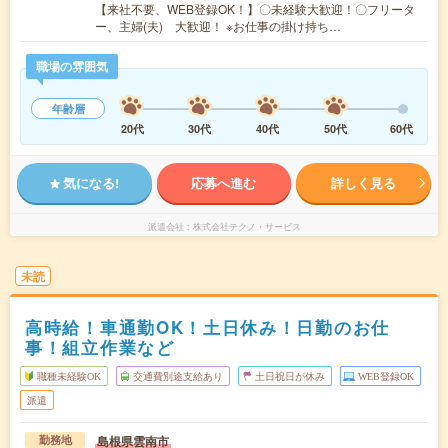
【来社不要、WEB登録OK！】〇未経験大歓迎！〇フリータ
ー、主婦(夫) 大歓迎！ ※お仕事の掛け持ち…
職場の雰囲気
年齢層
20代
30代
40代
50代
60代
気になる!
応募へ進む
詳しく見る
派遣会社
株式会社テクノ・サービス
未読
高時給！車通勤OK！土日休み！日勤のお仕
事！組立作業など
職種未経験OK
交通費別途支給あり
土日祝日が休み
WEB登録OK
派遣
島根県雲南市
勤務地