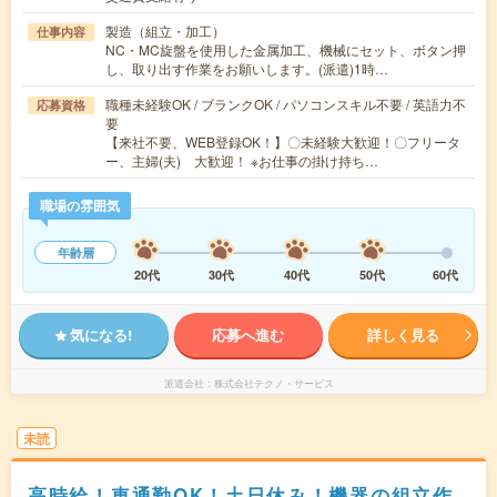
製造（組立・加工）
仕事内容
NC・MC旋盤を使用した金属加工、機械にセット、ボタン押
し、取り出す作業をお願いします。(派遣)1時…
職種未経験OK / ブランクOK / パソコンスキル不要 / 英語力不
応募資格
要
【来社不要、WEB登録OK！】〇未経験大歓迎！〇フリータ
ー、主婦(夫) 大歓迎！ ※お仕事の掛け持ち…
職場の雰囲気
年齢層
20代
30代
40代
50代
60代
気になる!
応募へ進む
詳しく見る
派遣会社
株式会社テクノ・サービス
未読
高時給！車通勤OK！土日休み！機器の組立作