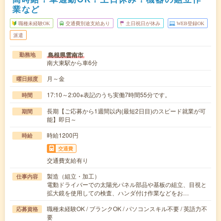
業など
職種未経験OK
交通費別途支給あり
土日祝日が休み
WEB登録OK
派遣
島根県雲南市
勤務地
南大東駅から車6分
月～金
曜日頻度
17:10～2:00※表記のうち実働7時間55分です。
時間
長期【ご応募から1週間以内(最短2日目)のスピード就業が可
期間
能】即日～
時給1200円
時給
交通費
交通費支給有り
製造（組立・加工）
仕事内容
電動ドライバーでの太陽光パネル部品や基板の組立、目視と
拡大鏡を使用しての検査、ハンダ付け作業などをお…
職種未経験OK / ブランクOK / パソコンスキル不要 / 英語力不
応募資格
要