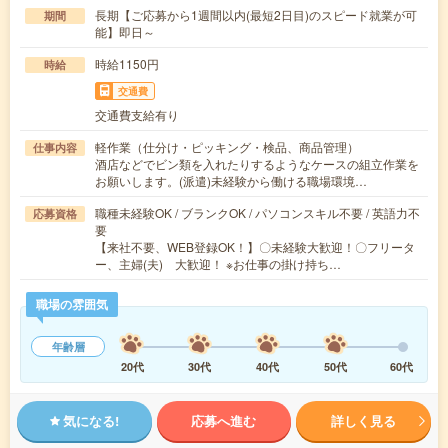
長期【ご応募から1週間以内(最短2日目)のスピード就業が可
期間
能】即日～
時給1150円
時給
交通費
交通費支給有り
軽作業（仕分け・ピッキング・検品、商品管理）
仕事内容
酒店などでビン類を入れたりするようなケースの組立作業を
お願いします。(派遣)未経験から働ける職場環境…
職種未経験OK / ブランクOK / パソコンスキル不要 / 英語力不
応募資格
要
【来社不要、WEB登録OK！】〇未経験大歓迎！〇フリータ
ー、主婦(夫) 大歓迎！ ※お仕事の掛け持ち…
職場の雰囲気
年齢層
20代
30代
40代
50代
60代
気になる!
応募へ進む
詳しく見る