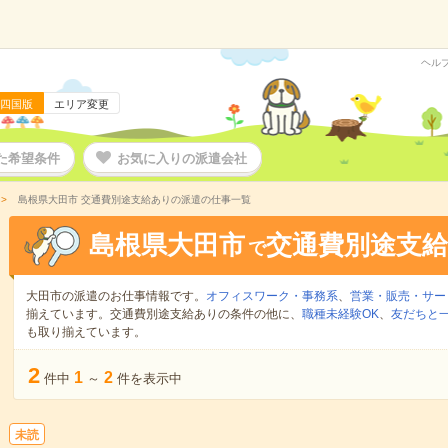
ヘル
四国版
エリア変更
た希望条件
お気に入りの派遣会社
島根県大田市 交通費別途支給ありの派遣の仕事一覧
島根県大田市
交通費別途支
で
大田市の派遣のお仕事情報です。
オフィスワーク・事務系
、
営業・販売・サー
揃えています。交通費別途支給ありの条件の他に、
職種未経験OK
、
友だちと一
も取り揃えています。
2
1
2
件中
～
件を表示中
未読