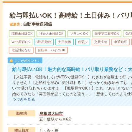
給与即払いOK！高時給！土日休み！バリ
自動車輸送関係
派遣先
職種未経験OK
社会人未経験OK
ブランクOK
既卒第二新卒OK
OA
WEB登録OK
週5日勤務
土日祝休
残業少
交費支給
車通勤可
電話対応なし
自転車・バイクOK
ここがポイント！
給与即払いOK！魅力的な高時給！バリ取り業務など：
【来社不要！電話もしくはWEBで登録OK！】わざわざ会場まで行っ
りません！【お給料を早めに受け取れる！】せっかく働き始めても、
い”で受け取れちゃいますよ！【職場見学OK！】これ、“ある”と“な
始めてみたら「雰囲気が思ってたのと違う…」「想像してたのより仕
つづきを見る
勤務地
島根県大田市
五十猛駅から車6分
曜日頻度
月～金・祝