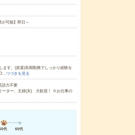
業が可能】即日～
ます。(派遣)長期勤務でしっかり経験を
O…
つづきを見る
 英語力不要
ーター、主婦(夫) 大歓迎！ ※お仕事の
50代
60代