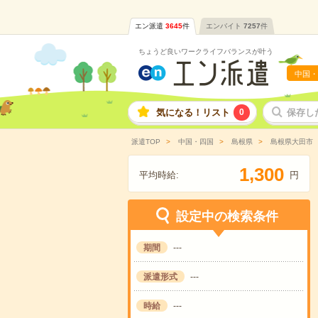
エン派遣
3645
件
エンバイト
7257
件
ちょうど良いワークライフバランスが叶う
中国・
気になる！リスト
0
保存し
派遣TOP
中国・四国
島根県
島根県大田市
,
1
3
0
0
平均時給:
円
設定中の検索条件
期間
---
派遣形式
---
時給
---