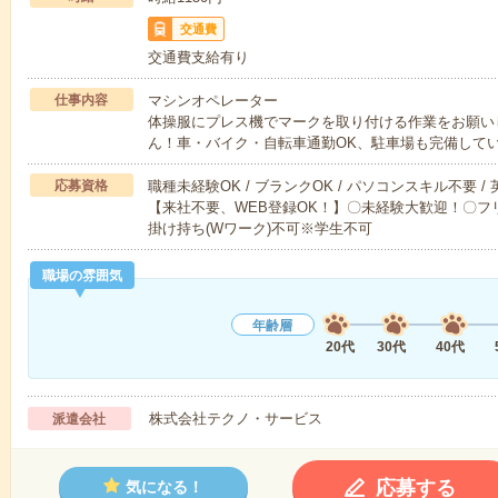
交通費
交通費支給有り
仕事内容
マシンオペレーター
体操服にプレス機でマークを取り付ける作業をお願いし
ん！車・バイク・自転車通勤OK、駐車場も完備して
応募資格
職種未経験OK / ブランクOK / パソコンスキル不要 /
【来社不要、WEB登録OK！】〇未経験大歓迎！〇フリ
掛け持ち(Wワーク)不可※学生不可
職場の雰囲気
年齢層
20代
30代
40代
株式会社テクノ・サービス
派遣会社
応募する
気になる！