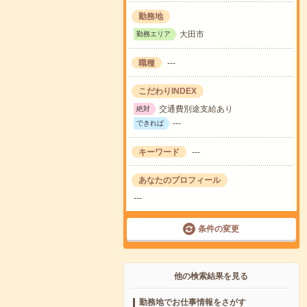
勤務地
大田市
勤務エリア
職種
---
こだわりINDEX
交通費別途支給あり
絶対
---
できれば
キーワード
---
あなたのプロフィール
---
条件の変更
他の検索結果を見る
勤務地でお仕事情報をさがす