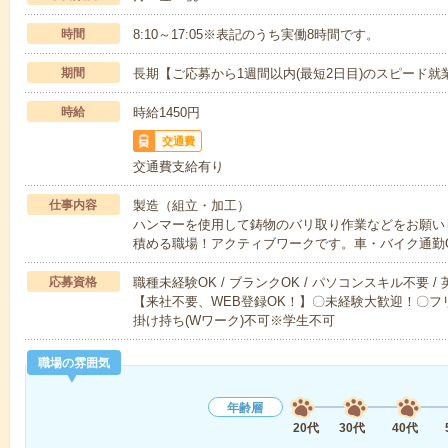
時間
8:10～17:05※表記のうち実働8時間です。
期間
長期【ご応募から1週間以内(最短2日目)のスピード就
時給
時給1450円
交通費
交通費支給有り
仕事内容
製造（組立・加工）
ハンマーを使用して鋳物のバリ取り作業などをお願いし
積める職場！アクティブワークです。車・バイク通勤
応募資格
職種未経験OK / ブランクOK / パソコンスキル不要 /
【来社不要、WEB登録OK！】〇未経験大歓迎！〇フリ
掛け持ち(Wワーク)不可※学生不可
職場の雰囲気
年齢層
20代
30代
40代