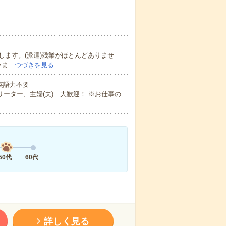
ます。(派遣)残業がほとんどありませ
いま…
つづきを見る
 英語力不要
ーター、主婦(夫) 大歓迎！ ※お仕事の
50代
60代
詳しく見る