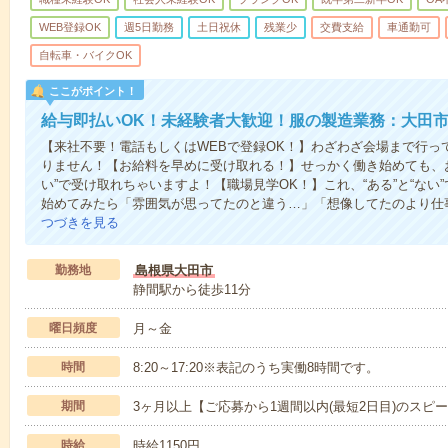
WEB登録OK
週5日勤務
土日祝休
残業少
交費支給
車通勤可
自転車・バイクOK
ここがポイント！
給与即払いOK！未経験者大歓迎！服の製造業務：大田
【来社不要！電話もしくはWEBで登録OK！】わざわざ会場まで行っ
りません！【お給料を早めに受け取れる！】せっかく働き始めても、
い”で受け取れちゃいますよ！【職場見学OK！】これ、“ある”と“な
始めてみたら「雰囲気が思ってたのと違う…」「想像してたのより仕
つづきを見る
勤務地
島根県大田市
静間駅から徒歩11分
曜日頻度
月～金
時間
8:20～17:20※表記のうち実働8時間です。
期間
3ヶ月以上【ご応募から1週間以内(最短2日目)のスピ
時給
時給1150円