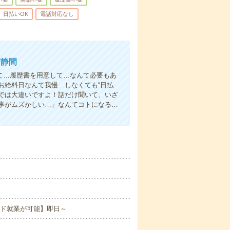
日払いOK
電話対応なし
市静間
て…履歴書を用意して…なんて必要もあ
お給料日なんて我慢…しなくても“日払
い”では大違いですよ！話だけ聞いて、いざ
事がムズかしい…」なんてコトになる…
ード就業が可能】即日～