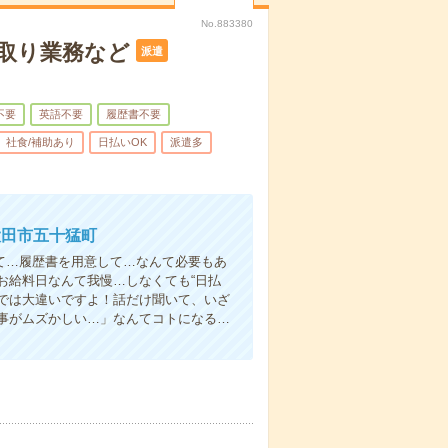
No.883380
取り業務など
派遣
不要
英語不要
履歴書不要
社食/補助あり
日払いOK
派遣多
大田市五十猛町
て…履歴書を用意して…なんて必要もあ
お給料日なんて我慢…しなくても“日払
い”では大違いですよ！話だけ聞いて、いざ
事がムズかしい…」なんてコトになる…