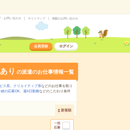
プ・お問い合わせ
サイトマップ
掲載のお問い合わせ
会員登録
ログイン
給あり
の派遣のお仕事情報一覧
ビス系
、
クリエイティブ系
などのお仕事を取り
緒の応募OK
、
週4日勤務
などのこだわり条件
新着順
一括
応募