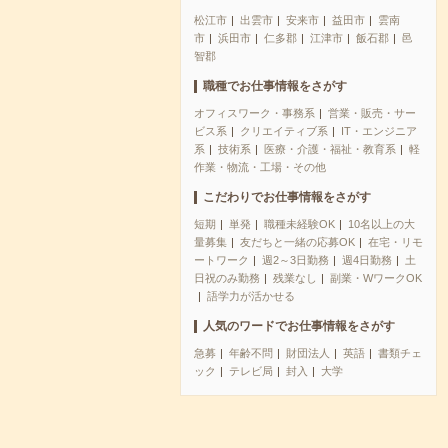
松江市
出雲市
安来市
益田市
雲南
市
浜田市
仁多郡
江津市
飯石郡
邑
智郡
職種でお仕事情報をさがす
オフィスワーク・事務系
営業・販売・サー
ビス系
クリエイティブ系
IT・エンジニア
系
技術系
医療・介護・福祉・教育系
軽
作業・物流・工場・その他
こだわりでお仕事情報をさがす
短期
単発
職種未経験OK
10名以上の大
量募集
友だちと一緒の応募OK
在宅・リモ
ートワーク
週2～3日勤務
週4日勤務
土
日祝のみ勤務
残業なし
副業・WワークOK
語学力が活かせる
人気のワードでお仕事情報をさがす
急募
年齢不問
財団法人
英語
書類チェ
ック
テレビ局
封入
大学