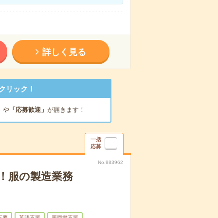
詳しく見る
クリック！
」
や
「応募歓迎」
が届きます！
一括
応募
No.883962
！服の製造業務
不要
英語不要
履歴書不要