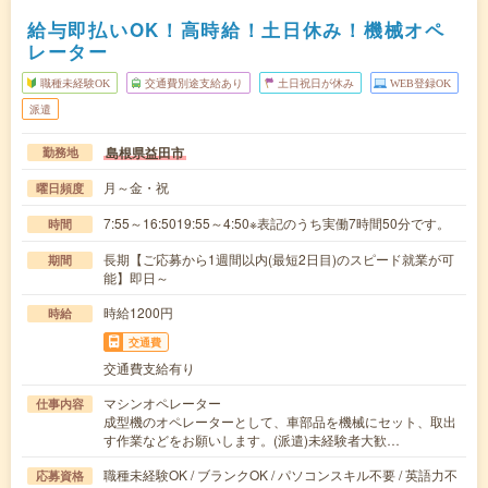
給与即払いOK！高時給！土日休み！機械オペ
レーター
職種未経験OK
交通費別途支給あり
土日祝日が休み
WEB登録OK
派遣
島根県益田市
勤務地
月～金・祝
曜日頻度
7:55～16:5019:55～4:50※表記のうち実働7時間50分です。
時間
長期【ご応募から1週間以内(最短2日目)のスピード就業が可
期間
能】即日～
時給1200円
時給
交通費
交通費支給有り
マシンオペレーター
仕事内容
成型機のオペレーターとして、車部品を機械にセット、取出
す作業などをお願いします。(派遣)未経験者大歓…
職種未経験OK / ブランクOK / パソコンスキル不要 / 英語力不
応募資格