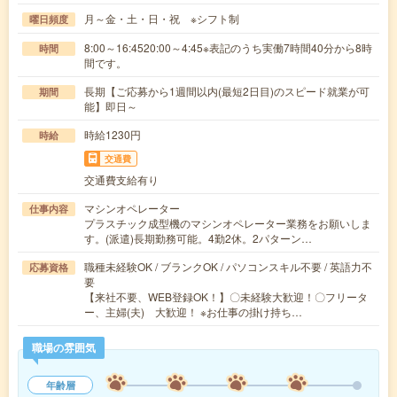
月～金・土・日・祝 ※シフト制
曜日頻度
8:00～16:4520:00～4:45※表記のうち実働7時間40分から8時
時間
間です。
長期【ご応募から1週間以内(最短2日目)のスピード就業が可
期間
能】即日～
時給1230円
時給
交通費
交通費支給有り
マシンオペレーター
仕事内容
プラスチック成型機のマシンオペレーター業務をお願いしま
す。(派遣)長期勤務可能。4勤2休。2パターン…
職種未経験OK / ブランクOK / パソコンスキル不要 / 英語力不
応募資格
要
【来社不要、WEB登録OK！】〇未経験大歓迎！〇フリータ
ー、主婦(夫) 大歓迎！ ※お仕事の掛け持ち…
職場の雰囲気
年齢層