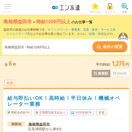
メニュー
気になる!
ログイン
検索
島根県益田市
×
時給1200円以上
のお仕事一覧
益田市の派遣のお仕事情報です。
オフィスワーク・事務系
、
営業・販売・サービス系
、
クリエイティブ系
などのお仕事を取り揃えています。さらに、
短期
・
単発
などの期
間や、
職種未経験OK
などのこだわり条件で絞り込んでいただけます。
条件の変更
島根県益田市 / 時給1200円以上
6
1,275
全
件
平均時給:
円
時給順
新着順
未読
給与即払いOK！高時給！平日休み！機械オペ
レーター業務
職種未経験OK
交通費別途支給あり
WEB登録OK
派遣
島根県益田市
勤務地
石見津田駅から車4分