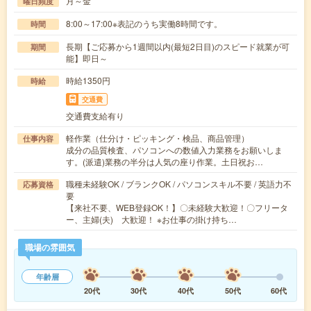
月～金
曜日頻度
8:00～17:00※表記のうち実働8時間です。
時間
長期【ご応募から1週間以内(最短2日目)のスピード就業が可
期間
能】即日～
時給1350円
時給
交通費
交通費支給有り
軽作業（仕分け・ピッキング・検品、商品管理）
仕事内容
成分の品質検査、パソコンへの数値入力業務をお願いしま
す。(派遣)業務の半分は人気の座り作業。土日祝お…
職種未経験OK / ブランクOK / パソコンスキル不要 / 英語力不
応募資格
要
【来社不要、WEB登録OK！】〇未経験大歓迎！〇フリータ
ー、主婦(夫) 大歓迎！ ※お仕事の掛け持ち…
職場の雰囲気
年齢層
20代
30代
40代
50代
60代