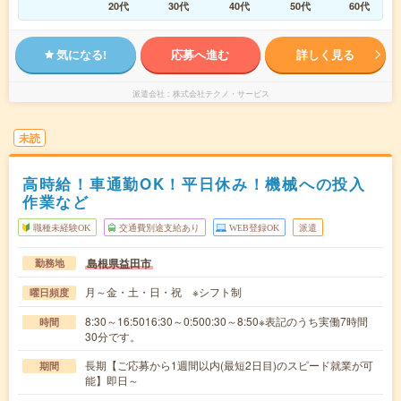
20代
30代
40代
50代
60代
気になる!
応募へ進む
詳しく見る
派遣会社
株式会社テクノ・サービス
未読
高時給！車通勤OK！平日休み！機械への投入
作業など
職種未経験OK
交通費別途支給あり
WEB登録OK
派遣
島根県益田市
勤務地
月～金・土・日・祝 ※シフト制
曜日頻度
8:30～16:5016:30～0:500:30～8:50※表記のうち実働7時間
時間
30分です。
長期【ご応募から1週間以内(最短2日目)のスピード就業が可
期間
能】即日～