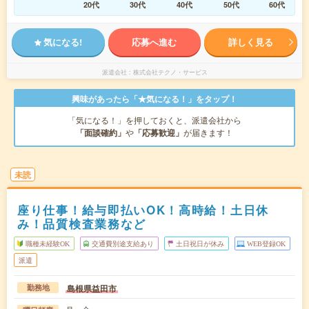
20代
30代
40代
50代
60代
気になる!
応募へ進む
詳しく見る
派遣会社
株式会社テクノ・サービス
興味があったら「★気になる！」をタップ！
「気になる！」を押しておくと、派遣会社から
「面談確約」
や
「応募歓迎」
が届きます！
未読
座り仕事！給与即払いOK！高時給！土日休
み！品質検査業務など
職種未経験OK
交通費別途支給あり
土日祝日が休み
WEB登録OK
派遣
島根県益田市
勤務地