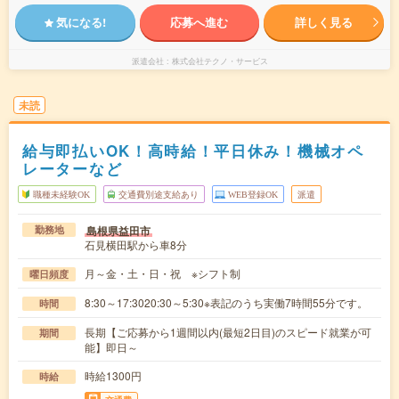
気になる!
応募へ進む
詳しく見る
派遣会社
株式会社テクノ・サービス
未読
給与即払いOK！高時給！平日休み！機械オペ
レーターなど
職種未経験OK
交通費別途支給あり
WEB登録OK
派遣
島根県益田市
勤務地
石見横田駅から車8分
月～金・土・日・祝 ※シフト制
曜日頻度
8:30～17:3020:30～5:30※表記のうち実働7時間55分です。
時間
長期【ご応募から1週間以内(最短2日目)のスピード就業が可
期間
能】即日～
時給1300円
時給