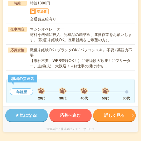
時給1300円
時給
交通費
交通費支給有り
マシンオペレーター
仕事内容
材料を機械に投入、完成品の箱詰め、運搬作業をお願いしま
す。(派遣)未経験OK。長期就業をご希望の方に…
職種未経験OK / ブランクOK / パソコンスキル不要 / 英語力不
応募資格
要
【来社不要、WEB登録OK！】〇未経験大歓迎！〇フリータ
ー、主婦(夫) 大歓迎！ ※お仕事の掛け持ち…
職場の雰囲気
年齢層
20代
30代
40代
50代
60代
気になる!
応募へ進む
詳しく見る
派遣会社
株式会社テクノ・サービス