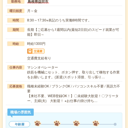
島根県益田市
勤務地
月～金
曜日頻度
8:30～17:30※表記のうち実働8時間です。
時間
長期【ご応募から1週間以内(最短2日目)のスピード就業が可
期間
能】即日～
時給1300円
時給
交通費
交通費支給有り
マシンオペレーター
仕事内容
鉄筋を機械にセット、ボタン押す、取り出して梱包する作業
をお願いします。(派遣)スポット溶接、引っ張り…
職種未経験OK / ブランクOK / パソコンスキル不要 / 英語力不
応募資格
要
【来社不要、WEB登録OK！】〇未経験大歓迎！〇フリータ
ー、主婦(夫) 大歓迎！ ※お仕事の掛け持ち…
職場の雰囲気
年齢層