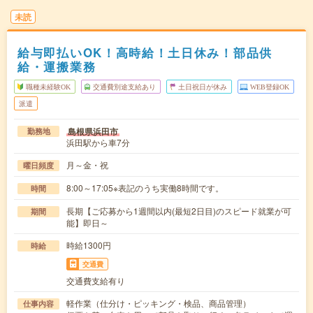
未読
給与即払いOK！高時給！土日休み！部品供
給・運搬業務
職種未経験OK
交通費別途支給あり
土日祝日が休み
WEB登録OK
派遣
島根県浜田市
勤務地
浜田駅から車7分
月～金・祝
曜日頻度
8:00～17:05※表記のうち実働8時間です。
時間
長期【ご応募から1週間以内(最短2日目)のスピード就業が可
期間
能】即日～
時給1300円
時給
交通費
交通費支給有り
軽作業（仕分け・ピッキング・検品、商品管理）
仕事内容