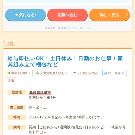
気になる!
応募へ進む
詳しく見る
派遣会社
株式会社テクノ・サービス
未読
給与即払いOK！土日休み！日勤のお仕事！家
具組み立て梱包など
職種未経験OK
交通費別途支給あり
土日祝日が休み
WEB登録OK
派遣
島根県浜田市
勤務地
周布駅から車4分
月～金・土
曜日頻度
8:30～17:20※表記のうち実働7時間50分です。
時間
長期【ご応募から1週間以内(最短2日目)のスピード就業が可
期間
能】即日～