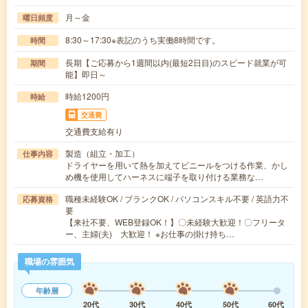
月～金
曜日頻度
8:30～17:30※表記のうち実働8時間です。
時間
長期【ご応募から1週間以内(最短2日目)のスピード就業が可
期間
能】即日～
時給1200円
時給
交通費
交通費支給有り
製造（組立・加工）
仕事内容
ドライヤーを用いて熱を加えてビニールをつける作業、かし
め機を使用してハーネスに端子を取り付ける業務な…
職種未経験OK / ブランクOK / パソコンスキル不要 / 英語力不
応募資格
要
【来社不要、WEB登録OK！】〇未経験大歓迎！〇フリータ
ー、主婦(夫) 大歓迎！ ※お仕事の掛け持ち…
職場の雰囲気
年齢層
20代
30代
40代
50代
60代