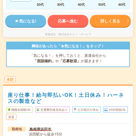
20代
30代
40代
50代
60代
気になる!
応募へ進む
詳しく見る
派遣会社
株式会社テクノ・サービス
興味があったら「★気になる！」をタップ！
「気になる！」を押しておくと、派遣会社から
「面談確約」
や
「応募歓迎」
が届きます！
未読
座り仕事！給与即払いOK！土日休み！ハーネ
スの製造など
職種未経験OK
交通費別途支給あり
土日祝日が休み
WEB登録OK
派遣
島根県浜田市
勤務地
浜田駅から徒歩15分