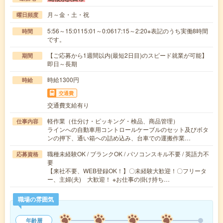
月～金・土・祝
曜日頻度
5:56～15:0115:01～0:0617:15～2:20※表記のうち実働8時間
時間
です。
【ご応募から1週間以内(最短2日目)のスピード就業が可能】
期間
即日～長期
時給1300円
時給
交通費
交通費支給有り
軽作業（仕分け・ピッキング・検品、商品管理）
仕事内容
ラインへの自動車用コントロールケーブルのセット及びボタ
ンの押下、通い箱への詰め込み、台車での運搬作業…
職種未経験OK / ブランクOK / パソコンスキル不要 / 英語力不
応募資格
要
【来社不要、WEB登録OK！】〇未経験大歓迎！〇フリータ
ー、主婦(夫) 大歓迎！ ※お仕事の掛け持ち…
職場の雰囲気
年齢層