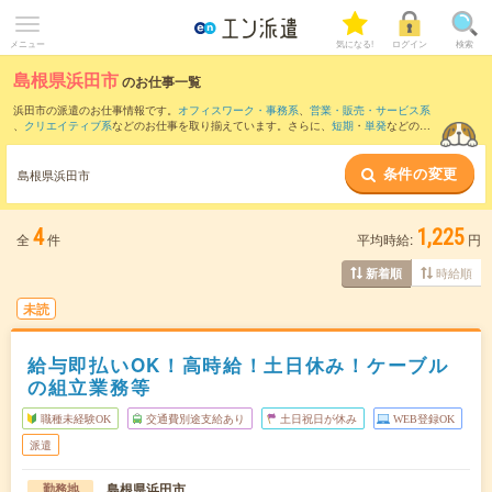
メニュー
気になる!
ログイン
検索
島根県浜田市
のお仕事一覧
浜田市の派遣のお仕事情報です。
オフィスワーク・事務系
、
営業・販売・サービス系
、
クリエイティブ系
などのお仕事を取り揃えています。さらに、
短期
・
単発
などの期
間や、
職種未経験OK
などのこだわり条件で絞り込んでいただけます。
条件の変更
島根県浜田市
4
1,225
全
件
平均時給:
円
時給順
新着順
未読
給与即払いOK！高時給！土日休み！ケーブル
の組立業務等
職種未経験OK
交通費別途支給あり
土日祝日が休み
WEB登録OK
派遣
島根県浜田市
勤務地