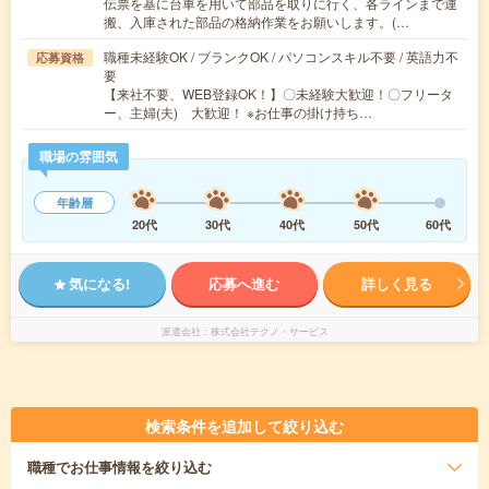
伝票を基に台車を用いて部品を取りに行く、各ラインまで運
搬、入庫された部品の格納作業をお願いします。(…
職種未経験OK / ブランクOK / パソコンスキル不要 / 英語力不
応募資格
要
【来社不要、WEB登録OK！】〇未経験大歓迎！〇フリータ
ー、主婦(夫) 大歓迎！ ※お仕事の掛け持ち…
職場の雰囲気
年齢層
20代
30代
40代
50代
60代
気になる!
応募へ進む
詳しく見る
派遣会社
株式会社テクノ・サービス
検索条件を追加して絞り込む
職種
でお仕事情報を絞り込む