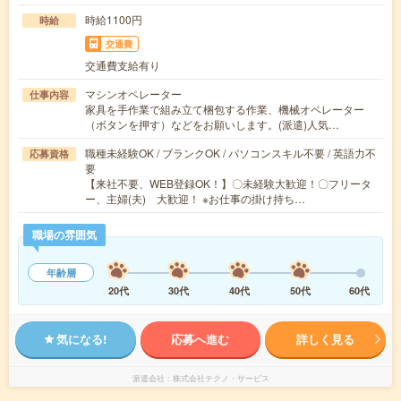
時給1100円
時給
交通費
交通費支給有り
マシンオペレーター
仕事内容
家具を手作業で組み立て梱包する作業、機械オペレーター
（ボタンを押す）などをお願いします。(派遣)人気…
職種未経験OK / ブランクOK / パソコンスキル不要 / 英語力不
応募資格
要
【来社不要、WEB登録OK！】〇未経験大歓迎！〇フリータ
ー、主婦(夫) 大歓迎！ ※お仕事の掛け持ち…
職場の雰囲気
年齢層
20代
30代
40代
50代
60代
気になる!
応募へ進む
詳しく見る
派遣会社
株式会社テクノ・サービス