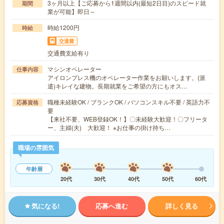
3ヶ月以上【ご応募から1週間以内(最短2日目)のスピード就
期間
業が可能】即日～
時給1200円
時給
交通費
交通費支給有り
マシンオペレーター
仕事内容
アイロンプレス機のオペレーター作業をお願いします。(派
遣)キレイな建物。長期就業をご希望の方にもオス…
職種未経験OK / ブランクOK / パソコンスキル不要 / 英語力不
応募資格
要
【来社不要、WEB登録OK！】〇未経験大歓迎！〇フリータ
ー、主婦(夫) 大歓迎！ ※お仕事の掛け持ち…
職場の雰囲気
年齢層
20代
30代
40代
50代
60代
気になる!
応募へ進む
詳しく見る