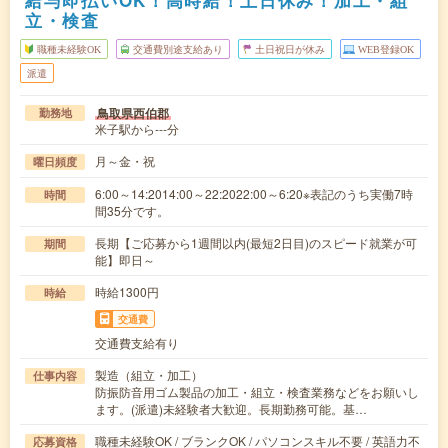
立・検査
職種未経験OK
交通費別途支給あり
土日祝日が休み
WEB登録OK
派遣
鳥取県西伯郡
勤務地
米子駅から---分
月～金・祝
曜日頻度
6:00～14:2014:00～22:2022:00～6:20※表記のうち実働7時
時間
間35分です。
長期【ご応募から1週間以内(最短2日目)のスピード就業が可
期間
能】即日～
時給1300円
時給
交通費
交通費支給有り
製造（組立・加工）
仕事内容
防振防音用ゴム製品の加工・組立・検査業務などをお願いし
ます。(派遣)未経験者大歓迎。長期勤務可能。基…
職種未経験OK / ブランクOK / パソコンスキル不要 / 英語力不
応募資格