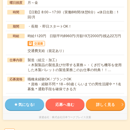
月～金
曜日頻度
【日勤】8:00～17:00（実働8時間/休憩6分）※休日出勤：1
時間
回/月
・長期 ・即日スタートOK！
期間
時給1120円 日額平均8960円/月額19万2000円/残込22万円
時給
交通費
交通費支給（規定あり）
製造（組立・加工）
仕事内容
＜木製製品の製造及び付帯する業務＞・くぎ打ち機等を使用
した木製パレットの製造業務このお仕事の特典！！…
職種未経験OK / ブランクOK
応募資格
＊資格・経験不問＊18～60歳くらいまでの男性活躍中＊1名
募集＊通勤手段を確保できる方
気になる!
応募へ進む
詳しく見る
派遣会社
株式会社日本ワークプレイス京葉