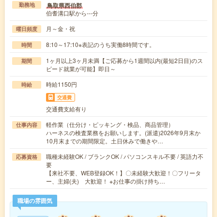
鳥取県西伯郡
勤務地
伯耆溝口駅から---分
月～金・祝
曜日頻度
8:10～17:10※表記のうち実働8時間です。
時間
1ヶ月以上3ヶ月未満【ご応募から1週間以内(最短2日目)のス
期間
ピード就業が可能】即日～
時給1150円
時給
交通費
交通費支給有り
軽作業（仕分け・ピッキング・検品、商品管理）
仕事内容
ハーネスの検査業務をお願いします。(派遣)2026年9月末か
10月末までの期間限定。土日休みで働きや…
職種未経験OK / ブランクOK / パソコンスキル不要 / 英語力不
応募資格
要
【来社不要、WEB登録OK！】〇未経験大歓迎！〇フリータ
ー、主婦(夫) 大歓迎！ ※お仕事の掛け持ち…
職場の雰囲気