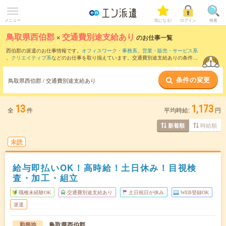
メニュー
気になる!
ログイン
検索
鳥取県西伯郡
×
交通費別途支給あり
のお仕事一覧
西伯郡の派遣のお仕事情報です。
オフィスワーク・事務系
、
営業・販売・サービス系
、
クリエイティブ系
などのお仕事を取り揃えています。交通費別途支給ありの条件の
他に、
職種未経験OK
、
友だちと一緒の応募OK
、
週4日勤務
などのこだわり条件も取り
揃えています。
条件の変更
鳥取県西伯郡 / 交通費別途支給あり
13
1,173
全
件
平均時給:
円
時給順
新着順
未読
給与即払いOK！高時給！土日休み！目視検
査・加工・組立
職種未経験OK
交通費別途支給あり
土日祝日が休み
WEB登録OK
派遣
鳥取県西伯郡
勤務地