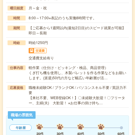
月～金・祝
曜日頻度
8:00～17:00※表記のうち実働8時間です。
時間
【ご応募から1週間以内(最短2日目)のスピード就業が可能】
期間
即日～長期
時給1250円
時給
交通費
交通費支給有り
軽作業（仕分け・ピッキング・検品、商品管理）
仕事内容
くぎ打ち機を使用し、木製パレットを作る作業などをお願い
します。(派遣)50代の方など幅広い年齢層が活…
職種未経験OK / ブランクOK / パソコンスキル不要 / 英語力不
応募資格
要
【来社不要、WEB登録OK！】〇未経験大歓迎！〇フリータ
ー、主婦(夫) 大歓迎！ ※お仕事の掛け持ち…
職場の雰囲気
年齢層
20代
30代
40代
50代
60代