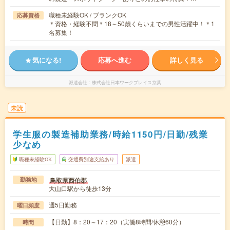
職種未経験OK / ブランクOK
応募資格
＊資格・経験不問＊18～50歳くらいまでの男性活躍中！＊1
名募集！
気になる!
応募へ進む
詳しく見る
派遣会社
株式会社日本ワークプレイス京葉
未読
学生服の製造補助業務/時給1150円/日勤/残業
少なめ
職種未経験OK
交通費別途支給あり
派遣
鳥取県西伯郡
勤務地
大山口駅から徒歩13分
週5日勤務
曜日頻度
【日勤】8：20～17：20（実働8時間/休憩60分）
時間