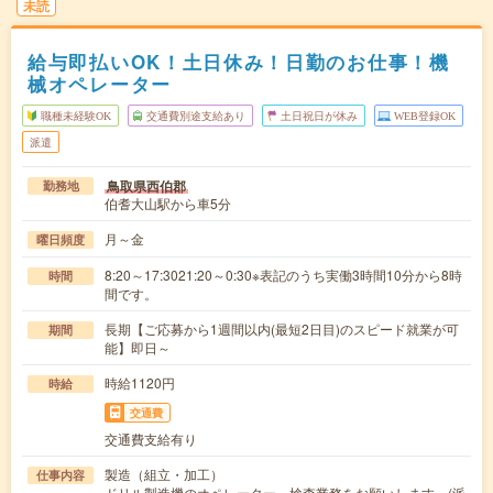
未読
給与即払いOK！土日休み！日勤のお仕事！機
械オペレーター
職種未経験OK
交通費別途支給あり
土日祝日が休み
WEB登録OK
派遣
鳥取県西伯郡
勤務地
伯耆大山駅から車5分
月～金
曜日頻度
8:20～17:3021:20～0:30※表記のうち実働3時間10分から8時
時間
間です。
長期【ご応募から1週間以内(最短2日目)のスピード就業が可
期間
能】即日～
時給1120円
時給
交通費
交通費支給有り
製造（組立・加工）
仕事内容
ドリル製造機のオペレーター、検査業務をお願いします。(派