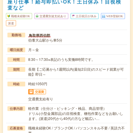
座り仕事！給与即払いOK！土日休み！目視検
査など
職種未経験OK
交通費別途支給あり
土日祝日が休み
WEB登録OK
派遣
鳥取県西伯郡
勤務地
伯耆大山駅から車5分
月～金
曜日頻度
8:30～17:30※表記のうち実働8時間です。
時間
長期【ご応募から1週間以内(最短2日目)のスピード就業が可
期間
能】即日～
時給1050円
時給
交通費
交通費支給有り
軽作業（仕分け・ピッキング・検品、商品管理）
仕事内容
ドリル(小型金属部品)の目視検査、梱包作業などをお願いし
ます。(派遣)20代から40代の方など幅広い…
職種未経験OK / ブランクOK / パソコンスキル不要 / 英語力不
応募資格
要