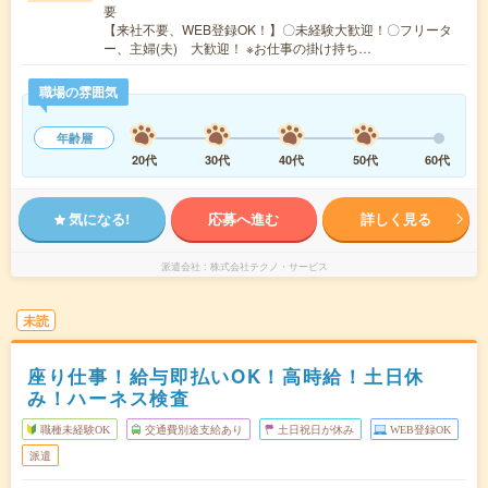
要
【来社不要、WEB登録OK！】〇未経験大歓迎！〇フリータ
ー、主婦(夫) 大歓迎！ ※お仕事の掛け持ち…
職場の雰囲気
年齢層
20代
30代
40代
50代
60代
気になる!
応募へ進む
詳しく見る
派遣会社
株式会社テクノ・サービス
未読
座り仕事！給与即払いOK！高時給！土日休
み！ハーネス検査
職種未経験OK
交通費別途支給あり
土日祝日が休み
WEB登録OK
派遣