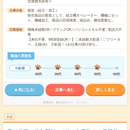
交通費支給有り
製造（組立・加工）
仕事内容
衛生製品の製造として、組立機オペレーター、機械にセッ
ト、機械加工、製品の目視検査、箱詰め、梱包業務な…
職種未経験OK / ブランクOK / パソコンスキル不要 / 英語力不
応募資格
要
【来社不要、WEB登録OK！】〇未経験大歓迎！〇フリータ
ー、主婦(夫) 大歓迎！ ※お仕事の掛け持ち…
職場の雰囲気
年齢層
20代
30代
40代
50代
60代
気になる!
応募へ進む
詳しく見る
派遣会社
株式会社テクノ・サービス
未読