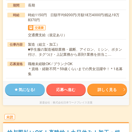
長期
期間
時給1150円 日額平均9200円/月額18万4000円/残込19万
時給
8370円
交通費
交通費支給（規定あり）
製造（組立・加工）
仕事内容
■学生服の製造補助業務・裁断、アイロン、ミシン、ボタン
付け、タグつけ・上記業務から原則1業務を担当こ…
職種未経験OK / ブランクOK
応募資格
＊資格・経験不問＊59歳くらいまでの男女活躍中！＊1名募
集
気になる!
応募へ進む
詳しく見る
派遣会社
株式会社日本ワークプレイス京葉
未読
給与即払いOK！高時給！土日休み！加工・組