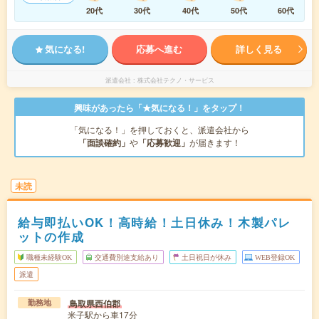
20代
30代
40代
50代
60代
気になる!
応募へ進む
詳しく見る
派遣会社
株式会社テクノ・サービス
興味があったら「★気になる！」をタップ！
「気になる！」を押しておくと、派遣会社から
「面談確約」
や
「応募歓迎」
が届きます！
未読
給与即払いOK！高時給！土日休み！木製パレ
ットの作成
職種未経験OK
交通費別途支給あり
土日祝日が休み
WEB登録OK
派遣
鳥取県西伯郡
勤務地
米子駅から車17分