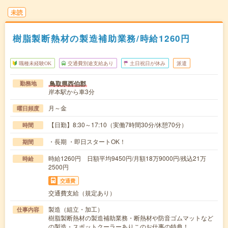
未読
樹脂製断熱材の製造補助業務/時給1260円
職種未経験OK
交通費別途支給あり
土日祝日が休み
派遣
鳥取県西伯郡
勤務地
岸本駅から車3分
月～金
曜日頻度
【日勤】8:30～17:10（実働7時間30分/休憩70分）
時間
・長期 ・即日スタートOK！
期間
時給1260円 日額平均9450円/月額18万9000円/残込21万
時給
2500円
交通費
交通費支給（規定あり）
製造（組立・加工）
仕事内容
樹脂製断熱材の製造補助業務・断熱材や防音ゴムマットなど
の製造・スポットクーラーありこのお仕事の特典！…