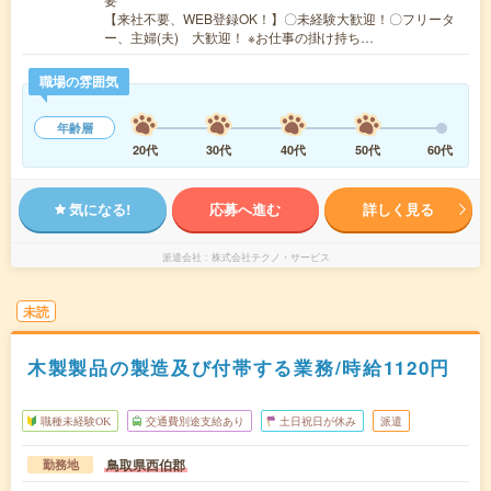
【来社不要、WEB登録OK！】〇未経験大歓迎！〇フリータ
ー、主婦(夫) 大歓迎！ ※お仕事の掛け持ち…
職場の雰囲気
年齢層
20代
30代
40代
50代
60代
気になる!
応募へ進む
詳しく見る
派遣会社
株式会社テクノ・サービス
未読
木製製品の製造及び付帯する業務/時給1120円
職種未経験OK
交通費別途支給あり
土日祝日が休み
派遣
鳥取県西伯郡
勤務地