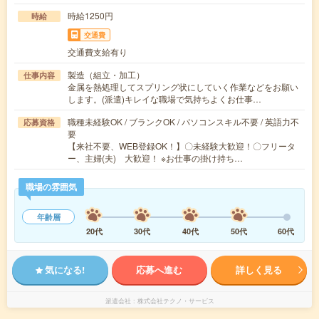
時給1250円
時給
交通費
交通費支給有り
製造（組立・加工）
仕事内容
金属を熱処理してスプリング状にしていく作業などをお願い
します。(派遣)キレイな職場で気持ちよくお仕事…
職種未経験OK / ブランクOK / パソコンスキル不要 / 英語力不
応募資格
要
【来社不要、WEB登録OK！】〇未経験大歓迎！〇フリータ
ー、主婦(夫) 大歓迎！ ※お仕事の掛け持ち…
職場の雰囲気
年齢層
20代
30代
40代
50代
60代
気になる!
応募へ進む
詳しく見る
派遣会社
株式会社テクノ・サービス