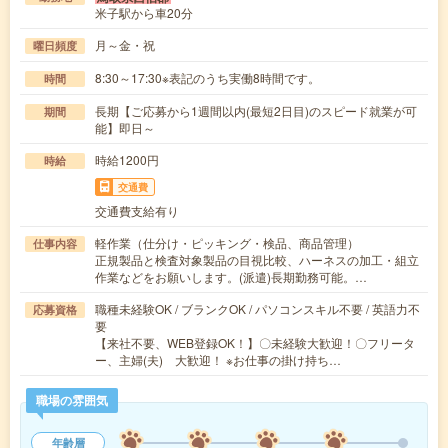
米子駅から車20分
月～金・祝
曜日頻度
8:30～17:30※表記のうち実働8時間です。
時間
長期【ご応募から1週間以内(最短2日目)のスピード就業が可
期間
能】即日～
時給1200円
時給
交通費
交通費支給有り
軽作業（仕分け・ピッキング・検品、商品管理）
仕事内容
正規製品と検査対象製品の目視比較、ハーネスの加工・組立
作業などをお願いします。(派遣)長期勤務可能。…
職種未経験OK / ブランクOK / パソコンスキル不要 / 英語力不
応募資格
要
【来社不要、WEB登録OK！】〇未経験大歓迎！〇フリータ
ー、主婦(夫) 大歓迎！ ※お仕事の掛け持ち…
職場の雰囲気
年齢層