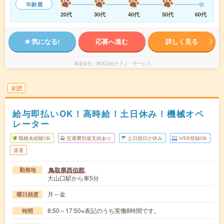
年齢層
20代
30代
40代
50代
60代
気になる!
応募へ進む
詳しく見る
派遣会社
株式会社テクノ・サービス
未読
給与即払いOK！高時給！土日休み！機械オペ
レーター
職種未経験OK
交通費別途支給あり
土日祝日が休み
WEB登録OK
派遣
鳥取県西伯郡
勤務地
大山口駅から車5分
月～金
曜日頻度
8:50～17:50※表記のうち実働8時間です。
時間