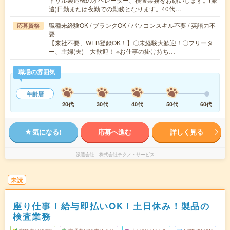
遣)日勤または夜勤での勤務となります。40代…
職種未経験OK / ブランクOK / パソコンスキル不要 / 英語力不
応募資格
要
【来社不要、WEB登録OK！】〇未経験大歓迎！〇フリータ
ー、主婦(夫) 大歓迎！ ※お仕事の掛け持ち…
職場の雰囲気
年齢層
20代
30代
40代
50代
60代
気になる!
応募へ進む
詳しく見る
派遣会社
株式会社テクノ・サービス
未読
座り仕事！給与即払いOK！土日休み！製品の
検査業務