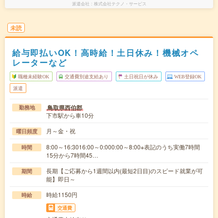
派遣会社
株式会社テクノ・サービス
未読
給与即払いOK！高時給！土日休み！機械オペ
レーターなど
職種未経験OK
交通費別途支給あり
土日祝日が休み
WEB登録OK
派遣
鳥取県西伯郡
勤務地
下市駅から車10分
月～金・祝
曜日頻度
8:00～16:3016:00～0:000:00～8:00※表記のうち実働7時間
時間
15分から7時間45…
長期【ご応募から1週間以内(最短2日目)のスピード就業が可
期間
能】即日～
時給1150円
時給
交通費