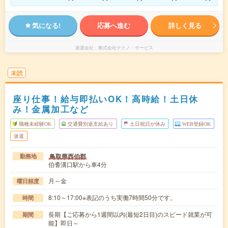
気になる!
応募へ進む
詳しく見る
派遣会社
株式会社テクノ・サービス
未読
座り仕事！給与即払いOK！高時給！土日休
み！金属加工など
職種未経験OK
交通費別途支給あり
土日祝日が休み
WEB登録OK
派遣
鳥取県西伯郡
勤務地
伯耆溝口駅から車4分
月～金
曜日頻度
8:10～17:00※表記のうち実働7時間50分です。
時間
長期【ご応募から1週間以内(最短2日目)のスピード就業が可
期間
能】即日～