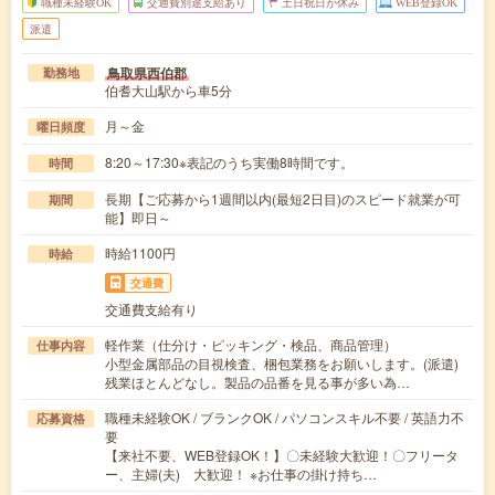
職種未経験OK
交通費別途支給あり
土日祝日が休み
WEB登録OK
派遣
鳥取県西伯郡
勤務地
伯耆大山駅から車5分
月～金
曜日頻度
8:20～17:30※表記のうち実働8時間です。
時間
長期【ご応募から1週間以内(最短2日目)のスピード就業が可
期間
能】即日～
時給1100円
時給
交通費
交通費支給有り
軽作業（仕分け・ピッキング・検品、商品管理）
仕事内容
小型金属部品の目視検査、梱包業務をお願いします。(派遣)
残業ほとんどなし。製品の品番を見る事が多い為…
職種未経験OK / ブランクOK / パソコンスキル不要 / 英語力不
応募資格
要
【来社不要、WEB登録OK！】〇未経験大歓迎！〇フリータ
ー、主婦(夫) 大歓迎！ ※お仕事の掛け持ち…