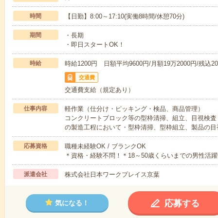
時間
【日勤】8:00～17:10(実働8時間/休憩70分)
期間
・長期
・即日スタートOK！
時給
時給1200円 日額平均9600円/月額19万2000円/残込20
交通費
交通費支給（規定あり）
仕事内容
軽作業（仕分け・ピッキング・検品、商品管理）
コンクリートブロック等の型枠清掃、組立、目視検査
の製造工程において・型枠清掃、型枠組立、製品の目
応募資格
職種未経験OK / ブランクOK
＊資格・経験不問！＊18～50歳くらいまでの男性活躍
派遣会社
株式会社日本ワークプレイス京葉
応募する
気になる！