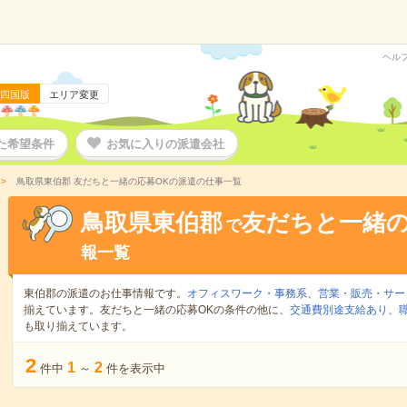
ヘル
四国版
エリア変更
た希望条件
お気に入りの派遣会社
鳥取県東伯郡 友だちと一緒の応募OKの派遣の仕事一覧
鳥取県東伯郡
友だちと一緒の
で
報一覧
東伯郡の派遣のお仕事情報です。
オフィスワーク・事務系
、
営業・販売・サー
揃えています。友だちと一緒の応募OKの条件の他に、
交通費別途支給あり
、
も取り揃えています。
2
1
2
件中
～
件を表示中