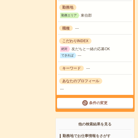
勤務地
東伯郡
勤務エリア
職種
---
こだわりINDEX
友だちと一緒の応募OK
絶対
---
できれば
キーワード
---
あなたのプロフィール
---
条件の変更
他の検索結果を見る
勤務地でお仕事情報をさがす