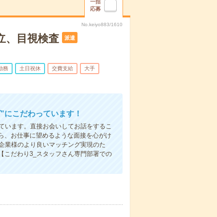
一括
応募
No.keiyo883/1610
立、目視検査
派遣
勤務
土日祝休
交費支給
大手
"にこだわっています！
しています。直接お会いしてお話をするこ
ら、お仕事に望めるような面接を心がけ
先企業様のより良いマッチング実現のた
【こだわり3_スタッフさん専門部署での