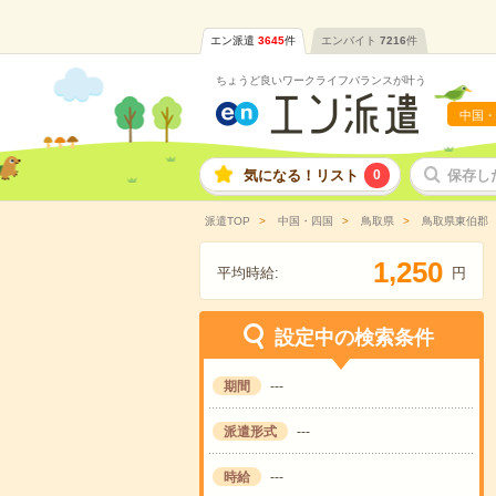
エン派遣
3645
件
エンバイト
7216
件
ちょうど良いワークライフバランスが叶う
中国・
気になる！リスト
0
保存し
派遣TOP
中国・四国
鳥取県
鳥取県東伯郡
,
1
2
5
0
平均時給:
円
設定中の検索条件
期間
---
派遣形式
---
時給
---