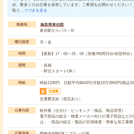
め、数多くのお仕事を保有しています。ご希望をお聞かせください！
取り…
つづきを見る
勤務地
鳥取県東伯郡
倉吉駅からバス---分
曜日頻度
月～金
時間
【夜勤】17：00～25：00（実働7時間15分/休憩45分
期間
・長期
・即日スタートOK！
時給
時給1330円 日額平均9643円/月額19万2850円/残込20
交通費
交通費支給（規定あり）
仕事内容
軽作業（仕分け・ピッキング・検品、商品管理）
電子部品の組立・検査メーカー向けの電子部品などの
は…・部品の組立・製品の目視検査・簡単な加工業務
応募資格
職種未経験OK / ブランクOK