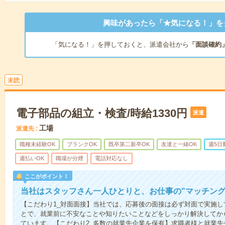
興味があったら「★気になる！」を
「気になる！」を押しておくと、派遣会社から
「面談確約
未読
電子部品の組立・検査/時給1330円
派遣
工場
派遣先
職種未経験OK
ブランクOK
既卒第二新卒OK
友達と一緒OK
週5日
週払いOK
職場が分煙
電話対応なし
ここがポイント！
当社はスタッフさん一人ひとりと、お仕事の"マッチング
【こだわり1_対面面接】当社では、応募後の面接は必ず対面で実施
とで、就業前に不安なことや知りたいことなどをしっかり解決してか
ています。【こだわり2_多数の就業先企業を保有】求職者様と就業