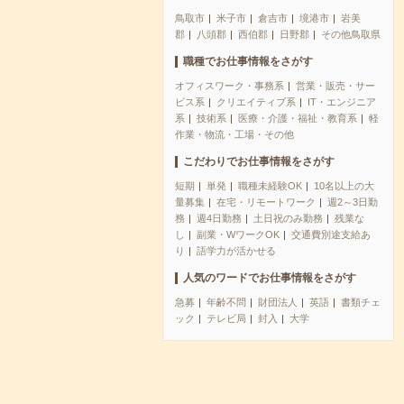
鳥取市
米子市
倉吉市
境港市
岩美
郡
八頭郡
西伯郡
日野郡
その他鳥取県
職種でお仕事情報をさがす
オフィスワーク・事務系
営業・販売・サー
ビス系
クリエイティブ系
IT・エンジニア
系
技術系
医療・介護・福祉・教育系
軽
作業・物流・工場・その他
こだわりでお仕事情報をさがす
短期
単発
職種未経験OK
10名以上の大
量募集
在宅・リモートワーク
週2～3日勤
務
週4日勤務
土日祝のみ勤務
残業な
し
副業・WワークOK
交通費別途支給あ
り
語学力が活かせる
人気のワードでお仕事情報をさがす
急募
年齢不問
財団法人
英語
書類チェ
ック
テレビ局
封入
大学