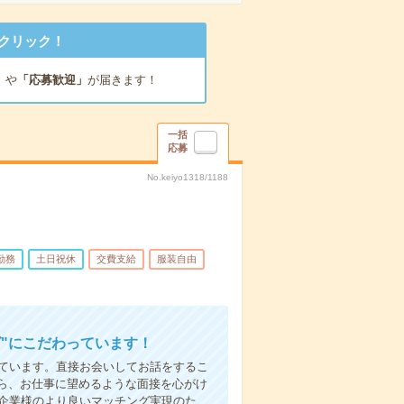
クリック！
」
や
「応募歓迎」
が届きます！
一括
応募
No.keiyo1318/1188
勤務
土日祝休
交費支給
服装自由
"にこだわっています！
しています。直接お会いしてお話をするこ
ら、お仕事に望めるような面接を心がけ
先企業様のより良いマッチング実現のた