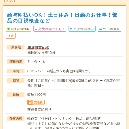
未読
給与即払いOK！土日休み！日勤のお仕事！部
品の目視検査など
職種未経験OK
交通費別途支給あり
土日祝日が休み
WEB登録OK
派遣
鳥取県東伯郡
勤務地
由良駅から車15分
月～金・祝
曜日頻度
8:15～17:00※表記のうち実働8時間です。
時間
長期【ご応募から1週間以内(最短2日目)のスピード就業が可
期間
能】即日～
時給1100円
時給
交通費
交通費支給有り
軽作業（仕分け・ピッキング・検品、商品管理）
仕事内容
部品（ネジ）に傷がないかどうかの目視検査業務などをお願
いします。(派遣)40代の方々など幅広く活躍中…