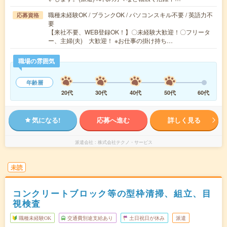
職種未経験OK / ブランクOK / パソコンスキル不要 / 英語力不
応募資格
要
【来社不要、WEB登録OK！】〇未経験大歓迎！〇フリータ
ー、主婦(夫) 大歓迎！ ※お仕事の掛け持ち…
職場の雰囲気
年齢層
20代
30代
40代
50代
60代
気になる!
応募へ進む
詳しく見る
派遣会社
株式会社テクノ・サービス
未読
コンクリートブロック等の型枠清掃、組立、目
視検査
職種未経験OK
交通費別途支給あり
土日祝日が休み
派遣