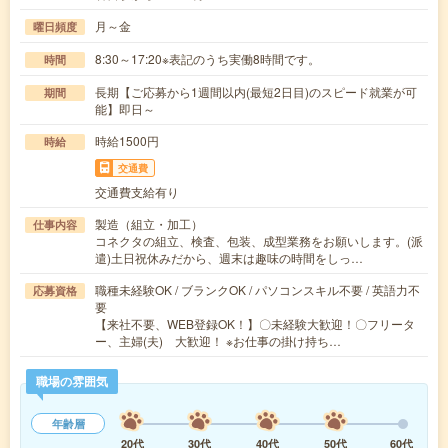
月～金
曜日頻度
8:30～17:20※表記のうち実働8時間です。
時間
長期【ご応募から1週間以内(最短2日目)のスピード就業が可
期間
能】即日～
時給1500円
時給
交通費
交通費支給有り
製造（組立・加工）
仕事内容
コネクタの組立、検査、包装、成型業務をお願いします。(派
遣)土日祝休みだから、週末は趣味の時間をしっ…
職種未経験OK / ブランクOK / パソコンスキル不要 / 英語力不
応募資格
要
【来社不要、WEB登録OK！】〇未経験大歓迎！〇フリータ
ー、主婦(夫) 大歓迎！ ※お仕事の掛け持ち…
職場の雰囲気
年齢層
20代
30代
40代
50代
60代