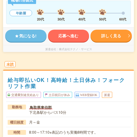
職場の雰囲気
年齢層
20代
30代
40代
50代
60代
気になる!
応募へ進む
詳しく見る
派遣会社
株式会社テクノ・サービス
未読
給与即払いOK！高時給！土日休み！フォーク
リフト作業
交通費別途支給あり
土日祝日が休み
WEB登録OK
派遣
鳥取県東伯郡
勤務地
下北条駅からバス10分
月～金
曜日頻度
8:00～17:10※表記のうち実働8時間です。
時間