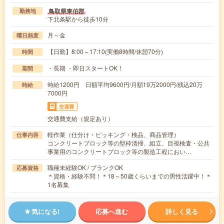
鳥取県東伯郡
勤務地
下北条駅から徒歩10分
月～金
曜日頻度
【日勤】8:00～17:10(実働8時間/休憩70分)
時間
・長期 ・即日スタートOK！
期間
時給1200円 日額平均9600円/月額19万2000円/残込20万
時給
7000円
交通費
交通費支給（規定あり）
軽作業（仕分け・ピッキング・検品、商品管理）
仕事内容
コンクリートブロック等の型枠清掃、組立、目視検査・公共
事業用のコンクリートブロック等の製造工程におい…
職種未経験OK / ブランクOK
応募資格
＊資格・経験不問！＊18～50歳くらいまでの男性活躍中！＊
1名募集
気になる!
応募へ進む
詳しく見る