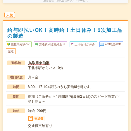
派遣会社
株式会社テクノ・サービス
未読
給与即払いOK！高時給！土日休み！2次加工品
の製造
職種未経験OK
交通費別途支給あり
土日祝日が休み
WEB登録OK
派遣
鳥取県東伯郡
勤務地
下北条駅からバス10分
月～金
曜日頻度
8:00～17:10※表記のうち実働8時間です。
時間
長期【ご応募から1週間以内(最短2日目)のスピード就業が可
期間
能】即日～
時給1200円
時給
交通費
交通費支給有り