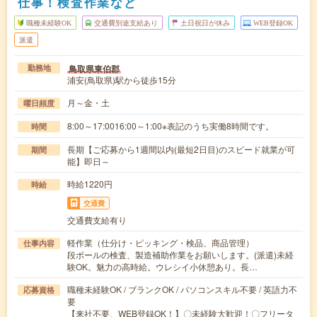
仕事！検査作業など
職種未経験OK
交通費別途支給あり
土日祝日が休み
WEB登録OK
派遣
鳥取県東伯郡
勤務地
浦安(鳥取県)駅から徒歩15分
月～金・土
曜日頻度
8:00～17:0016:00～1:00※表記のうち実働8時間です。
時間
長期【ご応募から1週間以内(最短2日目)のスピード就業が可
期間
能】即日～
時給1220円
時給
交通費
交通費支給有り
軽作業（仕分け・ピッキング・検品、商品管理）
仕事内容
段ボールの検査、製造補助作業をお願いします。(派遣)未経
験OK。魅力の高時給。ウレシイ小休憩あり。長…
職種未経験OK / ブランクOK / パソコンスキル不要 / 英語力不
応募資格
要
【来社不要、WEB登録OK！】〇未経験大歓迎！〇フリータ