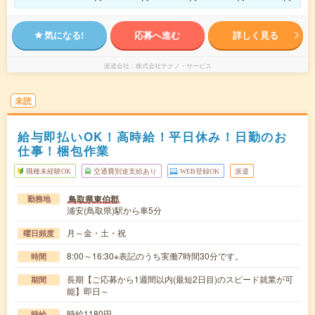
気になる!
応募へ進む
詳しく見る
派遣会社
株式会社テクノ・サービス
未読
給与即払いOK！高時給！平日休み！日勤のお
仕事！梱包作業
職種未経験OK
交通費別途支給あり
WEB登録OK
派遣
鳥取県東伯郡
勤務地
浦安(鳥取県)駅から車5分
月～金・土・祝
曜日頻度
8:00～16:30※表記のうち実働7時間30分です。
時間
長期【ご応募から1週間以内(最短2日目)のスピード就業が可
期間
能】即日～
時給1180円
時給