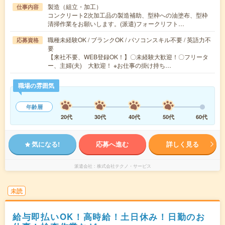
製造（組立・加工）
仕事内容
コンクリート2次加工品の製造補助、型枠への油塗布、型枠
清掃作業をお願いします。(派遣)フォークリフト…
職種未経験OK / ブランクOK / パソコンスキル不要 / 英語力不
応募資格
要
【来社不要、WEB登録OK！】〇未経験大歓迎！〇フリータ
ー、主婦(夫) 大歓迎！ ※お仕事の掛け持ち…
職場の雰囲気
年齢層
20代
30代
40代
50代
60代
気になる!
応募へ進む
詳しく見る
派遣会社
株式会社テクノ・サービス
未読
給与即払いOK！高時給！土日休み！日勤のお