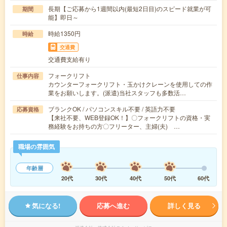
長期【ご応募から1週間以内(最短2日目)のスピード就業が可
期間
能】即日～
時給1350円
時給
交通費
交通費支給有り
フォークリフト
仕事内容
カウンターフォークリフト・玉かけクレーンを使用しての作
業をお願いします。(派遣)当社スタッフも多数活…
ブランクOK / パソコンスキル不要 / 英語力不要
応募資格
【来社不要、WEB登録OK！】〇フォークリフトの資格・実
務経験をお持ちの方〇フリーター、主婦(夫) …
職場の雰囲気
年齢層
20代
30代
40代
50代
60代
気になる!
応募へ進む
詳しく見る