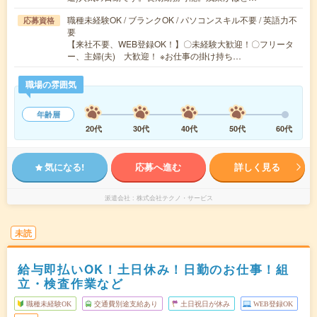
職種未経験OK / ブランクOK / パソコンスキル不要 / 英語力不
応募資格
要
【来社不要、WEB登録OK！】〇未経験大歓迎！〇フリータ
ー、主婦(夫) 大歓迎！ ※お仕事の掛け持ち…
職場の雰囲気
年齢層
20代
30代
40代
50代
60代
気になる!
応募へ進む
詳しく見る
派遣会社
株式会社テクノ・サービス
未読
給与即払いOK！土日休み！日勤のお仕事！組
立・検査作業など
職種未経験OK
交通費別途支給あり
土日祝日が休み
WEB登録OK