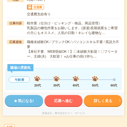
交通費
交通費支給有り
軽作業（仕分け・ピッキング・検品、商品管理）
仕事内容
乳製品の梱包作業をお願いします。(派遣)長期就業をご希望
の方にもオススメ。人気の日勤！キレイな建物な…
職種未経験OK / ブランクOK / パソコンスキル不要 / 英語力不
応募資格
要
【来社不要、WEB登録OK！】〇未経験大歓迎！〇フリータ
ー、主婦(夫) 大歓迎！ ※お仕事の掛け持ち…
職場の雰囲気
年齢層
20代
30代
40代
50代
60代
気になる!
応募へ進む
詳しく見る
派遣会社
株式会社テクノ・サービス