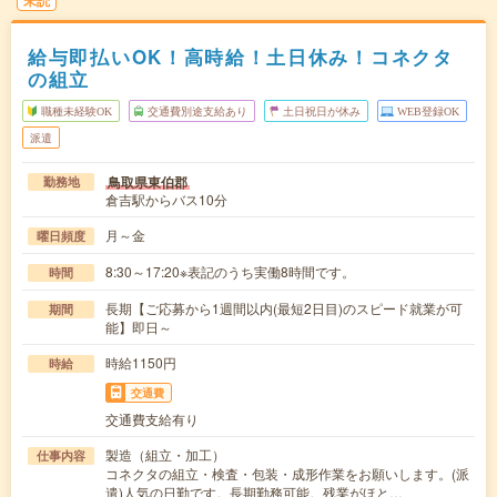
給与即払いOK！高時給！土日休み！コネクタ
の組立
職種未経験OK
交通費別途支給あり
土日祝日が休み
WEB登録OK
派遣
鳥取県東伯郡
勤務地
倉吉駅からバス10分
月～金
曜日頻度
8:30～17:20※表記のうち実働8時間です。
時間
長期【ご応募から1週間以内(最短2日目)のスピード就業が可
期間
能】即日～
時給1150円
時給
交通費
交通費支給有り
製造（組立・加工）
仕事内容
コネクタの組立・検査・包装・成形作業をお願いします。(派
遣)人気の日勤です。長期勤務可能。残業がほと…