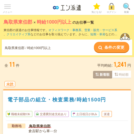
メニュー
気になる!
ログイン
検索
鳥取県東伯郡
×
時給1000円以上
のお仕事一覧
東伯郡の派遣のお仕事情報です。
オフィスワーク・事務系
、
営業・販売・サービス系
、
クリエイティブ系
などのお仕事を取り揃えています。さらに、
短期
・
単発
などの期
間や、
職種未経験OK
などのこだわり条件で絞り込んでいただけます。
条件の変更
時給
1050円以上
・
1800円以上
の求人はこちら
鳥取県東伯郡 / 時給1000円以上
当サイトでは法令を遵守し、最低賃金以上の求人のみを掲載しています。
11
1,241
全
件
平均時給:
円
時給順
新着順
未読
電子部品の組立・検査業務/時給1500円
職種未経験OK
交通費別途支給あり
土日祝日が休み
派遣
鳥取県東伯郡
勤務地
倉吉駅から車---分