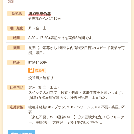
派遣
鳥取県東伯郡
勤務地
倉吉駅からバス10分
月～金・土
曜日頻度
8:30～17:20※表記のうち実働8時間です。
時間
長期【ご応募から1週間以内(最短2日目)のスピード就業が可
期間
能】即日～
時給1150円
時給
交通費
交通費支給有り
製造（組立・加工）
仕事内容
スイッチの組立て・検査・包装・成形作業をお願いします。
(派遣)直接雇用実績あり。冷暖房完備。土日祝休…
職種未経験OK / ブランクOK / パソコンスキル不要 / 英語力不
応募資格
要
【来社不要、WEB登録OK！】〇未経験大歓迎！〇フリータ
ー、主婦(夫) 大歓迎！ ※お仕事の掛け持ち…