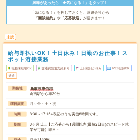
興味があったら「★気になる！」をタップ！
「気になる！」を押しておくと、派遣会社から
「面談確約」
や
「応募歓迎」
が届きます！
未読
給与即払いOK！土日休み！日勤のお仕事！ス
ポット溶接業務
職種未経験OK
交通費別途支給あり
土日祝日が休み
WEB登録OK
派遣
鳥取県東伯郡
勤務地
倉吉駅から車20分
月～金・土・祝
曜日頻度
8:30～17:15※表記のうち実働8時間です。
時間
3ヶ月以上【ご応募から1週間以内(最短2日目)のスピード就
期間
業が可能】即日～
時給1150円
時給