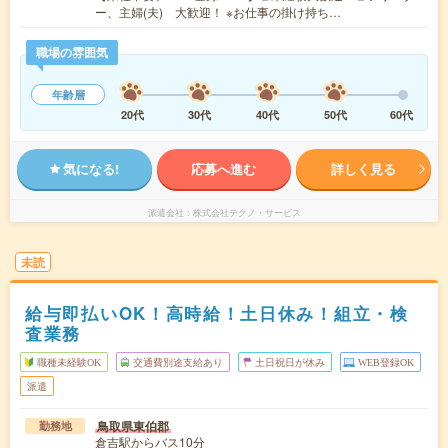
ー、主婦(夫) 大歓迎！ ※お仕事の掛け持ち…
職場の雰囲気
年齢層
20代
30代
40代
50代
60代
気になる!
応募へ進む
詳しく見る
派遣会社
株式会社テクノ・サービス
未読
給与即払いOK！高時給！土日休み！組立・検
査業務
職種未経験OK
交通費別途支給あり
土日祝日が休み
WEB登録OK
派遣
鳥取県東伯郡
勤務地
倉吉駅からバス10分