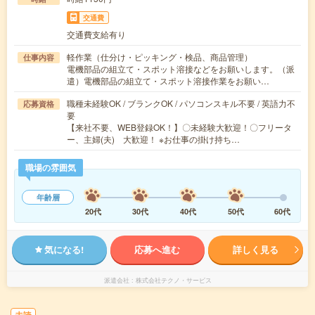
交通費
交通費支給有り
軽作業（仕分け・ピッキング・検品、商品管理）
仕事内容
電機部品の組立て・スポット溶接などをお願いします。（派
遣）電機部品の組立て・スポット溶接作業をお願い…
職種未経験OK / ブランクOK / パソコンスキル不要 / 英語力不
応募資格
要
【来社不要、WEB登録OK！】〇未経験大歓迎！〇フリータ
ー、主婦(夫) 大歓迎！ ※お仕事の掛け持ち…
職場の雰囲気
年齢層
20代
30代
40代
50代
60代
気になる!
応募へ進む
詳しく見る
派遣会社
株式会社テクノ・サービス
未読