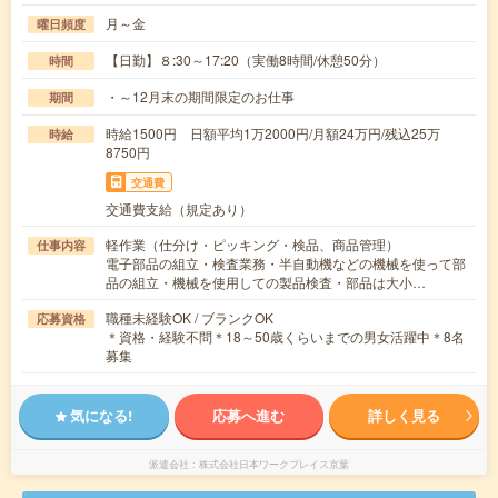
月～金
曜日頻度
【日勤】８:30～17:20（実働8時間/休憩50分）
時間
・～12月末の期間限定のお仕事
期間
時給1500円 日額平均1万2000円/月額24万円/残込25万
時給
8750円
交通費
交通費支給（規定あり）
軽作業（仕分け・ピッキング・検品、商品管理）
仕事内容
電子部品の組立・検査業務・半自動機などの機械を使って部
品の組立・機械を使用しての製品検査・部品は大小…
職種未経験OK / ブランクOK
応募資格
＊資格・経験不問＊18～50歳くらいまでの男女活躍中＊8名
募集
気になる!
応募へ進む
詳しく見る
派遣会社
株式会社日本ワークプレイス京葉