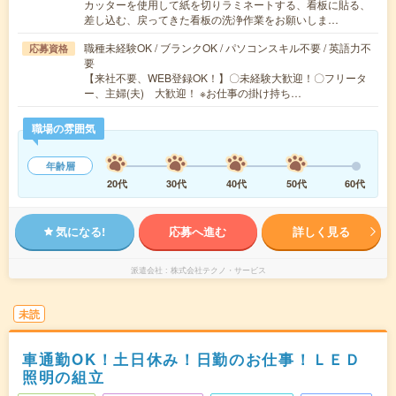
カッターを使用して紙を切りラミネートする、看板に貼る、
差し込む、戻ってきた看板の洗浄作業をお願いしま…
職種未経験OK / ブランクOK / パソコンスキル不要 / 英語力不
応募資格
要
【来社不要、WEB登録OK！】〇未経験大歓迎！〇フリータ
ー、主婦(夫) 大歓迎！ ※お仕事の掛け持ち…
職場の雰囲気
年齢層
20代
30代
40代
50代
60代
気になる!
応募へ進む
詳しく見る
派遣会社
株式会社テクノ・サービス
未読
車通勤OK！土日休み！日勤のお仕事！ＬＥＤ
照明の組立