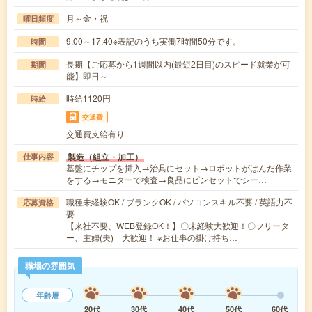
月～金・祝
曜日頻度
9:00～17:40※表記のうち実働7時間50分です。
時間
長期【ご応募から1週間以内(最短2日目)のスピード就業が可
期間
能】即日～
時給1120円
時給
交通費
交通費支給有り
製造（組立・加工）
仕事内容
基盤にチップを挿入→治具にセット→ロボットがはんだ作業
をする→モニターで検査→良品にピンセットでシー…
職種未経験OK / ブランクOK / パソコンスキル不要 / 英語力不
応募資格
要
【来社不要、WEB登録OK！】〇未経験大歓迎！〇フリータ
ー、主婦(夫) 大歓迎！ ※お仕事の掛け持ち…
職場の雰囲気
年齢層
20代
30代
40代
50代
60代