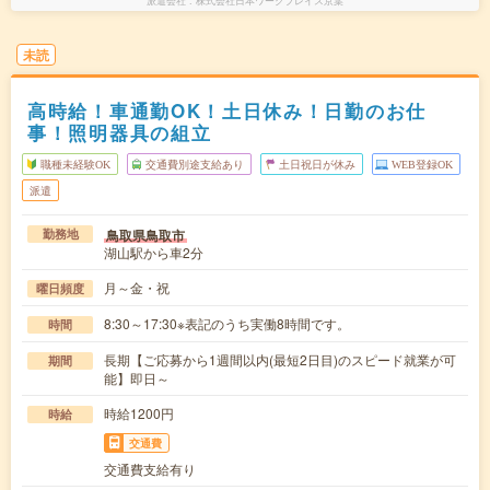
派遣会社
株式会社日本ワークプレイス京葉
未読
高時給！車通勤OK！土日休み！日勤のお仕
事！照明器具の組立
職種未経験OK
交通費別途支給あり
土日祝日が休み
WEB登録OK
派遣
鳥取県鳥取市
勤務地
湖山駅から車2分
月～金・祝
曜日頻度
8:30～17:30※表記のうち実働8時間です。
時間
長期【ご応募から1週間以内(最短2日目)のスピード就業が可
期間
能】即日～
時給1200円
時給
交通費
交通費支給有り