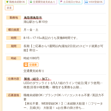
職種未経験OK
交通費別途支給あり
土日祝日が休み
WEB登録OK
派遣
鳥取県鳥取市
勤務地
湖山駅から車10分
月～金・土
曜日頻度
8:15～17:15※表記のうち実働8時間です。
時間
長期【ご応募から1週間以内(最短2日目)のスピード就業が可
期間
能】即日～
時給1080円
時給
交通費
交通費支給有り
製造（組立・加工）
仕事内容
LEDのダウンライトを5人1組のラインで組立(電ドラ使用)・
検査(目視や検査機)・梱包する業務をお願…
職種未経験OK / ブランクOK / パソコンスキル不要 / 英語力不
応募資格
要
【来社不要、WEB登録OK！】〇未経験大歓迎！〇フリータ
ー、主婦(夫) 大歓迎！ ※お仕事の掛け持ち…