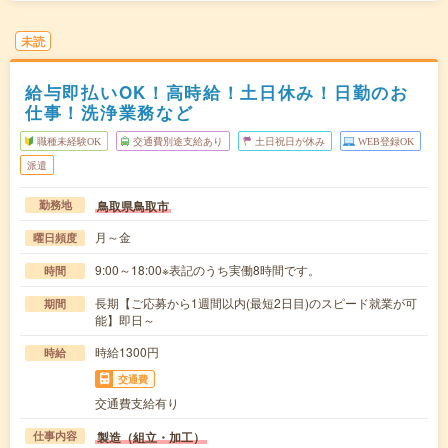
未読
給与即払いOK！高時給！土日休み！日勤のお
仕事！洗浄業務など
職種未経験OK
交通費別途支給あり
土日祝日が休み
WEB登録OK
派遣
鳥取県鳥取市
勤務地
月～金
曜日頻度
9:00～18:00※表記のうち実働8時間です。
時間
長期【ご応募から1週間以内(最短2日目)のスピード就業が可
期間
能】即日～
時給1300円
時給
交通費
交通費支給有り
製造（組立・加工）
仕事内容