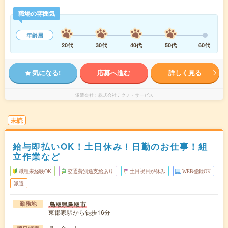
職場の雰囲気
年齢層
20代
30代
40代
50代
60代
気になる!
応募へ進む
詳しく見る
派遣会社
株式会社テクノ・サービス
未読
給与即払いOK！土日休み！日勤のお仕事！組
立作業など
職種未経験OK
交通費別途支給あり
土日祝日が休み
WEB登録OK
派遣
鳥取県鳥取市
勤務地
東郡家駅から徒歩16分