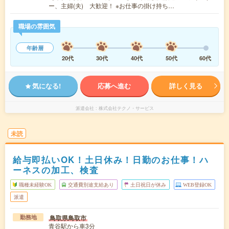
ー、主婦(夫) 大歓迎！ ※お仕事の掛け持ち…
職場の雰囲気
年齢層
20代
30代
40代
50代
60代
気になる!
応募へ進む
詳しく見る
派遣会社
株式会社テクノ・サービス
未読
給与即払いOK！土日休み！日勤のお仕事！ハ
ーネスの加工、検査
職種未経験OK
交通費別途支給あり
土日祝日が休み
WEB登録OK
派遣
鳥取県鳥取市
勤務地
青谷駅から車3分