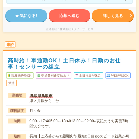
気になる!
応募へ進む
詳しく見る
派遣会社
株式会社テクノ・サービス
未読
高時給！車通勤OK！土日休み！日勤のお仕
事！センサーの組立
職種未経験OK
交通費別途支給あり
土日祝日が休み
WEB登録OK
派遣
鳥取県鳥取市
勤務地
津ノ井駅から---分
月～金
曜日頻度
9:00～17:405:00～13:4013:20～22:00※表記のうち実働7時
時間
間50分です。
長期【ご応募から1週間以内(最短2日目)のスピード就業が可
期間