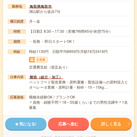
鳥取県鳥取市
勤務地
湖山駅から徒歩7分
月～金
曜日頻度
【日勤】8:30～17:30（実働7時間45分/休憩75分）
時間
・長期 ・即日スタートOK！
期間
時給1130円 日額平均8950円/月額19万2416円
時給
交通費
交通費支給（規定あり）
製造（組立・加工）
仕事内容
ペットフード製造業務・原料運搬・製造設備への原料投入と
オペレータ業務・原料計量・粉砕・10～15kg…
職種未経験OK / ブランクOK
応募資格
＊資格・経験不問＊18～55歳くらいまでの男性活躍中＊1名
募集
気になる!
応募へ進む
詳しく見る