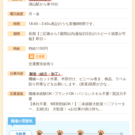
湖山駅から車10分
月～金
曜日頻度
18:40～3:40※表記のうち実働8時間です。
時間
長期【ご応募から1週間以内(最短2日目)のスピード就業が可
期間
能】即日～
時給1150円
時給
交通費
交通費支給有り
製造（組立・加工）
仕事内容
機械へセット作業、半田付け、ビニール巻き、検品、ラベル
貼り作業などをお願いします。(派遣)残業が少な…
職種未経験OK / ブランクOK / パソコンスキル不要 / 英語力不
応募資格
要
【来社不要、WEB登録OK！】〇未経験大歓迎！〇フリータ
ー、主婦(夫) 大歓迎！ ※お仕事の掛け持ち…
職場の雰囲気
年齢層