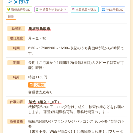
ンダ付け
職種未経験OK
交通費別途支給あり
土日祝日が休み
WEB登録OK
派遣
鳥取県鳥取市
勤務地
月～金・祝
曜日頻度
8:30～17:309:00～16:00※表記のうち実働6時間から8時間で
時間
す。
長期【ご応募から1週間以内(最短2日目)のスピード就業が可
期間
能】即日～
時給1150円
時給
交通費
交通費支給有り
製造（組立・加工）
仕事内容
機械部品の加工、ハンダ付け、組立、検査作業などをお願い
します。(派遣)長期勤務可能。勤務時間選べます…
職種未経験OK / ブランクOK / パソコンスキル不要 / 英語力不
応募資格
要
【来社不要、WEB登録OK！】〇未経験大歓迎！〇フリータ