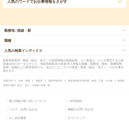
人気のワード
でお仕事情報をさがす
勤務地 / 路線・駅
職種
人気の検索インデックス
鳥取県鳥取市 - 製造（組立・加工）の派遣情報の検索結果。エン派遣は、エンが運営する人材
派遣会社のポータルサイト。鳥取県鳥取市の派遣/求人情報を職種、勤務地、時給、勤務時間、
長期・短期などの希望条件から、あなたにピッタリの派遣（製造（組立・加工））のお仕事を
探せます。
派遣TOP
中国・四国
鳥取県
鳥取県鳥取市
鳥取県鳥取市 軽作業・物流・工場・その他
鳥取県
鳥取市 製造（組立・加工）の派遣の仕事一覧
個人情報の取り扱いについて
ご利用規約
ヘルプ・お問い合わせ
掲載のお問い合わせ
エン会社概要
サイトマップ