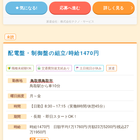
気になる!
応募へ進む
詳しく見る
派遣会社
株式会社テクノ・サービス
未読
配電盤・制御盤の組立/時給1470円
職種未経験OK
交通費別途支給あり
土日祝日が休み
派遣
鳥取県鳥取市
勤務地
鳥取駅から車10分
月～金
曜日頻度
【日勤】8:30～17:15（実働8時間/休憩45分）
時間
・長期 ・即日スタートOK！
期間
時給1470円 日額平均1万1760円/月額23万5200円/残込27
時給
万1950円