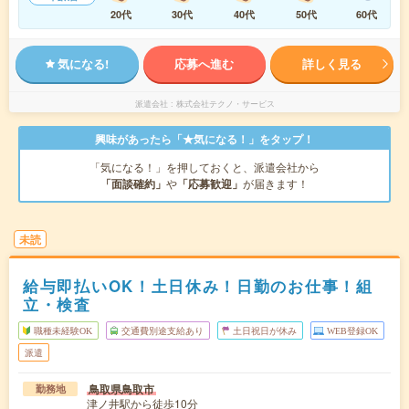
20代
30代
40代
50代
60代
気になる!
応募へ進む
詳しく見る
派遣会社
株式会社テクノ・サービス
興味があったら「★気になる！」をタップ！
「気になる！」を押しておくと、派遣会社から
「面談確約」
や
「応募歓迎」
が届きます！
未読
給与即払いOK！土日休み！日勤のお仕事！組
立・検査
職種未経験OK
交通費別途支給あり
土日祝日が休み
WEB登録OK
派遣
鳥取県鳥取市
勤務地
津ノ井駅から徒歩10分