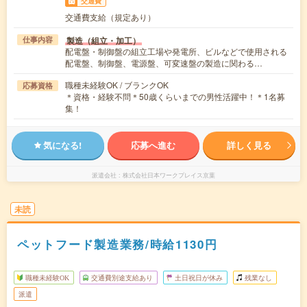
交通費
交通費支給（規定あり）
製造（組立・加工）
仕事内容
配電盤・制御盤の組立工場や発電所、ビルなどで使用される
配電盤、制御盤、電源盤、可変速盤の製造に関わる…
職種未経験OK / ブランクOK
応募資格
＊資格・経験不問＊50歳くらいまでの男性活躍中！＊1名募
集！
気になる!
応募へ進む
詳しく見る
派遣会社
株式会社日本ワークプレイス京葉
未読
ペットフード製造業務/時給1130円
職種未経験OK
交通費別途支給あり
土日祝日が休み
残業なし
派遣