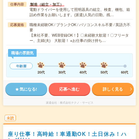
製造（組立・加工）
仕事内容
電動ドライバーを使用して照明器具の組立、検査、梱包、箱
詰め作業をお願いします。(派遣)人気の日勤。残…
職種未経験OK / ブランクOK / パソコンスキル不要 / 英語力不
応募資格
要
【来社不要、WEB登録OK！】〇未経験大歓迎！〇フリータ
ー、主婦(夫) 大歓迎！ ※お仕事の掛け持ち…
職場の雰囲気
年齢層
20代
30代
40代
50代
60代
気になる!
応募へ進む
詳しく見る
派遣会社
株式会社テクノ・サービス
未読
座り仕事！高時給！車通勤OK！土日休み！ハ