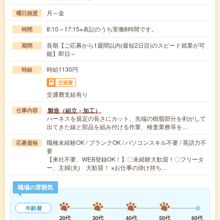
月～金
曜日頻度
8:10～17:15※表記のうち実働8時間です。
時間
長期【ご応募から1週間以内(最短2日目)のスピード就業が可
期間
能】即日～
時給1130円
時給
交通費
交通費支給有り
製造（組立・加工）
仕事内容
ハーネスを規定の長さにカット、先端の樹脂部分を剥がして
出てきた線と部品を組み付ける作業、検査業務等を…
職種未経験OK / ブランクOK / パソコンスキル不要 / 英語力不
応募資格
要
【来社不要、WEB登録OK！】〇未経験大歓迎！〇フリータ
ー、主婦(夫) 大歓迎！ ※お仕事の掛け持ち…
職場の雰囲気
年齢層
20代
30代
40代
50代
60代