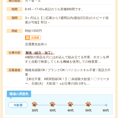
月～金・土
曜日頻度
8:45～17:45※表記のうち実働8時間です。
時間
3ヶ月以上【ご応募から1週間以内(最短2日目)のスピード就
期間
業が可能】即日～
時給1350円
時給
交通費
交通費支給有り
製造（組立・加工）
仕事内容
4種類の部品を穴にはめ込んで組み立てる作業、ボタンを押
すと自動で検査してくれる機械を使用しての検査業…
職種未経験OK / ブランクOK / パソコンスキル不要 / 英語力不
応募資格
要
【来社不要、WEB登録OK！】〇未経験大歓迎！〇フリータ
ー、主婦(夫) 大歓迎！ ※お仕事の掛け持ち…
職場の雰囲気
年齢層
20代
30代
40代
50代
60代