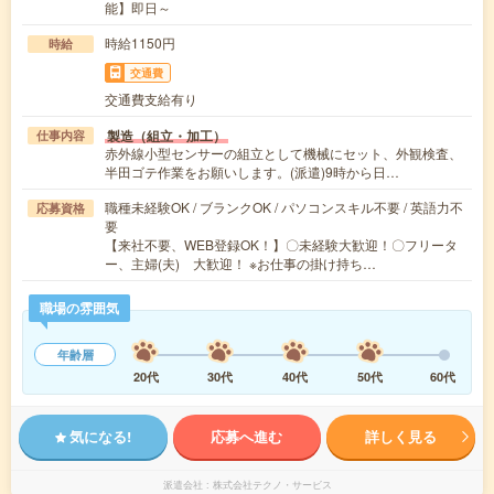
能】即日～
時給1150円
時給
交通費
交通費支給有り
製造（組立・加工）
仕事内容
赤外線小型センサーの組立として機械にセット、外観検査、
半田ゴテ作業をお願いします。(派遣)9時から日…
職種未経験OK / ブランクOK / パソコンスキル不要 / 英語力不
応募資格
要
【来社不要、WEB登録OK！】〇未経験大歓迎！〇フリータ
ー、主婦(夫) 大歓迎！ ※お仕事の掛け持ち…
職場の雰囲気
年齢層
20代
30代
40代
50代
60代
気になる!
応募へ進む
詳しく見る
派遣会社
株式会社テクノ・サービス