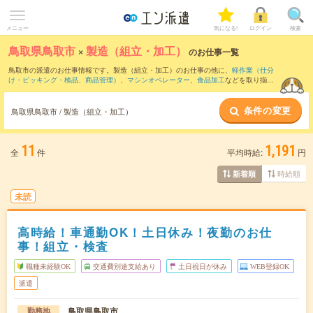
メニュー
気になる!
ログイン
検索
鳥取県鳥取市
×
製造（組立・加工）
のお仕事一覧
鳥取市の派遣のお仕事情報です。製造（組立・加工）のお仕事の他に、
軽作業（仕分
け・ピッキング・検品、商品管理）
、
マシンオペレーター
、
食品加工
などを取り揃え
ています。さらに、
短期
・
単発
などの期間や、
職種未経験OK
などのこだわり条件で絞
り込んでいただけます。職種辞典：
製造（組立・加工）のお仕事とは？とは？
条件の変更
鳥取県鳥取市 / 製造（組立・加工）
11
1,191
全
件
平均時給:
円
時給順
新着順
未読
高時給！車通勤OK！土日休み！夜勤のお仕
事！組立・検査
職種未経験OK
交通費別途支給あり
土日祝日が休み
WEB登録OK
派遣
鳥取県鳥取市
勤務地