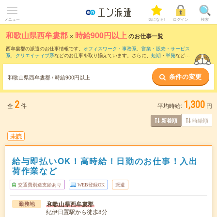
メニュー
気になる!
ログイン
検索
和歌山県西牟婁郡
×
時給900円以上
のお仕事一覧
西牟婁郡の派遣のお仕事情報です。
オフィスワーク・事務系
、
営業・販売・サービス
系
、
クリエイティブ系
などのお仕事を取り揃えています。さらに、
短期
・
単発
などの
期間や、
職種未経験OK
などのこだわり条件で絞り込んでいただけます。
条件の変更
時給
1050円以上
・
1800円以上
の求人はこちら
和歌山県西牟婁郡 / 時給900円以上
当サイトでは法令を遵守し、最低賃金以上の求人のみを掲載しています。
2
1,300
全
件
平均時給:
円
時給順
新着順
未読
給与即払いOK！高時給！日勤のお仕事！入出
荷作業など
交通費別途支給あり
WEB登録OK
派遣
和歌山県西牟婁郡
勤務地
紀伊日置駅から徒歩8分