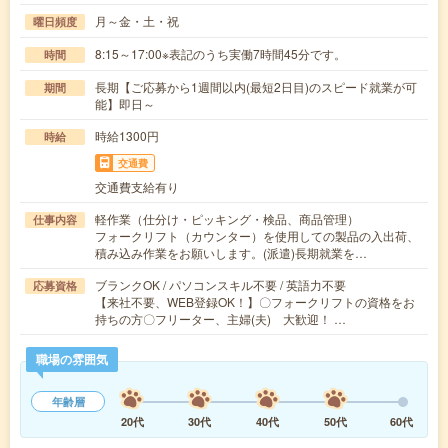
月～金・土・祝
曜日頻度
8:15～17:00※表記のうち実働7時間45分です。
時間
長期【ご応募から1週間以内(最短2日目)のスピード就業が可
期間
能】即日～
時給1300円
時給
交通費
交通費支給有り
軽作業（仕分け・ピッキング・検品、商品管理）
仕事内容
フォークリフト（カウンター）を使用しての製品の入出荷、
積み込み作業をお願いします。(派遣)長期就業を…
ブランクOK / パソコンスキル不要 / 英語力不要
応募資格
【来社不要、WEB登録OK！】〇フォークリフトの資格をお
持ちの方〇フリーター、主婦(夫) 大歓迎！ …
職場の雰囲気
年齢層
20代
30代
40代
50代
60代