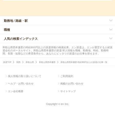
勤務地 / 路線・駅
職種
人気の検索インデックス
和歌山県西牟婁郡の時給900円以上の派遣情報の検索結果。エン派遣は、エンが運営する人材派
遣会社のポータルサイト。和歌山県西牟婁郡の派遣/求人情報を職種、勤務地、時給、勤務時
間、長期・短期などの希望条件から、あなたにピッタリの派遣のお仕事を探せます。
派遣TOP
関西
和歌山県
和歌山県西牟婁郡
和歌山県西牟婁郡 時給900円以上の派遣の仕事一覧
個人情報の取り扱いについて
ご利用規約
ヘルプ・お問い合わせ
掲載のお問い合わせ
エン会社概要
サイトマップ
Copyright © en Inc.