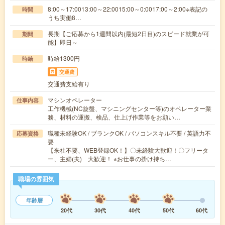
8:00～17:0013:00～22:0015:00～0:0017:00～2:00※表記の
時間
うち実働8…
長期【ご応募から1週間以内(最短2日目)のスピード就業が可
期間
能】即日～
時給1300円
時給
交通費
交通費支給有り
マシンオペレーター
仕事内容
工作機械(NC旋盤、マシニングセンター等)のオペレーター業
務、材料の運搬、検品、仕上げ作業等をお願い…
職種未経験OK / ブランクOK / パソコンスキル不要 / 英語力不
応募資格
要
【来社不要、WEB登録OK！】〇未経験大歓迎！〇フリータ
ー、主婦(夫) 大歓迎！ ※お仕事の掛け持ち…
職場の雰囲気
年齢層
20代
30代
40代
50代
60代