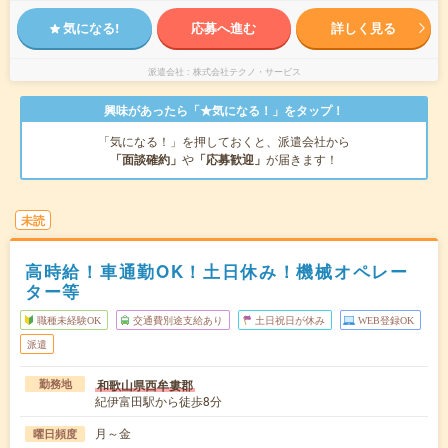
気になる!
応募へ進む
詳しく見る
派遣会社
株式会社テクノ・サービス
興味があったら「★気になる！」をタップ！
「気になる！」を押しておくと、派遣会社から
「面談確約」
や
「応募歓迎」
が届きます！
未読
高時給！車通勤OK！土日休み！機械オペレー
ター等
職種未経験OK
交通費別途支給あり
土日祝日が休み
WEB登録OK
派遣
和歌山県西牟婁郡
勤務地
紀伊富田駅から徒歩8分
月～金
曜日頻度