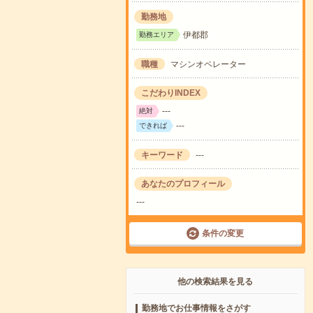
勤務地
伊都郡
勤務エリア
職種
マシンオペレーター
こだわりINDEX
---
絶対
---
できれば
キーワード
---
あなたのプロフィール
---
条件の変更
他の検索結果を見る
勤務地でお仕事情報をさがす