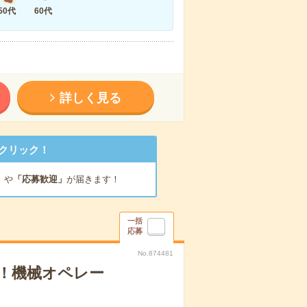
50代
60代
詳しく見る
クリック！
」
や
「応募歓迎」
が届きます！
一括
応募
No.874481
！機械オペレー