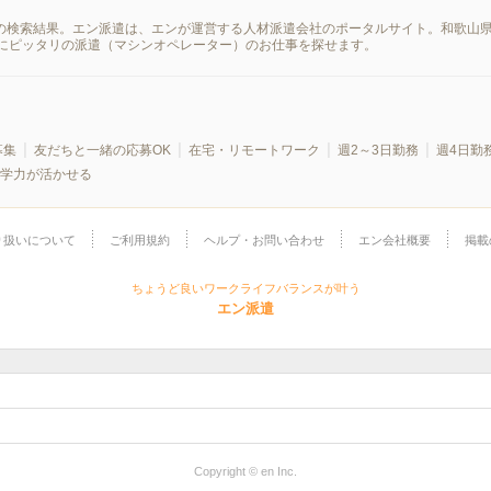
報の検索結果。エン派遣は、エンが運営する人材派遣会社のポータルサイト。和歌山
にピッタリの派遣（マシンオペレーター）のお仕事を探せます。
募集
友だちと一緒の応募OK
在宅・リモートワーク
週2～3日勤務
週4日勤
学力が活かせる
り扱いについて
ご利用規約
ヘルプ・お問い合わせ
エン会社概要
掲載
ちょうど良いワークライフバランスが叶う
エン派遣
Copyright © en Inc.