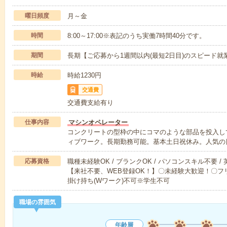
曜日頻度
月～金
時間
8:00～17:00※表記のうち実働7時間40分です。
期間
長期【ご応募から1週間以内(最短2日目)のスピード就
時給
時給1230円
交通費
交通費支給有り
仕事内容
マシンオペレーター
コンクリートの型枠の中にコマのような部品を投入して
ィブワーク。長期勤務可能。基本土日祝休み。人気の
応募資格
職種未経験OK / ブランクOK / パソコンスキル不要 /
【来社不要、WEB登録OK！】〇未経験大歓迎！〇フリ
掛け持ち(Wワーク)不可※学生不可
職場の雰囲気
年齢層