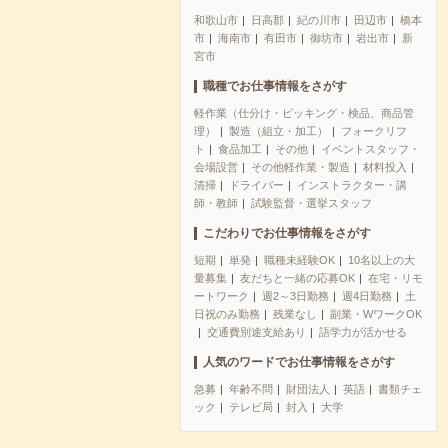
和歌山市
日高郡
紀の川市
田辺市
橋本
市
海南市
有田市
御坊市
岩出市
新
宮市
職種でお仕事情報をさがす
軽作業（仕分け・ピッキング・検品、商品管
理）
製造（組立・加工）
フォークリフ
ト
食品加工
その他
イベントスタッフ・
会場設営
その他軽作業・製造
材料投入
清掃
ドライバー
インストラクター・講
師・教師
試験監督・選挙スタッフ
こだわりでお仕事情報をさがす
短期
単発
職種未経験OK
10名以上の大
量募集
友だちと一緒の応募OK
在宅・リモ
ートワーク
週2～3日勤務
週4日勤務
土
日祝のみ勤務
残業なし
副業・WワークOK
交通費別途支給あり
語学力が活かせる
人気のワードでお仕事情報をさがす
急募
年齢不問
財団法人
英語
書類チェ
ック
テレビ局
封入
大学