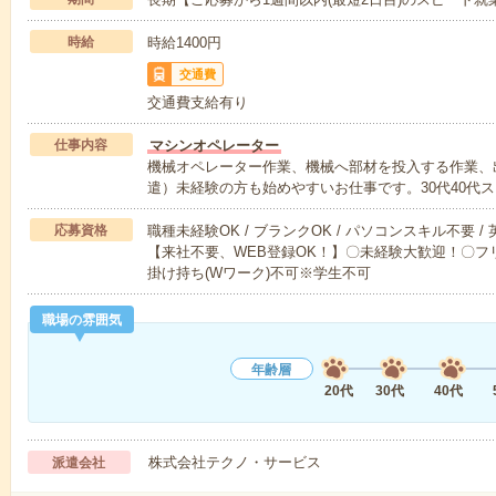
時給
時給1400円
交通費
交通費支給有り
仕事内容
マシンオペレーター
機械オペレーター作業、機械へ部材を投入する作業、
遣）未経験の方も始めやすいお仕事です。30代40代
応募資格
職種未経験OK / ブランクOK / パソコンスキル不要 /
【来社不要、WEB登録OK！】〇未経験大歓迎！〇フリ
掛け持ち(Wワーク)不可※学生不可
職場の雰囲気
年齢層
20代
30代
40代
株式会社テクノ・サービス
派遣会社