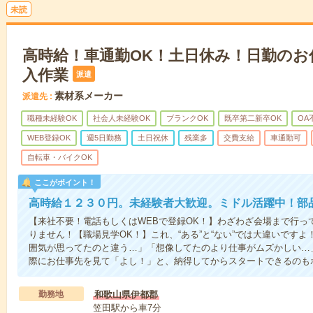
未読
高時給！車通勤OK！土日休み！日勤のお
入作業
派遣
素材系メーカー
派遣先
職種未経験OK
社会人未経験OK
ブランクOK
既卒第二新卒OK
OA
WEB登録OK
週5日勤務
土日祝休
残業多
交費支給
車通勤可
自転車・バイクOK
ここがポイント！
高時給１２３０円。未経験者大歓迎。ミドル活躍中！部
【来社不要！電話もしくはWEBで登録OK！】わざわざ会場まで行っ
りません！【職場見学OK！】これ、“ある”と“ない”では大違いです
囲気が思ってたのと違う…」「想像してたのより仕事がムズかしい…
際にお仕事先を見て「よし！」と、納得してからスタートできるのも
勤務地
和歌山県伊都郡
笠田駅から車7分