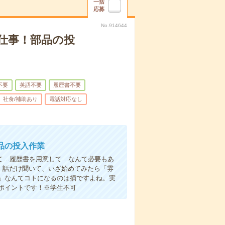
一括
応募
No.914644
仕事！部品の投
不要
英語不要
履歴書不要
社食/補助あり
電話対応なし
品の投入作業
て…履歴書を用意して…なんて必要もあ
よ！話だけ聞いて、いざ始めてみたら「雰
」なんてコトになるのは損ですよね。実
ポイントです！※学生不可