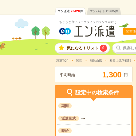
エン派遣
23428
件
エンバイト
25205
件
ちょうど良いワークライフバランスが叶う
関西版
気になる！リスト
0
保存し
派遣TOP
関西
和歌山県
和歌山県伊都郡
,
1
3
0
0
平均時給:
円
設定中の検索条件
期間
---
派遣形式
---
時給
---