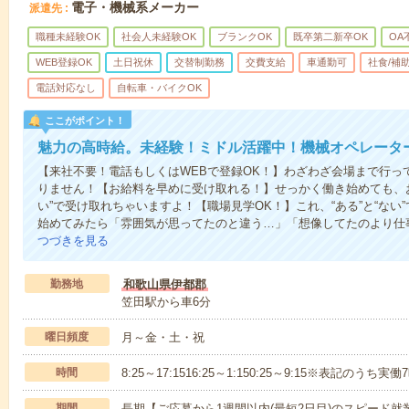
電子・機械系メーカー
派遣先
職種未経験OK
社会人未経験OK
ブランクOK
既卒第二新卒OK
OA
WEB登録OK
土日祝休
交替制勤務
交費支給
車通勤可
社食/補
電話対応なし
自転車・バイクOK
ここがポイント！
魅力の高時給。未経験！ミドル活躍中！機械オペレータ
【来社不要！電話もしくはWEBで登録OK！】わざわざ会場まで行っ
りません！【お給料を早めに受け取れる！】せっかく働き始めても、
い”で受け取れちゃいますよ！【職場見学OK！】これ、“ある”と“な
始めてみたら「雰囲気が思ってたのと違う…」「想像してたのより仕
つづきを見る
勤務地
和歌山県伊都郡
笠田駅から車6分
曜日頻度
月～金・土・祝
時間
8:25～17:1516:25～1:150:25～9:15※表記のうち
期間
長期【ご応募から1週間以内(最短2日目)のスピード就