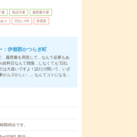
不要
英語不要
履歴書不要
助あり
日払いOK
派遣多
ー：伊都郡かつらぎ町
て…履歴書を用意して…なんて必要もあ
お給料日なんて我慢…しなくても“日払
い”では大違いですよ！話だけ聞いて、いざ
事がムズかしい…」なんてコトになる…
実働7時間45分です。
業が可能】即日～