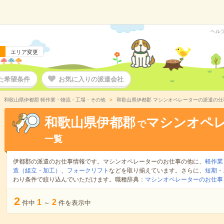
ヘル
エリア変更
た希望条件
お気に入りの派遣会社
和歌山県伊都郡 軽作業・物流・工場・その他
和歌山県伊都郡 マシンオペレーターの派遣の仕
和歌山県伊都郡
マシンオペ
で
一覧
伊都郡の派遣のお仕事情報です。マシンオペレーターのお仕事の他に、
軽作業
造（組立・加工）
、
フォークリフト
などを取り揃えています。さらに、
短期
・
わり条件で絞り込んでいただけます。職種辞典：
マシンオペレーターのお仕事
2
1
2
件中
～
件を表示中