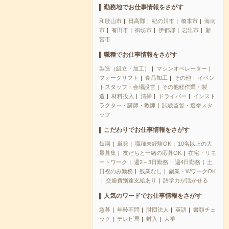
勤務地でお仕事情報をさがす
和歌山市
日高郡
紀の川市
橋本市
海南
市
有田市
御坊市
伊都郡
岩出市
新
宮市
職種でお仕事情報をさがす
製造（組立・加工）
マシンオペレーター
フォークリフト
食品加工
その他
イベン
トスタッフ・会場設営
その他軽作業・製
造
材料投入
清掃
ドライバー
インスト
ラクター・講師・教師
試験監督・選挙スタ
ッフ
こだわりでお仕事情報をさがす
短期
単発
職種未経験OK
10名以上の大
量募集
友だちと一緒の応募OK
在宅・リモ
ートワーク
週2～3日勤務
週4日勤務
土
日祝のみ勤務
残業なし
副業・WワークOK
交通費別途支給あり
語学力が活かせる
人気のワードでお仕事情報をさがす
急募
年齢不問
財団法人
英語
書類チェ
ック
テレビ局
封入
大学