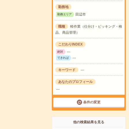
勤務地
田辺市
勤務エリア
職種
軽作業（仕分け・ピッキング・検
品、商品管理）
こだわりINDEX
---
絶対
---
できれば
キーワード
---
あなたのプロフィール
---
条件の変更
他の検索結果を見る