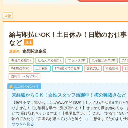
未読
給与即払いOK！土日休み！日勤のお仕事
など
派遣
食品関連企業
派遣先
職種未経験OK
社会人未経験OK
ブランクOK
既卒第二新卒OK
OA
WEB登録OK
土日祝休
17時前までの仕事
交費支給
車通勤可
日
自転車・バイクOK
ここがポイント！
未経験からＯＫ！女性スタッフ活躍中！梅の種抜きなど
【来社不要！電話もしくはWEBで登録OK！】わざわざ会場まで行っ
りません！【お給料を早めに受け取れる！】せっかく働き始めても、
い”で受け取れちゃいますよ！【職場見学OK！】これ、“ある”と“な
始めてみたら「雰囲気が思ってたのと違う…」「想像してたのより仕
つづきを見る