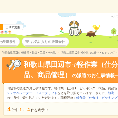
ヘル
エリア変更
た希望条件
お気に入りの派遣会社
和歌山県田辺市 軽作業・物流・工場・その他
和歌山県田辺市 軽作業（仕分け・ピッキング
和歌山県田辺市
軽作業（仕
で
品、商品管理）
の派遣のお仕事情報
田辺市の派遣のお仕事情報です。軽作業（仕分け・ピッキング・検品、商品管
シンオペレーター
、
フォークリフト
などを取り揃えています。さらに、
短期
・
わり条件で絞り込んでいただけます。職種辞典：
軽作業（仕分け・ピッキング
4
1
4
件中
～
件を表示中