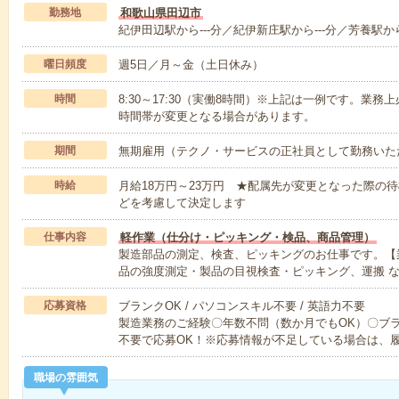
勤務地
和歌山県田辺市
紀伊田辺駅から---分／紀伊新庄駅から---分／芳養駅から
曜日頻度
週5日／月～金（土日休み）
時間
8:30～17:30（実働8時間）※上記は一例です。業
時間帯が変更となる場合があります。
期間
無期雇用（テクノ・サービスの正社員として勤務いた
時給
月給18万円～23万円 ★配属先が変更となった際の
どを考慮して決定します
仕事内容
軽作業（仕分け・ピッキング・検品、商品管理）
製造部品の測定、検査、ピッキングのお仕事です。【
品の強度測定・製品の目視検査・ピッキング、運搬 
応募資格
ブランクOK / パソコンスキル不要 / 英語力不要
製造業務のご経験〇年数不問（数か月でもOK）〇ブ
不要で応募OK！※応募情報が不足している場合は、
職場の雰囲気