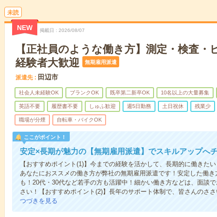
未読
NEW
掲載日
2026/08/07
【正社員のような働き方】測定・検査・
経験者大歓迎
無期雇用派遣
田辺市
派遣先
社会人未経験OK
ブランクOK
既卒第二新卒OK
10名以上の大量募集
英語不要
履歴書不要
しゅふ歓迎
週5日勤務
土日祝休
残業少
職場が分煙
自転車・バイクOK
ここがポイント！
安定×長期が魅力の【無期雇用派遣】でスキルアップへ
【おすすめポイント(1)】今までの経験を活かして、長期的に働きた
あなたにおススメの働き方が弊社の無期雇用派遣です！安定した働き
も！20代・30代など若手の方も活躍中！細かい働き方などは、面談
さい！【おすすめポイント(2)】長年のサポート体制で、皆さんのさ
つづきを見る