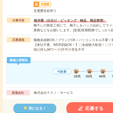
交通費
交通費支給有り
仕事内容
軽作業（仕分け・ピッキング・検品、商品管理）
梅干しの製造工程にて、梅干しをパック詰めしてライ
業務などをお願いします。(派遣)長期勤務でしっかり
応募資格
職種未経験OK / ブランクOK / パソコンスキル不要 /
【来社不要、WEB登録OK！】〇未経験大歓迎！〇フリ
掛け持ち(Wワーク)不可※学生不可
職場の雰囲気
年齢層
20代
30代
40代
株式会社テクノ・サービス
派遣会社
応募する
気になる！