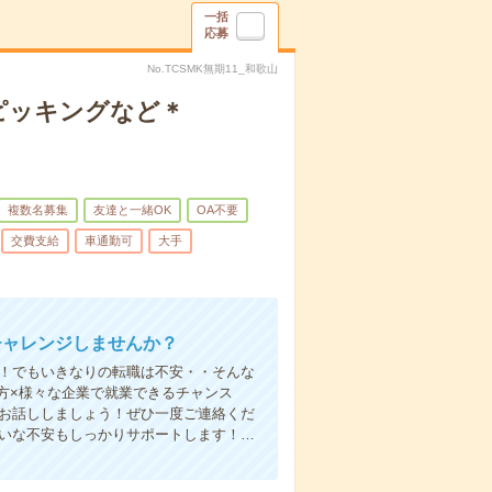
一括
応募
No.TCSMK無期11_和歌山
ピッキングなど＊
複数名募集
友達と一緒OK
OA不要
交費支給
車通勤可
大手
チャレンジしませんか？
い！でもいきなりの転職は不安・・そんな
方×様々な企業で就業できるチャンス
でお話ししましょう！ぜひ一度ご連絡くだ
さいな不安もしっかりサポートします！…