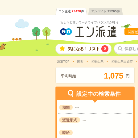
エン派遣
23428
件
エンバイト
25205
件
ちょうど良いワークライフバランスが叶う
関西版
気になる！リスト
0
保存し
派遣TOP
関西
和歌山県
和歌山県田辺市
,
1
0
7
5
平均時給:
円
設定中の検索条件
期間
---
派遣形式
---
時給
---