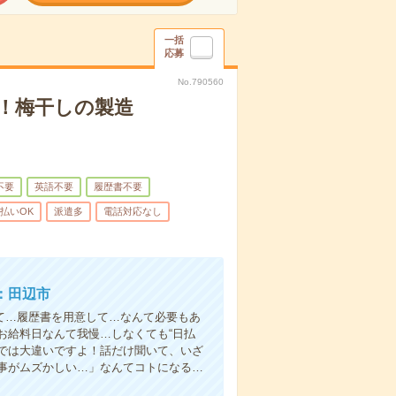
一括
応募
No.790560
！梅干しの製造
不要
英語不要
履歴書不要
払いOK
派遣多
電話対応なし
：田辺市
て…履歴書を用意して…なんて必要もあ
お給料日なんて我慢…しなくても“日払
い”では大違いですよ！話だけ聞いて、いざ
事がムズかしい…」なんてコトになる…