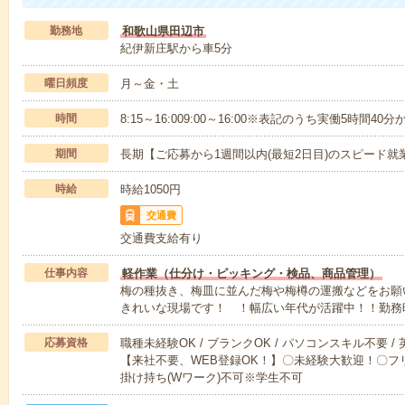
勤務地
和歌山県田辺市
紀伊新庄駅から車5分
曜日頻度
月～金・土
時間
8:15～16:009:00～16:00※表記のうち実働5時間40
期間
長期【ご応募から1週間以内(最短2日目)のスピード就
時給
時給1050円
交通費
交通費支給有り
仕事内容
軽作業（仕分け・ピッキング・検品、商品管理）
梅の種抜き、梅皿に並んだ梅や梅樽の運搬などをお願い
きれいな現場です！ ！幅広い年代が活躍中！！勤務
応募資格
職種未経験OK / ブランクOK / パソコンスキル不要 /
【来社不要、WEB登録OK！】〇未経験大歓迎！〇フリ
掛け持ち(Wワーク)不可※学生不可