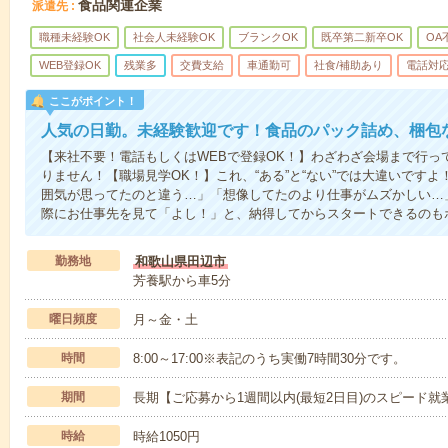
食品関連企業
派遣先
職種未経験OK
社会人未経験OK
ブランクOK
既卒第二新卒OK
OA
WEB登録OK
残業多
交費支給
車通勤可
社食/補助あり
電話対
ここがポイント！
人気の日勤。未経験歓迎です！食品のパック詰め、梱包
【来社不要！電話もしくはWEBで登録OK！】わざわざ会場まで行っ
りません！【職場見学OK！】これ、“ある”と“ない”では大違いです
囲気が思ってたのと違う…」「想像してたのより仕事がムズかしい…
際にお仕事先を見て「よし！」と、納得してからスタートできるのも
勤務地
和歌山県田辺市
芳養駅から車5分
曜日頻度
月～金・土
時間
8:00～17:00※表記のうち実働7時間30分です。
期間
長期【ご応募から1週間以内(最短2日目)のスピード就
時給
時給1050円