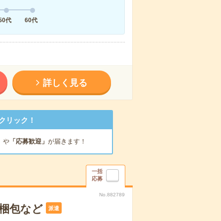
50代
60代
詳しく見る
クリック！
」
や
「応募歓迎」
が届きます！
一括
応募
No.882789
梱包など
派遣