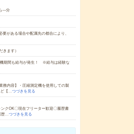
---分
務上必要がある場合や配属先の都合により、
だきます）
待機期間も給与が発生！ ※給与は経験な
業務内容】・圧縮測定機を使用しての製
など【…
つづきを見る
ランクOK〇現在フリーター歓迎〇履歴書
履歴…
つづきを見る