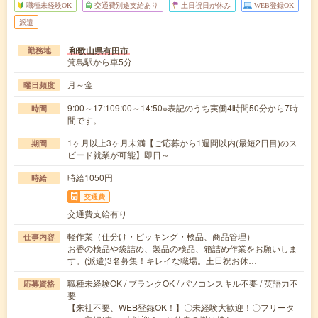
職種未経験OK
交通費別途支給あり
土日祝日が休み
WEB登録OK
派遣
和歌山県有田市
勤務地
箕島駅から車5分
月～金
曜日頻度
9:00～17:109:00～14:50※表記のうち実働4時間50分から7時
時間
間です。
1ヶ月以上3ヶ月未満【ご応募から1週間以内(最短2日目)のス
期間
ピード就業が可能】即日～
時給1050円
時給
交通費
交通費支給有り
軽作業（仕分け・ピッキング・検品、商品管理）
仕事内容
お香の検品や袋詰め、製品の検品、箱詰め作業をお願いしま
す。(派遣)3名募集！キレイな職場。土日祝お休…
職種未経験OK / ブランクOK / パソコンスキル不要 / 英語力不
応募資格
要
【来社不要、WEB登録OK！】〇未経験大歓迎！〇フリータ