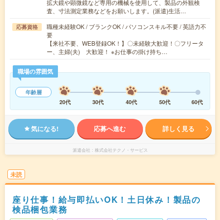
拡大鏡や顕微鏡など専用の機械を使用して、製品の外観検
査、寸法測定業務などをお願いします。(派遣)生活…
職種未経験OK / ブランクOK / パソコンスキル不要 / 英語力不
応募資格
要
【来社不要、WEB登録OK！】〇未経験大歓迎！〇フリータ
ー、主婦(夫) 大歓迎！ ※お仕事の掛け持ち…
職場の雰囲気
年齢層
20代
30代
40代
50代
60代
気になる!
応募へ進む
詳しく見る
派遣会社
株式会社テクノ・サービス
未読
座り仕事！給与即払いOK！土日休み！製品の
検品梱包業務