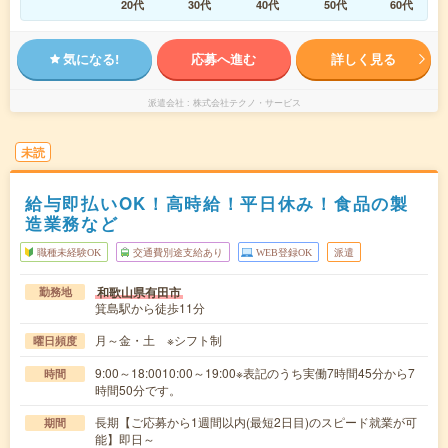
20代
30代
40代
50代
60代
気になる!
応募へ進む
詳しく見る
派遣会社
株式会社テクノ・サービス
未読
給与即払いOK！高時給！平日休み！食品の製
造業務など
職種未経験OK
交通費別途支給あり
WEB登録OK
派遣
和歌山県有田市
勤務地
箕島駅から徒歩11分
月～金・土 ※シフト制
曜日頻度
9:00～18:0010:00～19:00※表記のうち実働7時間45分から7
時間
時間50分です。
長期【ご応募から1週間以内(最短2日目)のスピード就業が可
期間
能】即日～