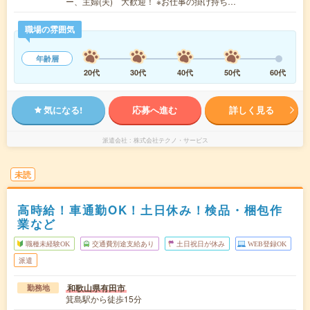
ー、主婦(夫) 大歓迎！ ※お仕事の掛け持ち…
職場の雰囲気
年齢層
20代
30代
40代
50代
60代
気になる!
応募へ進む
詳しく見る
派遣会社
株式会社テクノ・サービス
未読
高時給！車通勤OK！土日休み！検品・梱包作
業など
職種未経験OK
交通費別途支給あり
土日祝日が休み
WEB登録OK
派遣
和歌山県有田市
勤務地
箕島駅から徒歩15分