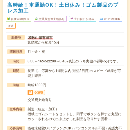
高時給！車通勤OK！土日休み！ゴム製品のプ
レス加工
職種未経験OK
交通費別途支給あり
土日祝日が休み
WEB登録OK
派遣
和歌山県有田市
勤務地
箕島駅から徒歩15分
月～金・祝
曜日頻度
8:00～16:4522:00～6:45※表記のうち実働7時間45分です。
時間
長期【ご応募から1週間以内(最短2日目)のスピード就業が可
期間
能】即日～
時給1300円
時給
交通費
交通費支給有り
製造（組立・加工）
仕事内容
機械にゴムシートをセットし、両手でボタンを押すと丸型に
カットされるので出来上がった製品を取り外す脱着…
職種未経験OK / ブランクOK / パソコンスキル不要 / 英語力不
応募資格