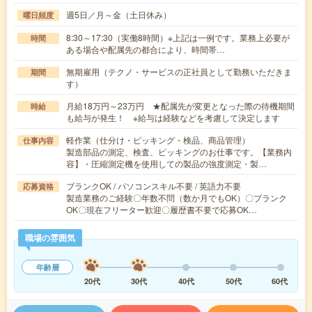
週5日／月～金（土日休み）
曜日頻度
8:30～17:30（実働8時間）※上記は一例です。業務上必要が
時間
ある場合や配属先の都合により、時間帯…
無期雇用（テクノ・サービスの正社員として勤務いただきま
期間
す）
月給18万円～23万円 ★配属先が変更となった際の待機期間
時給
も給与が発生！ ※給与は経験などを考慮して決定します
軽作業（仕分け・ピッキング・検品、商品管理）
仕事内容
製造部品の測定、検査、ピッキングのお仕事です。【業務内
容】・圧縮測定機を使用しての製品の強度測定・製…
ブランクOK / パソコンスキル不要 / 英語力不要
応募資格
製造業務のご経験〇年数不問（数か月でもOK）〇ブランク
OK〇現在フリーター歓迎〇履歴書不要で応募OK…
職場の雰囲気
年齢層
20代
30代
40代
50代
60代