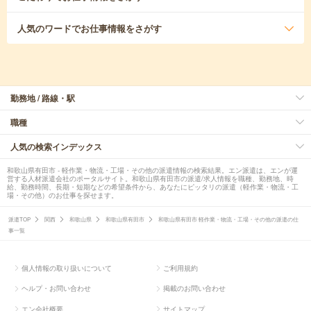
人気のワード
でお仕事情報をさがす
勤務地 / 路線・駅
職種
人気の検索インデックス
和歌山県有田市 - 軽作業・物流・工場・その他の派遣情報の検索結果。エン派遣は、エンが運
営する人材派遣会社のポータルサイト。和歌山県有田市の派遣/求人情報を職種、勤務地、時
給、勤務時間、長期・短期などの希望条件から、あなたにピッタリの派遣（軽作業・物流・工
場・その他）のお仕事を探せます。
派遣TOP
関西
和歌山県
和歌山県有田市
和歌山県有田市 軽作業・物流・工場・その他の派遣の仕
事一覧
個人情報の取り扱いについて
ご利用規約
ヘルプ・お問い合わせ
掲載のお問い合わせ
エン会社概要
サイトマップ