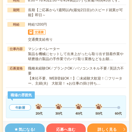
時間
長期【ご応募から1週間以内(最短2日目)のスピード就業が可
期間
能】即日～
時給1200円
時給
交通費
交通費支給有り
マシンオペレーター
仕事内容
製品を機械にセットして出来上がったら取り出す脱着作業や
研磨後の製品の手作業でのバリ取り業務などをお願…
職種未経験OK / ブランクOK / パソコンスキル不要 / 英語力不
応募資格
要
【来社不要、WEB登録OK！】〇未経験大歓迎！〇フリータ
ー、主婦(夫) 大歓迎！ ※お仕事の掛け持ち…
職場の雰囲気
年齢層
20代
30代
40代
50代
60代
気になる!
応募へ進む
詳しく見る