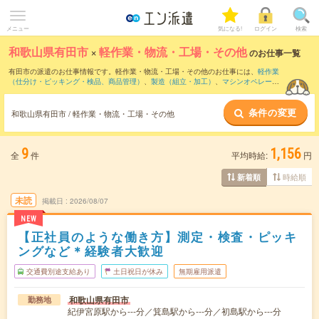
メニュー
気になる!
ログイン
検索
和歌山県有田市
×
軽作業・物流・工場・その他
のお仕事一覧
有田市の派遣のお仕事情報です。軽作業・物流・工場・その他のお仕事には、
軽作業
（仕分け・ピッキング・検品、商品管理）
、
製造（組立・加工）
、
マシンオペレータ
ー
などがあります。さらに、
短期
・
単発
などの期間や、
職種未経験OK
などのこだわり
条件で絞り込んでいただけます。
条件の変更
和歌山県有田市 / 軽作業・物流・工場・その他
9
1,156
全
件
平均時給:
円
時給順
新着順
未読
掲載日
2026/08/07
NEW
【正社員のような働き方】測定・検査・ピッキ
ングなど＊経験者大歓迎
交通費別途支給あり
土日祝日が休み
無期雇用派遣
和歌山県有田市
勤務地
紀伊宮原駅から---分／箕島駅から---分／初島駅から---分