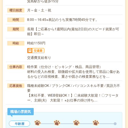
箕島駅から徒歩15分
月～金・土・祝
曜日頻度
8:00～16:45※表記のうち実働7時間45分です。
時間
長期【ご応募から1週間以内(最短2日目)のスピード就業が可
期間
能】即日～
時給1150円
時給
交通費
交通費支給有り
軽作業（仕分け・ピッキング・検品、商品管理）
仕事内容
材料の受入れ検査、顕微鏡や拡大鏡を使用して部品に傷があ
るかなどの目視検査、重さや固さの検査業務などを…
職種未経験OK / ブランクOK / パソコンスキル不要 / 英語力不
応募資格
要
【来社不要、WEB登録OK！】〇未経験大歓迎！〇フリータ
ー、主婦(夫) 大歓迎！ ※お仕事の掛け持ち…
職場の雰囲気
年齢層