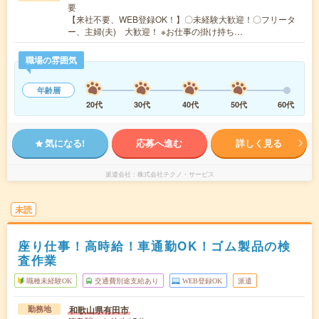
要
【来社不要、WEB登録OK！】〇未経験大歓迎！〇フリータ
ー、主婦(夫) 大歓迎！ ※お仕事の掛け持ち…
職場の雰囲気
年齢層
20代
30代
40代
50代
60代
気になる!
応募へ進む
詳しく見る
派遣会社
株式会社テクノ・サービス
未読
座り仕事！高時給！車通勤OK！ゴム製品の検
査作業
職種未経験OK
交通費別途支給あり
WEB登録OK
派遣
和歌山県有田市
勤務地