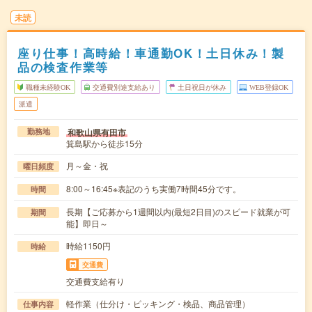
未読
座り仕事！高時給！車通勤OK！土日休み！製
品の検査作業等
職種未経験OK
交通費別途支給あり
土日祝日が休み
WEB登録OK
派遣
和歌山県有田市
勤務地
箕島駅から徒歩15分
月～金・祝
曜日頻度
8:00～16:45※表記のうち実働7時間45分です。
時間
長期【ご応募から1週間以内(最短2日目)のスピード就業が可
期間
能】即日～
時給1150円
時給
交通費
交通費支給有り
軽作業（仕分け・ピッキング・検品、商品管理）
仕事内容