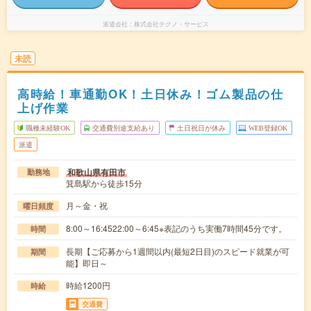
派遣会社
株式会社テクノ・サービス
未読
高時給！車通勤OK！土日休み！ゴム製品の仕
上げ作業
職種未経験OK
交通費別途支給あり
土日祝日が休み
WEB登録OK
派遣
和歌山県有田市
勤務地
箕島駅から徒歩15分
月～金・祝
曜日頻度
8:00～16:4522:00～6:45※表記のうち実働7時間45分です。
時間
長期【ご応募から1週間以内(最短2日目)のスピード就業が可
期間
能】即日～
時給1200円
時給
交通費