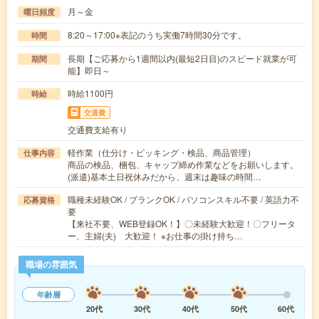
月～金
曜日頻度
8:20～17:00※表記のうち実働7時間30分です。
時間
長期【ご応募から1週間以内(最短2日目)のスピード就業が可
期間
能】即日～
時給1100円
時給
交通費
交通費支給有り
軽作業（仕分け・ピッキング・検品、商品管理）
仕事内容
商品の検品、梱包、キャップ締め作業などをお願いします。
(派遣)基本土日祝休みだから、週末は趣味の時間…
職種未経験OK / ブランクOK / パソコンスキル不要 / 英語力不
応募資格
要
【来社不要、WEB登録OK！】〇未経験大歓迎！〇フリータ
ー、主婦(夫) 大歓迎！ ※お仕事の掛け持ち…
職場の雰囲気
年齢層
20代
30代
40代
50代
60代