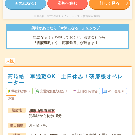
気になる!
応募へ進む
詳しく見る
派遣会社
株式会社テクノ・サービス（無期雇用派遣）
興味があったら「★気になる！」をタップ！
「気になる！」を押しておくと、派遣会社から
「面談確約」
や
「応募歓迎」
が届きます！
未読
高時給！車通勤OK！土日休み！研磨機オペレ
ーター
職種未経験OK
交通費別途支給あり
土日祝日が休み
WEB登録OK
派遣
和歌山県有田市
勤務地
箕島駅から徒歩15分
月～金・祝
曜日頻度
8:00～16:4522:00～6:45※表記のうち実働7時間45分です。