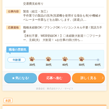
交通費支給有り
製造（組立・加工）
仕事内容
手作業での製品の洗浄(洗濯機を使用する場合も有)や機械オ
ペレーター作業などをお願いします。(派遣)入…
職種未経験OK / ブランクOK / パソコンスキル不要 / 英語力不
応募資格
要
【来社不要、WEB登録OK！】〇未経験大歓迎！〇フリータ
ー、主婦(夫) 大歓迎！ ※お仕事の掛け持ち…
職場の雰囲気
年齢層
20代
30代
40代
50代
60代
気になる!
応募へ進む
詳しく見る
派遣会社
株式会社テクノ・サービス
未読