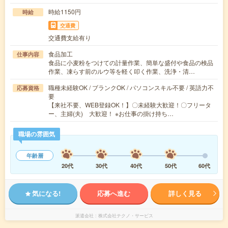
時給1150円
時給
交通費
交通費支給有り
食品加工
仕事内容
食品に小麦粉をつけての計量作業、簡単な盛付や食品の検品
作業、凍らす前のルウ等を軽く叩く作業、洗浄・清…
職種未経験OK / ブランクOK / パソコンスキル不要 / 英語力不
応募資格
要
【来社不要、WEB登録OK！】〇未経験大歓迎！〇フリータ
ー、主婦(夫) 大歓迎！ ※お仕事の掛け持ち…
職場の雰囲気
年齢層
20代
30代
40代
50代
60代
気になる!
応募へ進む
詳しく見る
派遣会社
株式会社テクノ・サービス