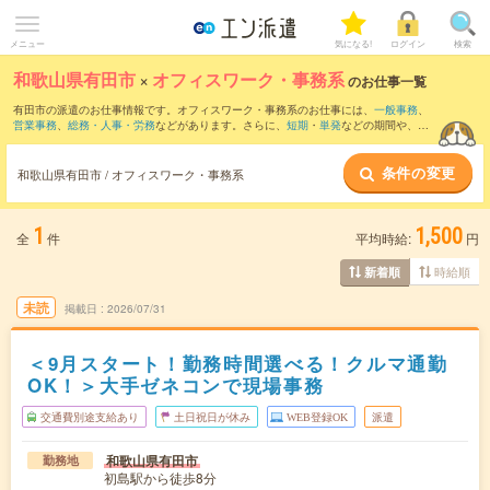
メニュー
気になる!
ログイン
検索
和歌山県有田市
×
オフィスワーク・事務系
のお仕事一覧
有田市の派遣のお仕事情報です。オフィスワーク・事務系のお仕事には、
一般事務
、
営業事務
、
総務・人事・労務
などがあります。さらに、
短期
・
単発
などの期間や、
職
種未経験OK
などのこだわり条件で絞り込んでいただけます。
条件の変更
和歌山県有田市 / オフィスワーク・事務系
1
1,500
全
件
平均時給:
円
時給順
新着順
未読
掲載日
2026/07/31
＜9月スタート！勤務時間選べる！クルマ通勤
OK！＞大手ゼネコンで現場事務
交通費別途支給あり
土日祝日が休み
WEB登録OK
派遣
和歌山県有田市
勤務地
初島駅から徒歩8分