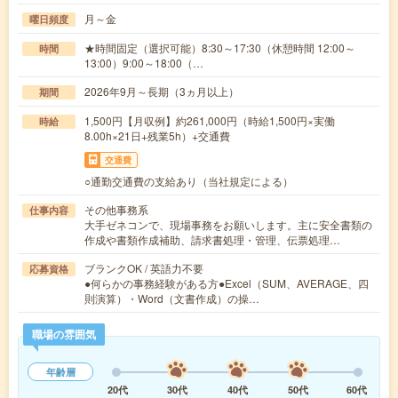
月～金
曜日頻度
★時間固定（選択可能）8:30～17:30（休憩時間 12:00～
時間
13:00）9:00～18:00（…
2026年9月～長期（3ヵ月以上）
期間
1,500円【月収例】約261,000円（時給1,500円×実働
時給
8.00h×21日+残業5h）+交通費
交通費
○通勤交通費の支給あり（当社規定による）
その他事務系
仕事内容
大手ゼネコンで、現場事務をお願いします。主に安全書類の
作成や書類作成補助、請求書処理・管理、伝票処理…
ブランクOK / 英語力不要
応募資格
●何らかの事務経験がある方●Excel（SUM、AVERAGE、四
則演算）・Word（文書作成）の操…
職場の雰囲気
年齢層
20代
30代
40代
50代
60代