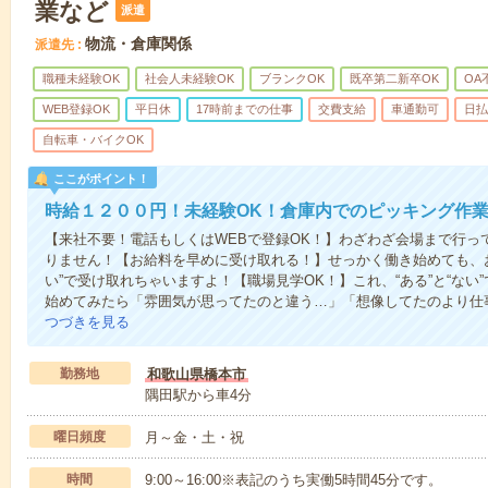
業など
派遣
物流・倉庫関係
派遣先
職種未経験OK
社会人未経験OK
ブランクOK
既卒第二新卒OK
OA
WEB登録OK
平日休
17時前までの仕事
交費支給
車通勤可
日払
自転車・バイクOK
ここがポイント！
時給１２００円！未経験OK！倉庫内でのピッキング作
【来社不要！電話もしくはWEBで登録OK！】わざわざ会場まで行っ
りません！【お給料を早めに受け取れる！】せっかく働き始めても、
い”で受け取れちゃいますよ！【職場見学OK！】これ、“ある”と“な
始めてみたら「雰囲気が思ってたのと違う…」「想像してたのより仕
つづきを見る
勤務地
和歌山県橋本市
隅田駅から車4分
曜日頻度
月～金・土・祝
時間
9:00～16:00※表記のうち実働5時間45分です。