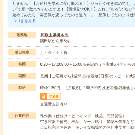
りません！【お給料を早めに受け取れる！】せっかく働き始めても、
い”で受け取れちゃいますよ！【職場見学OK！】これ、“ある”と“な
始めてみたら「雰囲気が思ってたのと違う…」「想像してたのより仕
つづきを見る
勤務地
和歌山県橋本市
隅田駅から車8分
曜日頻度
月～金・土・祝
時間
8:20～17:209:00～16:00※表記のうち実働6時間か
期間
長期【ご応募から1週間以内(最短2日目)のスピード就
時給
時給1150円 【月収例】168,590円以上可能(残業含ま
交通費
交通費支給有り
仕事内容
軽作業（仕分け・ピッキング・検品、商品管理）
空き容器の補充、検品、シール貼り、箱詰め作業などを
土日祝完全お休み、キレイな職場でのお仕事です！勤