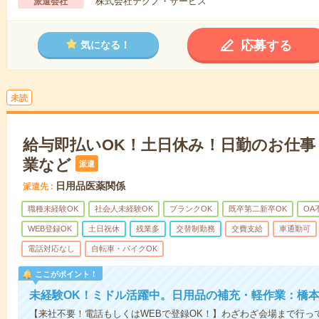
株式会社テクノ・サービス
派遣会社
応募する
気になる！
未読
給与即払いOK！土日休み！日勤のお仕事
業など
派遣
日用品医薬関係
派遣先
職種未経験OK
社会人未経験OK
ブランクOK
既卒第二新卒OK
OA
WEB登録OK
土日祝休
残業多
交替制勤務
交費支給
車通勤可
電話対応なし
自転車・バイクOK
ここがポイント！
未経験OK！ミドル活躍中。日用品の補充・軽作業：橋
【来社不要！電話もしくはWEBで登録OK！】わざわざ会場まで行っ