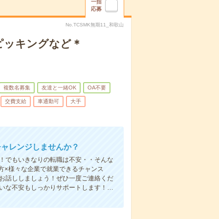
一括
応募
No.TCSMK無期11_和歌山
ピッキングなど＊
複数名募集
友達と一緒OK
OA不要
交費支給
車通勤可
大手
チャレンジしませんか？
い！でもいきなりの転職は不安・・そんな
方×様々な企業で就業できるチャンス
でお話ししましょう！ぜひ一度ご連絡くだ
さいな不安もしっかりサポートします！…