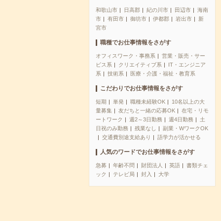
和歌山市
日高郡
紀の川市
田辺市
海南
市
有田市
御坊市
伊都郡
岩出市
新
宮市
職種でお仕事情報をさがす
オフィスワーク・事務系
営業・販売・サー
ビス系
クリエイティブ系
IT・エンジニア
系
技術系
医療・介護・福祉・教育系
こだわりでお仕事情報をさがす
短期
単発
職種未経験OK
10名以上の大
量募集
友だちと一緒の応募OK
在宅・リモ
ートワーク
週2～3日勤務
週4日勤務
土
日祝のみ勤務
残業なし
副業・WワークOK
交通費別途支給あり
語学力が活かせる
人気のワードでお仕事情報をさがす
急募
年齢不問
財団法人
英語
書類チェ
ック
テレビ局
封入
大学