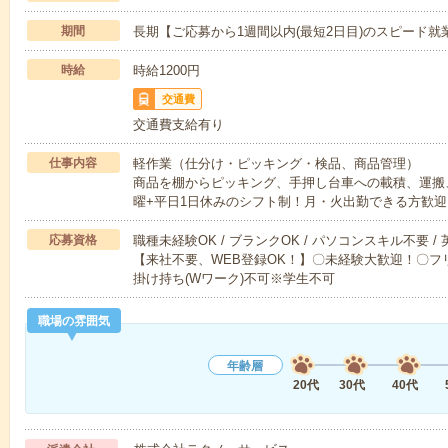
期間
長期【ご応募から1週間以内(最短2日目)のスピード就
時給
時給1200円
交通費
交通費支給有り
仕事内容
軽作業（仕分け・ピッキング・検品、商品管理）
商品を棚からピッキング、手押し台車への載積、運搬、
曜+平日1日休みのシフト制！月・火出勤できる方歓迎
応募資格
職種未経験OK / ブランクOK / パソコンスキル不要 /
【来社不要、WEB登録OK！】〇未経験大歓迎！〇フリ
掛け持ち(Wワーク)不可※学生不可
職場の雰囲気
年齢層
20代
30代
40代