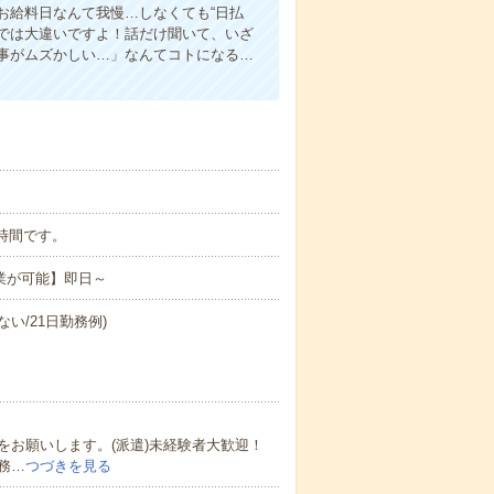
お給料日なんて我慢…しなくても“日払
い”では大違いですよ！話だけ聞いて、いざ
事がムズかしい…」なんてコトになる…
ら8時間です。
業が可能】即日～
ない/21日勤務例)
お願いします。(派遣)未経験者大歓迎！
務…
つづきを見る