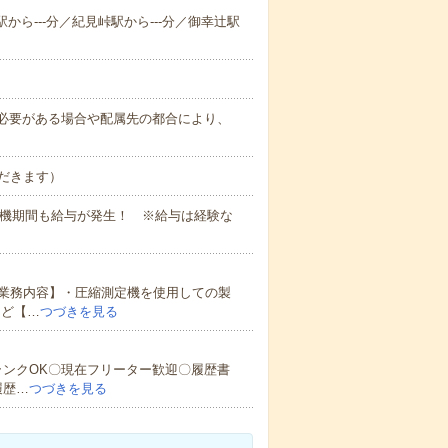
駅から---分／紀見峠駅から---分／御幸辻駅
務上必要がある場合や配属先の都合により、
だきます）
待機期間も給与が発生！ ※給与は経験な
業務内容】・圧縮測定機を使用しての製
など【…
つづきを見る
ランクOK〇現在フリーター歓迎〇履歴書
履歴…
つづきを見る