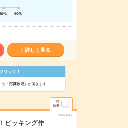
50代
60代
詳しく見る
クリック！
」
や
「応募歓迎」
が届きます！
一括
応募
No.808368
事！ピッキング作