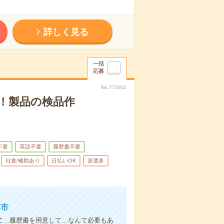
詳しく見る
一括
応募
No.772911
！製品の検品作
不要
英語不要
履歴書不要
社食/補助あり
日払いOK
派遣多
本市
て…履歴書を用意して…なんて必要もあ