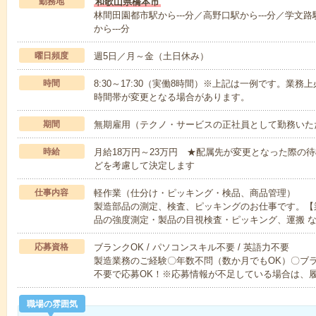
勤務地
和歌山県橋本市
林間田園都市駅から---分／高野口駅から---分／学文路
から---分
曜日頻度
週5日／月～金（土日休み）
時間
8:30～17:30（実働8時間）※上記は一例です。業
時間帯が変更となる場合があります。
期間
無期雇用（テクノ・サービスの正社員として勤務いた
時給
月給18万円～23万円 ★配属先が変更となった際の
どを考慮して決定します
仕事内容
軽作業（仕分け・ピッキング・検品、商品管理）
製造部品の測定、検査、ピッキングのお仕事です。【
品の強度測定・製品の目視検査・ピッキング、運搬 
応募資格
ブランクOK / パソコンスキル不要 / 英語力不要
製造業務のご経験〇年数不問（数か月でもOK）〇ブ
不要で応募OK！※応募情報が不足している場合は、
職場の雰囲気