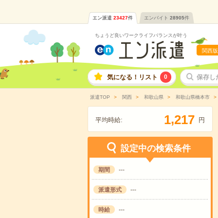
エン派遣
23427
件
エンバイト
28905
件
ちょうど良いワークライフバランスが叶う
関西版
気になる！リスト
0
保存し
派遣TOP
関西
和歌山県
和歌山県橋本市
,
1
2
1
7
平均時給:
円
設定中の検索条件
期間
---
派遣形式
---
時給
---