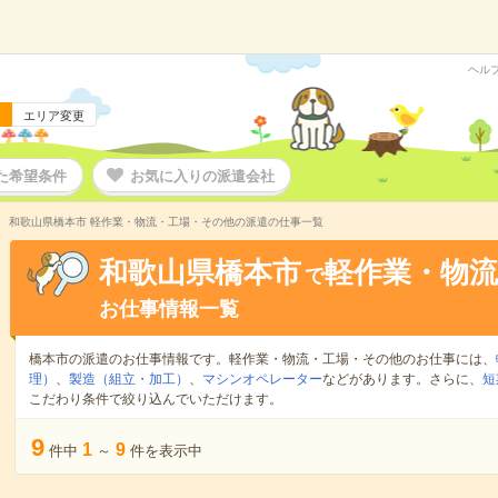
ヘル
エリア変更
た希望条件
お気に入りの派遣会社
和歌山県橋本市 軽作業・物流・工場・その他の派遣の仕事一覧
和歌山県橋本市
軽作業・物
で
お仕事情報一覧
橋本市の派遣のお仕事情報です。軽作業・物流・工場・その他のお仕事には、
理）
、
製造（組立・加工）
、
マシンオペレーター
などがあります。さらに、
短
こだわり条件で絞り込んでいただけます。
9
1
9
件中
～
件を表示中