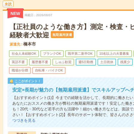
未読
NEW
掲載日
2026/08/07
【正社員のような働き方】測定・検査・
経験者大歓迎
無期雇用派遣
橋本市
派遣先
社会人未経験OK
ブランクOK
既卒第二新卒OK
10名以上の大量募集
英語不要
履歴書不要
しゅふ歓迎
週5日勤務
土日祝休
残業少
職場が分煙
自転車・バイクOK
ここがポイント！
安定×長期が魅力の【無期雇用派遣】でスキルアップへ
【おすすめポイント(1)】今までの経験を活かして、長期的に働きた
あなたにおススメの働き方が弊社の無期雇用派遣です！安定した働き
も！20代・30代など若手の方も活躍中！細かい働き方などは、面談
さい！【おすすめポイント(2)】長年のサポート体制で、皆さんのさ
つづきを見る