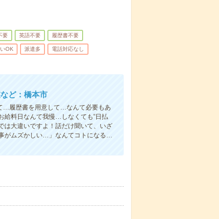
不要
英語不要
履歴書不要
いOK
派遣多
電話対応なし
業など：橋本市
て…履歴書を用意して…なんて必要もあ
お給料日なんて我慢…しなくても“日払
い”では大違いですよ！話だけ聞いて、いざ
事がムズかしい…」なんてコトになる…