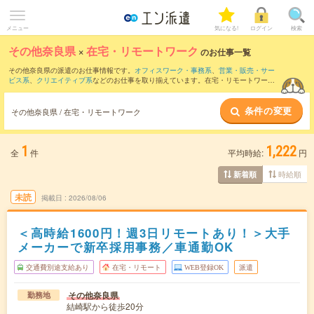
メニュー
気になる!
ログイン
検索
その他奈良県
×
在宅・リモートワーク
のお仕事一覧
その他奈良県の派遣のお仕事情報です。
オフィスワーク・事務系
、
営業・販売・サー
ビス系
、
クリエイティブ系
などのお仕事を取り揃えています。在宅・リモートワーク
の条件の他に、
交通費別途支給あり
、
職種未経験OK
、
友だちと一緒の応募OK
などの
こだわり条件も取り揃えています。
条件の変更
その他奈良県 / 在宅・リモートワーク
1
1,222
全
件
平均時給:
円
時給順
新着順
未読
掲載日
2026/08/06
＜高時給1600円！週3日リモートあり！＞大手
メーカーで新卒採用事務／車通勤OK
交通費別途支給あり
在宅・リモート
WEB登録OK
派遣
その他奈良県
勤務地
結崎駅から徒歩20分