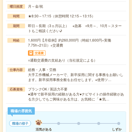
月～金/祝
曜日頻度
★8:30～17:15（休憩時間 12:15～13:15）
時間
即日～長期（3ヵ月以上） ※急募 ○9月～、10月～スター
期間
トもご相談ください♪
1,600円【月収例】約260,000円（時給1,600円×実働
時給
7.75h×21日）+交通費
交通費
○通勤交通費の支給あり（当社規定による）
総務・人事・労務
仕事内容
大手工作機械メーカーで、新卒採用に関する事務をお願いし
ます。新卒採用事務全般をお任せします。※使用ツ…
ブランクOK / 英語力不要
応募資格
●通年で新卒採用の経験がある方●ナビサイトの操作経験があ
る方少しでもご興味がある方は、お気軽に「★気…
職場の雰囲気
職場の様子
活気がある
しずか