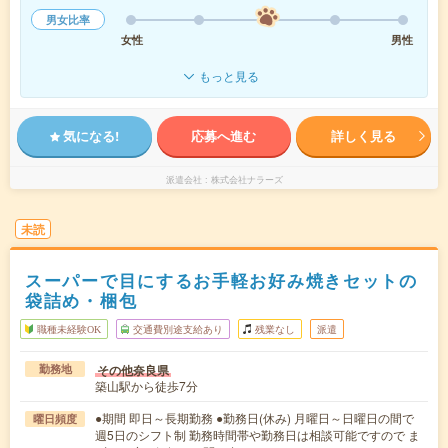
男女比率
女性
男性
もっと見る
気になる!
応募へ進む
詳しく見る
派遣会社
株式会社ナラーズ
未読
スーパーで目にするお手軽お好み焼きセットの
袋詰め・梱包
職種未経験OK
交通費別途支給あり
残業なし
派遣
その他奈良県
勤務地
築山駅から徒歩7分
●期間 即日～長期勤務 ●勤務日(休み) 月曜日～日曜日の間で
曜日頻度
週5日のシフト制 勤務時間帯や勤務日は相談可能ですので ま