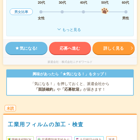
20代
30代
40代
50代
60代
男女比率
女性
男性
もっと見る
気になる!
応募へ進む
詳しく見る
派遣会社
株式会社ニチギワールド
興味があったら「★気になる！」をタップ！
「気になる！」を押しておくと、派遣会社から
「面談確約」
や
「応募歓迎」
が届きます！
未読
工業用フィルムの加工・検査
職種未経験OK
交通費別途支給あり
土日祝日が休み
派遣