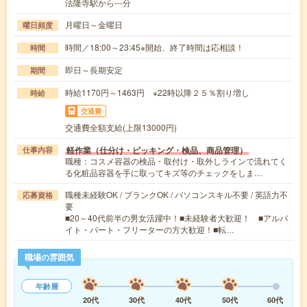
法隆寺駅から---分
月曜日～金曜日
曜日頻度
時間／18:00～23:45※開始、終了時間は応相談！
時間
即日～長期安定
期間
時給1170円～1463円 ※22時以降２５％割り増し
時給
交通費
交通費全額支給(上限13000円)
軽作業（仕分け・ピッキング・検品、商品管理）
仕事内容
職種：コスメ容器の検品・取付け・取外しラインで流れてく
る化粧品容器を手に取ってキズ等のチェックをしま…
職種未経験OK / ブランクOK / パソコンスキル不要 / 英語力不
応募資格
要
■20～40代前半の男女活躍中！■未経験者大歓迎！ ■アルバ
イト・パート・フリーターの方大歓迎！■転…
職場の雰囲気
年齢層
20代
30代
40代
50代
60代