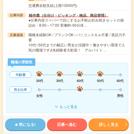
交通費全額支給(上限13000円)
軽作業（仕分け・ピッキング・検品、商品管理）
仕事内容
●仕事内容スーパーで目にするお手軽お好み焼きセットの袋
詰め・8:00～17:00 実働8h 60分休…
職種未経験OK / ブランクOK / パソコンスキル不要 / 英語力不
応募資格
要
10代~50代までの幅広い男女が活躍中！働きやすい環境で人
気の職場です♪未経験者大歓迎！ アルバイト…
職場の雰囲気
年齢層
20代
30代
40代
50代
60代
男女比率
女性
男性
もっと見る
気になる!
応募へ進む
詳しく見る