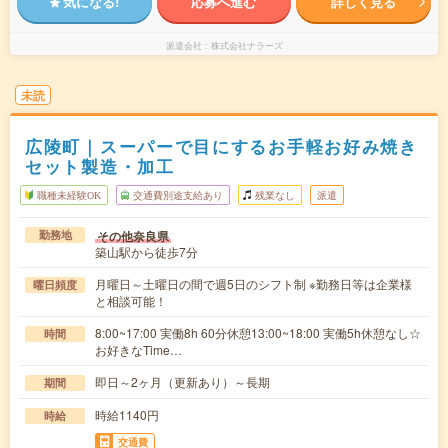
気になる!
応募へ進む
詳しく見る
派遣会社
株式会社ナラーズ
未読
広陵町｜スーパーで目にするお手軽お好み焼き
セット製造・加工
職種未経験OK
交通費別途支給あり
残業なし
派遣
その他奈良県
勤務地
築山駅から徒歩7分
月曜日～土曜日の間で週5日のシフト制 ※勤務日等は企業様
曜日頻度
と相談可能！
8:00~17:00 実働8h 60分休憩13:00~18:00 実働5h休憩なし☆
時間
お好きなTime…
即日～2ヶ月（更新あり）～長期
期間
時給1140円
時給
交通費