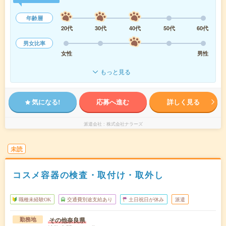
年齢層
20代
30代
40代
50代
60代
男女比率
女性
男性
もっと見る
気になる!
応募へ進む
詳しく見る
派遣会社
株式会社ナラーズ
未読
コスメ容器の検査・取付け・取外し
職種未経験OK
交通費別途支給あり
土日祝日が休み
派遣
その他奈良県
勤務地