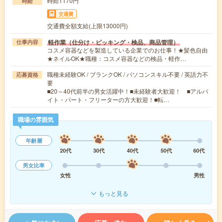
時給1170円
時給
交通費
交通費全額支給(上限13000円)
軽作業（仕分け・ピッキング・検品、商品管理）
仕事内容
コスメ容器などを製造している企業でのお仕事！★髪色自由
★ネイルOK★職種：コスメ容器などの検品・軽作…
職種未経験OK / ブランクOK / パソコンスキル不要 / 英語力不
応募資格
要
■20～40代前半の男女活躍中！■未経験者大歓迎！ ■アルバ
イト・パート・フリーターの方大歓迎！■転…
職場の雰囲気
年齢層
20代
30代
40代
50代
60代
男女比率
女性
男性
もっと見る