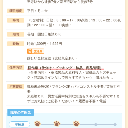
王寺駅から徒歩7分／新王寺駅から徒歩7分
平日：月～金
曜日頻度
〈3交替制〉日勤：8：00～17：00夕勤：13：00～22：00夜
時間
勤：22：00～翌7：00実働：…
長期 開始日相談ＯＫ
期間
時給1,300円～1,625円
時給
交通費
嬉しい全額支給（支給規定あり）
軽作業（仕分け・ピッキング・検品、商品管理）
仕事内容
〈仕事内容〉・樹脂製品の原料投入・完成品のキズチェッ
ク・箱詰めラインなしで焦らずできちゃう！慣れたら…
職種未経験OK / ブランクOK / パソコンスキル不要 / 英語力不
応募資格
要
未経験ＯＫ・男女活躍中特別な知識もスキルも不要です！ま
ずはお気軽にご応募ください！＊履歴書不要＊電話…
職場の雰囲気
年齢層