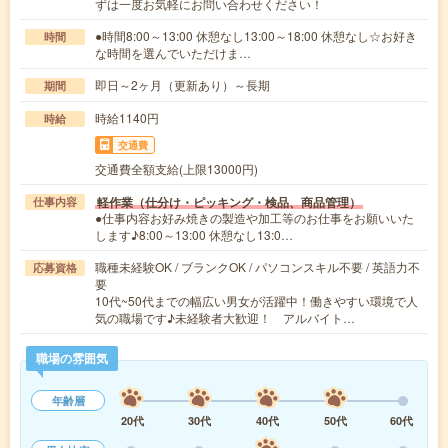
ずは一度お気軽にお問い合わせください！
●時間8:00～13:00 休憩なし13:00～18:00 休憩なし☆お好き
時間
な時間を選んでいただけま…
即日～2ヶ月（更新あり）～長期
期間
時給1140円
時給
交通費
交通費全額支給(上限13000円)
軽作業（仕分け・ピッキング・検品、商品管理）
仕事内容
●仕事内容お好み焼きの製造や加工等のお仕事をお願いいた
します♪8:00～13:00 休憩なし13:0…
職種未経験OK / ブランクOK / パソコンスキル不要 / 英語力不
応募資格
要
10代~50代までの幅広い男女が活躍中！働きやすい環境で人
気の職場です♪未経験者大歓迎！ アルバイト…
職場の雰囲気
年齢層
20代
30代
40代
50代
60代