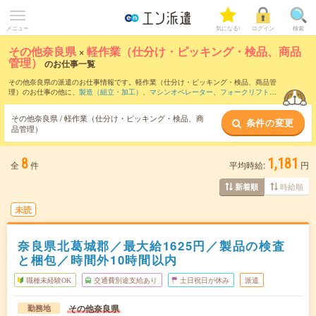
メニュー
気になる!
ログイン
検索
その他奈良県
×
軽作業（仕分け・ピッキング・検品、商品
管理）
のお仕事一覧
その他奈良県の派遣のお仕事情報です。軽作業（仕分け・ピッキング・検品、商品管
理）のお仕事の他に、
製造（組立・加工）
、
マシンオペレーター
、
フォークリフト
な
どを取り揃えています。さらに、
短期
・
単発
などの期間や、
職種未経験OK
などのこだ
わり条件で絞り込んでいただけます。職種辞典：
軽作業（仕分け・ピッキング・検
その他奈良県 / 軽作業（仕分け・ピッキング・検品、商
条件の変更
品、商品管理）のお仕事とは？とは？
品管理）
8
1,181
全
件
平均時給:
円
時給順
新着順
未読
奈良県北葛城郡／最大給1625円／製品の検査
と梱包／時間外10時間以内
職種未経験OK
交通費別途支給あり
土日祝日が休み
派遣
その他奈良県
勤務地