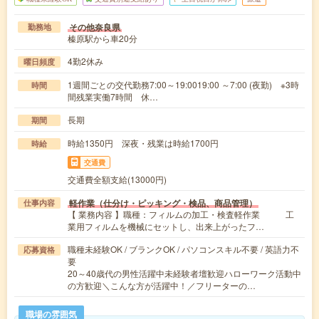
その他奈良県
勤務地
榛原駅から車20分
4勤2休み
曜日頻度
1週間ごとの交代勤務7:00～19:0019:00 ～7:00 (夜勤) ※3時
時間
間残業実働7時間 休…
長期
期間
時給1350円 深夜・残業は時給1700円
時給
交通費
交通費全額支給(13000円)
軽作業（仕分け・ピッキング・検品、商品管理）
仕事内容
【 業務内容 】職種：フィルムの加工・検査軽作業 工
業用フィルムを機械にセットし、出来上がったフ…
職種未経験OK / ブランクOK / パソコンスキル不要 / 英語力不
応募資格
要
20～40歳代の男性活躍中未経験者壇歓迎ハローワーク活動中
の方歓迎＼こんな方が活躍中！／フリーターの…
職場の雰囲気