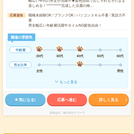
幅広い年代の男女が活躍中★髪色自由でおしゃれもそのまま
楽しめる！**********完成した豆腐の検…
職種未経験OK / ブランクOK / パソコンスキル不要 / 英語力不
応募資格
要
男女幅広い年齢層活躍中ネイルNG髪色自由！
職場の雰囲気
年齢層
20代
30代
40代
50代
60代
男女比率
女性
男性
もっと見る
気になる!
応募へ進む
詳しく見る
派遣会社
株式会社ナラーズ