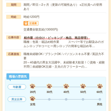
期間／即日～2ヶ月（更新の可能性あり） ※正社員への登用
期間
あり
時給1200円
時給
交通費
交通費全額支給(13000円)
軽作業（仕分け・ピッキング・検品、商品管理）
仕事内容
職種：包装・箱詰め軽作業 スーパー等でお馴染みのガ
ムシロップやコーヒー用シロップの簡単な箱詰め等…
職種未経験OK / ブランクOK / パソコンスキル不要 / 英語力不
応募資格
要
20～40歳代の男女大活躍中、未経験者大歓迎！◇資格・経験
不問◇未経験OK主婦・主夫の方フリーターの…
職場の雰囲気
年齢層
20代
30代
40代
50代
60代
男女比率
女性
男性