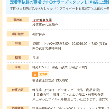
定着率抜群の職場です◎ナラーズスタッフも10名以上活
年間休日120日でお休みしっかり！プライベートも充実(^^♪現在20～
勤務地
その他奈良県
榛原駅から車20分
曜日頻度
4勤2休み
時間
1週間ごとの交代勤務7:00～19:0019:00 ～7:00 
間の変形労働時間制
期間
長期
時給
時給1350円 深夜・残業は時給1700円
交通費
交通費全額支給(13000円)
仕事内容
軽作業（仕分け・ピッキング・検品、商品管理）
【 業務内容 】職種：フィルムの加工・検査軽作
来上がったフィルムを検査していただきます。誰にで
応募資格
職種未経験OK / ブランクOK / パソコンスキル不要 /