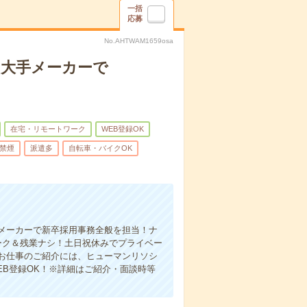
一括
応募
No.AHTWAM1659osa
＞大手メーカーで
在宅・リモートワーク
WEB登録OK
禁煙
派遣多
自転車・バイクOK
メーカーで新卒採用事務全般を担当！ナ
ーク＆残業ナシ！土日祝休みでプライベー
お仕事のご紹介には、ヒューマンリソシ
B登録OK！※詳細はご紹介・面談時等