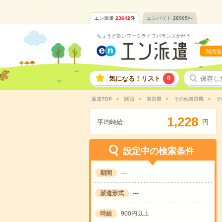
エン派遣
23642
件
エンバイト
28905
件
ちょうど良いワークライフバランスが叶う
関西版
気になる！リスト
0
保存し
派遣TOP
関西
奈良県
その他奈良県
そ
,
1
2
2
8
平均時給:
円
設定中の検索条件
期間
---
派遣形式
---
時給
900円以上