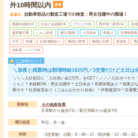
外10時間以内
派遣
自動車部品の製造工場での検査：男女活躍中の職場！
派遣先
職種未経験OK
社会人未経験OK
ブランクOK
既卒第二新卒OK
友達
履歴書不要
しゅふ歓迎
週5日勤務
土日祝休
残業少
交替制勤務
大手
制服
社食/補助あり
職場が禁煙
職場が分煙
派遣多
電
自転車・バイクOK
ここがポイント！
＼深夜と残業時は割増時給1625円／3交替だけど土日は
＼＼＼入社初日に「入社祝い金1万円」をGET！／／／入社ボーナス
くらく＊未経験OK・男女活躍中＊土日休み＊長期休暇あり＊残業少
勤ＯＫ＊社員食堂あり（ごはんおかわり自由）＊作業服貸与＊交通費
勤務地
その他奈良県
王寺駅から徒歩7分／新王寺駅から徒歩7分
曜日頻度
平日：月～金
時間
〈3交替制〉日勤：8：00～17：00夕勤：13：00～22