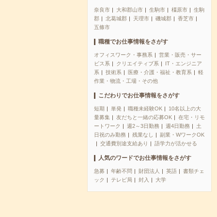
奈良市
大和郡山市
生駒市
橿原市
生駒
郡
北葛城郡
天理市
磯城郡
香芝市
五條市
職種でお仕事情報をさがす
オフィスワーク・事務系
営業・販売・サー
ビス系
クリエイティブ系
IT・エンジニア
系
技術系
医療・介護・福祉・教育系
軽
作業・物流・工場・その他
こだわりでお仕事情報をさがす
短期
単発
職種未経験OK
10名以上の大
量募集
友だちと一緒の応募OK
在宅・リモ
ートワーク
週2～3日勤務
週4日勤務
土
日祝のみ勤務
残業なし
副業・WワークOK
交通費別途支給あり
語学力が活かせる
人気のワードでお仕事情報をさがす
急募
年齢不問
財団法人
英語
書類チェ
ック
テレビ局
封入
大学