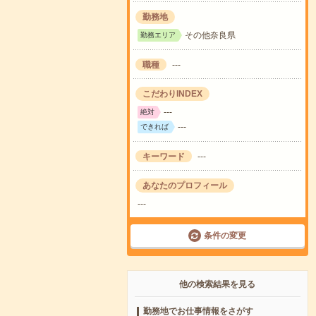
勤務地
その他奈良県
勤務エリア
職種
---
こだわりINDEX
---
絶対
---
できれば
キーワード
---
あなたのプロフィール
---
条件の変更
他の検索結果を見る
勤務地でお仕事情報をさがす