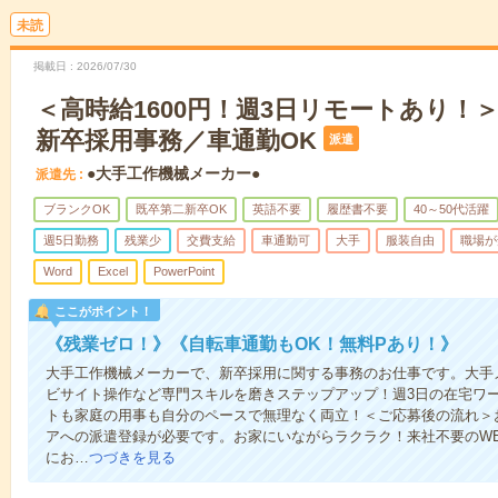
未読
掲載日
2026/07/30
＜高時給1600円！週3日リモートあり！
新卒採用事務／車通勤OK
派遣
●大手工作機械メーカー●
派遣先
ブランクOK
既卒第二新卒OK
英語不要
履歴書不要
40～50代活躍
週5日勤務
残業少
交費支給
車通勤可
大手
服装自由
職場が
Word
Excel
PowerPoint
ここがポイント！
《残業ゼロ！》《自転車通勤もOK！無料Pあり！》
大手工作機械メーカーで、新卒採用に関する事務のお仕事です。大手
ビサイト操作など専門スキルを磨きステップアップ！週3日の在宅ワ
トも家庭の用事も自分のペースで無理なく両立！＜ご応募後の流れ＞
アへの派遣登録が必要です。お家にいながらラクラク！来社不要のWE
にお…
つづきを見る