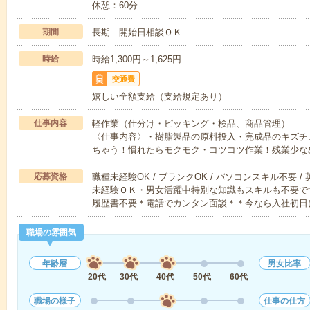
休憩：60分
期間
長期 開始日相談ＯＫ
時給
時給1,300円～1,625円
交通費
嬉しい全額支給（支給規定あり）
仕事内容
軽作業（仕分け・ピッキング・検品、商品管理）
〈仕事内容〉・樹脂製品の原料投入・完成品のキズチ
ちゃう！慣れたらモクモク・コツコツ作業！残業少な
応募資格
職種未経験OK / ブランクOK / パソコンスキル不要 /
未経験ＯＫ・男女活躍中特別な知識もスキルも不要で
履歴書不要＊電話でカンタン面談＊＊今なら入社初日
職場の雰囲気
年齢層
男女比率
20代
30代
40代
50代
60代
職場の様子
仕事の仕方