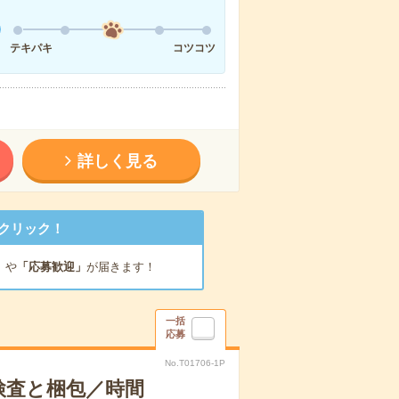
テキパキ
コツコツ
詳しく見る
クリック！
」
や
「応募歓迎」
が届きます！
一括
応募
No.T01706-1P
検査と梱包／時間