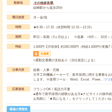
勤務地
その他奈良県
結崎駅から徒歩20分
曜日頻度
月～金/祝
時間
★8:30～17:15（休憩時間 12:15～13:15）
期間
即日～長期（3ヵ月以上） ※急募 ○9月～、10月～
時給
1,600円【月収例】約260,000円（時給1,600円×実働7
交通費
○通勤交通費の支給あり（当社規定による）
仕事内容
総務・人事・労務
大手工作機械メーカーで、新卒採用に関する事務をお
します。※使用ツール： Word、Excel、Powe…
つづ
応募資格
ブランクOK / 英語力不要
●通年で新卒採用の経験がある方●ナビサイトの操作
お気軽に「★気になる！」をクリックしてくださいね
職場の雰囲気