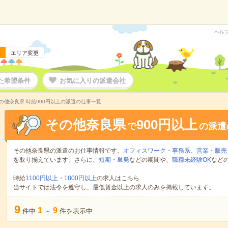
ヘル
エリア変更
た希望条件
お気に入りの派遣会社
の他奈良県 時給900円以上の派遣の仕事一覧
その他奈良県
900円以上
で
の派遣
その他奈良県の派遣のお仕事情報です。
オフィスワーク・事務系
、
営業・販売
を取り揃えています。さらに、
短期
・
単発
などの期間や、
職種未経験OK
など
時給
1100円以上
・
1800円以上
の求人はこちら
当サイトでは法令を遵守し、最低賃金以上の求人のみを掲載しています。
9
1
9
件中
～
件を表示中