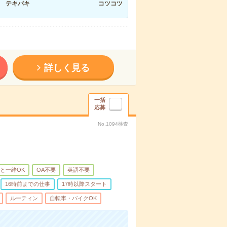
テキパキ
コツコツ
詳しく見る
一括
応募
No.1094検査
と一緒OK
OA不要
英語不要
16時前までの仕事
17時以降スタート
ルーティン
自転車・バイクOK