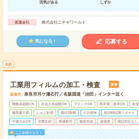
活気がある
しずか
株式会社ニチギワールド
派遣会社
応募する
気になる！
未読
工業用フィルムの加工・検査
派遣
奈良市月ケ瀬石打／名阪国道「治田」インター近く
派遣先
職種未経験OK
社会人未経験OK
ブランクOK
既卒第二新卒OK
友達
履歴書不要
しゅふ歓迎
週5日勤務
土日祝休
朝10時以降スタート
午後のみOK
交費支給
車通勤可
服装自由
派遣多
電話対応なし
ここがポイント！