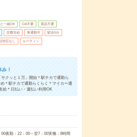
と一緒OK
OA不要
英語不要
交費支給
車通勤可
駅歩5分
話対応なし
ルーティン
休み！
「サクッと１万」開始＊駅チカで通勤ら
なめ＊駅チカで通勤らくらく＊マイカー通
支給＊日払い・週払い利用OK
：00夜勤：22：00～翌7：00実働：8時間