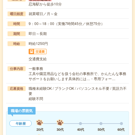
忍海駅から徒歩10分
就業曜日／月～金
曜日頻度
9：00～18：00（実働7時間45分／休憩75分）
時間
即日～長期
期間
時給1250円
時給
交通費
交通費支給
一般事務
仕事内容
工具や園芸用品などを扱う会社の事務所で、かんたんな事務
サポートをお願いします具体的には…・専用フォー…
職種未経験OK / ブランクOK / パソコンスキル不要 / 英語力不
応募資格
要
経験不問
職場の雰囲気
年齢層
20代
30代
40代
50代
60代