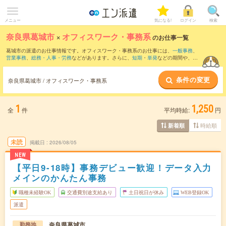
メニュー
気になる!
ログイン
検索
奈良県葛城市
×
オフィスワーク・事務系
のお仕事一覧
葛城市の派遣のお仕事情報です。オフィスワーク・事務系のお仕事には、
一般事務
、
営業事務
、
総務・人事・労務
などがあります。さらに、
短期
・
単発
などの期間や、
職
種未経験OK
などのこだわり条件で絞り込んでいただけます。
条件の変更
奈良県葛城市 / オフィスワーク・事務系
1
1,250
全
件
平均時給:
円
時給順
新着順
未読
掲載日
2026/08/05
NEW
【平日9-18時】事務デビュー歓迎！データ入力
メインのかんたん事務
職種未経験OK
交通費別途支給あり
土日祝日が休み
WEB登録OK
派遣
奈良県葛城市
勤務地