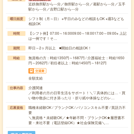
近鉄御所駅から---分／御所駅から---分／葛駅から---分／玉手
駅から---分／吉野口駅から---分
シフト制（月～日） ※平日のみなどの相談もOK ※週3なども
曜日頻度
相談OK
【シフト例】07:00～16:0009:00～18:0017:00～09:00※ 上記
時間
は一例です！そ…
即日～2ヶ月以上 ■開始日の相談OK！
期間
無資格の方：時給1350円～1687円 / 介護福祉士：時給1650
時給
円～2062円 / 初任者以上：時給1450円～1812円
交通費
全額支給
介護関連
仕事内容
／利用者の方の日常生活をサポート！＼▽具体的には…・買
い物や散歩に付き添ったり・折り紙や体操などのレ…
職種未経験OK / ブランクOK / パソコンスキル不要 / 英語力不
応募資格
要
＼無資格＊未経験OK／★年齢不問・ブランクOK★履歴書不
要・来社不要（電話登録OK）★社会保険完備＼…