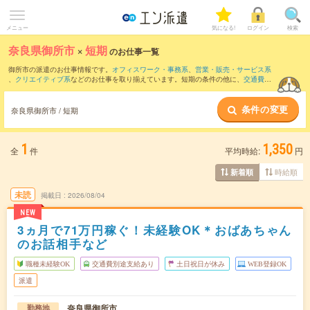
メニュー
気になる!
ログイン
検索
奈良県御所市
×
短期
のお仕事一覧
御所市の派遣のお仕事情報です。
オフィスワーク・事務系
、
営業・販売・サービス系
、
クリエイティブ系
などのお仕事を取り揃えています。短期の条件の他に、
交通費別
途支給あり
、
職種未経験OK
、
友だちと一緒の応募OK
などでもお探し頂けます。
条件の変更
奈良県御所市 / 短期
1
1,350
全
件
平均時給:
円
時給順
新着順
未読
掲載日
2026/08/04
NEW
3ヵ月で71万円稼ぐ！未経験OK＊おばあちゃん
のお話相手など
職種未経験OK
交通費別途支給あり
土日祝日が休み
WEB登録OK
派遣
奈良県御所市
勤務地