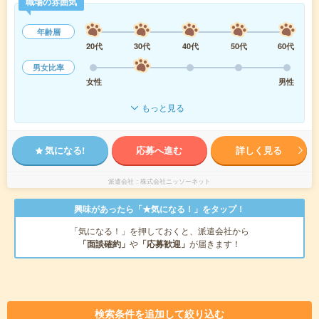
職場の雰囲気
年齢層
20代
30代
40代
50代
60代
男女比率
女性
男性
もっと見る
気になる!
応募へ進む
詳しく見る
派遣会社
株式会社ニッソーネット
興味があったら「★気になる！」をタップ！
「気になる！」を押しておくと、派遣会社から
「面談確約」
や
「応募歓迎」
が届きます！
検索条件を追加して絞り込む