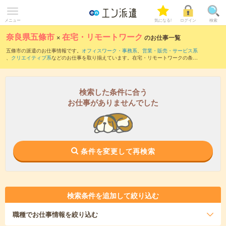
メニュー
気になる!
ログイン
検索
奈良県五條市
×
在宅・リモートワーク
のお仕事一覧
五條市の派遣のお仕事情報です。
オフィスワーク・事務系
、
営業・販売・サービス系
、
クリエイティブ系
などのお仕事を取り揃えています。在宅・リモートワークの条件
の他に、
交通費別途支給あり
、
職種未経験OK
、
友だちと一緒の応募OK
などのこだわ
り条件も取り揃えています。
検索した条件に合う
お仕事がありませんでした
条件を変更して再検索
検索条件を追加して絞り込む
職種
でお仕事情報を絞り込む