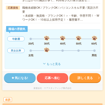
職種未経験OK / ブランクOK / パソコンスキル不要 / 英語力不
応募資格
要
＜未経験・無資格・ブランクOK！＞・年齢、学歴不問！・W
ワークOK！・10名以上採用予定！・履歴書不…
職場の雰囲気
年齢層
20代
30代
40代
50代
60代
男女比率
女性
男性
もっと見る
気になる!
応募へ進む
詳しく見る
派遣会社
ケアスタッフィング株式会社
未読