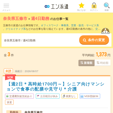
メニュー
気になる!
ログイン
検索
奈良県五條市
×
週4日勤務
のお仕事一覧
五條市の派遣のお仕事情報です。
オフィスワーク・事務系
、
営業・販売・サービス系
、
クリエイティブ系
などのお仕事を取り揃えています。週4日勤務の条件の他に、
交通
費別途支給あり
、
職種未経験OK
、
友だちと一緒の応募OK
などのこだわり条件も取り
揃えています。
条件の変更
奈良県五條市 / 週4日勤務
3
1,373
全
件
平均時給:
円
時給順
新着順
未読
掲載日
2026/08/07
NEW
【週2日＊高時給1700円～】シニア向けマンシ
ョンで食事の配膳や見守り＊介護
交通費別途支給あり
土日祝日が休み
残業なし
WEB登録OK
派遣
奈良県五條市
勤務地