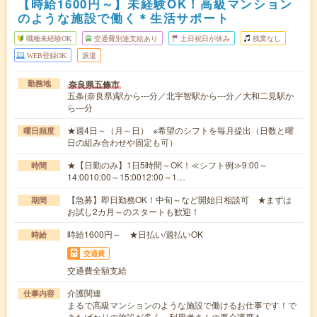
【時給1600円～】未経験OK！高級マンション
のような施設で働く＊生活サポート
職種未経験OK
交通費別途支給あり
土日祝日が休み
残業なし
WEB登録OK
派遣
奈良県五條市
勤務地
五条(奈良県)駅から---分／北宇智駅から---分／大和二見駅か
ら---分
★週4日～（月～日） ※希望のシフトを毎月提出（日数と曜
曜日頻度
日の組み合わせや固定も可）
★【日勤のみ】1日5時間～OK！≪シフト例≫9:00～
時間
14:0010:00～15:0012:00～1…
【急募】即日勤務OK！中旬～など開始日相談可 ★まずは
期間
お試し2カ月～のスタートも歓迎！
時給1600円～ ★日払い/週払いOK
時給
交通費
交通費全額支給
介護関連
仕事内容
まるで高級マンションのような施設で働けるお仕事です！で
きたばかりの施設が多く、利用者さんの要介護度も…