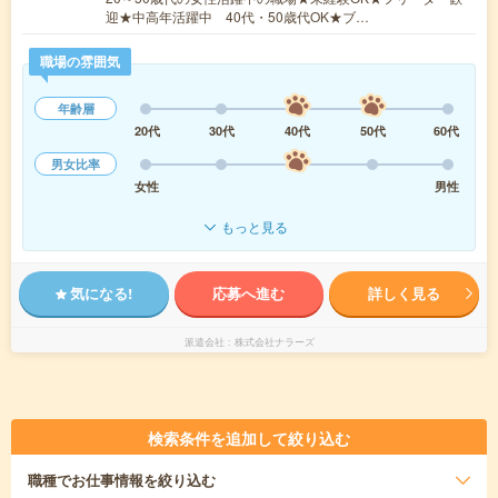
迎★中高年活躍中 40代・50歳代OK★ブ…
職場の雰囲気
年齢層
20代
30代
40代
50代
60代
男女比率
女性
男性
もっと見る
気になる!
応募へ進む
詳しく見る
派遣会社
株式会社ナラーズ
検索条件を追加して絞り込む
職種
でお仕事情報を絞り込む