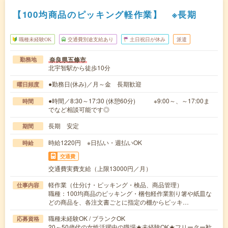
【100均商品のピッキング軽作業】 ※長期
職種未経験OK
交通費別途支給あり
土日祝日が休み
派遣
奈良県五條市
勤務地
北宇智駅から徒歩10分
●勤務日(休み)／月～金 長期歓迎
曜日頻度
●時間／8:30～17:30 (休憩60分) ※9:00～、～17:00ま
時間
でなど相談可能です◎
長期 安定
期間
時給1220円 ※日払い・週払いOK
時給
交通費
交通費実費支給（上限13000円／月）
軽作業（仕分け・ピッキング・検品、商品管理）
仕事内容
職種：100均商品のピッキング・梱包軽作業割り箸や紙皿な
どの商品を、各注文書ごとに指定の棚からピッキ…
職種未経験OK / ブランクOK
応募資格
20～50歳代の女性活躍中の職場★未経験OK★フリーター歓