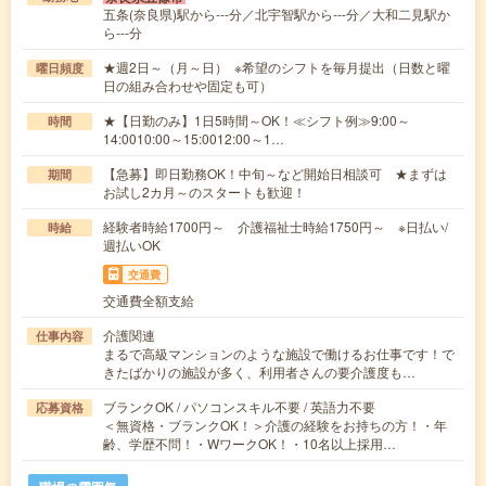
五条(奈良県)駅から---分／北宇智駅から---分／大和二見駅か
ら---分
★週2日～（月～日） ※希望のシフトを毎月提出（日数と曜
曜日頻度
日の組み合わせや固定も可）
★【日勤のみ】1日5時間～OK！≪シフト例≫9:00～
時間
14:0010:00～15:0012:00～1…
【急募】即日勤務OK！中旬～など開始日相談可 ★まずは
期間
お試し2カ月～のスタートも歓迎！
経験者時給1700円～ 介護福祉士時給1750円～ ※日払い/
時給
週払いOK
交通費
交通費全額支給
介護関連
仕事内容
まるで高級マンションのような施設で働けるお仕事です！で
きたばかりの施設が多く、利用者さんの要介護度も…
ブランクOK / パソコンスキル不要 / 英語力不要
応募資格
＜無資格・ブランクOK！＞介護の経験をお持ちの方！・年
齢、学歴不問！・WワークOK！・10名以上採用…